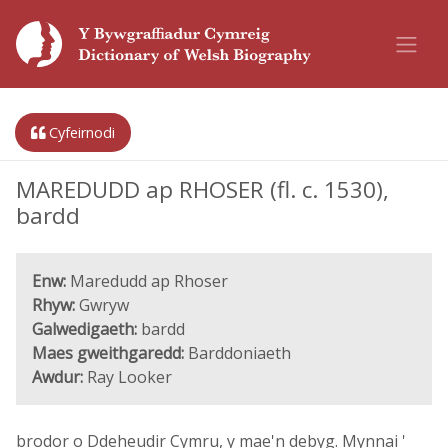
Cyfeirnodi
MAREDUDD ap RHOSER (fl. c. 1530),
bardd
Enw:
Maredudd ap Rhoser
Rhyw:
Gwryw
Galwedigaeth:
bardd
Maes gweithgaredd:
Barddoniaeth
Awdur:
Ray Looker
brodor o Ddeheudir Cymru, y mae'n debyg. Mynnai '