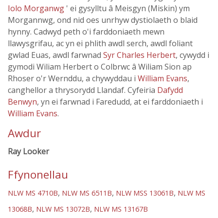
Iolo Morganwg
' ei gysylltu â Meisgyn (Miskin) ym
Morgannwg, ond nid oes unrhyw dystiolaeth o blaid
hynny. Cadwyd peth o'i farddoniaeth mewn
llawysgrifau, ac yn ei phlith awdl serch, awdl foliant
gwlad Euas, awdl farwnad
Syr Charles Herbert
, cywydd i
gymodi Wiliam Herbert o Colbrwc â Wiliam Sion ap
Rhoser o'r Wernddu, a chywyddau i
William Evans
,
canghellor a thrysorydd Llandaf. Cyfeiria
Dafydd
Benwyn
, yn ei farwnad i Faredudd, at ei farddoniaeth i
William Evans
.
Awdur
Ray Looker
Ffynonellau
,
,
,
NLW MS 4710B
NLW MS 6511B
NLW MSS 13061B
NLW MS
,
,
13068B
NLW MS 13072B
NLW MS 13167B