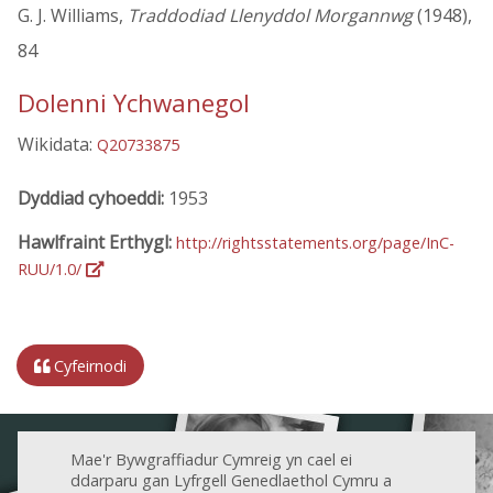
G. J. Williams,
Traddodiad Llenyddol Morgannwg
(1948),
84
Dolenni Ychwanegol
Wikidata:
Q20733875
Dyddiad cyhoeddi:
1953
Hawlfraint Erthygl:
http://rightsstatements.org/page/InC-
RUU/1.0/
Cyfeirnodi
Mae'r Bywgraffiadur Cymreig yn cael ei
ddarparu gan Lyfrgell Genedlaethol Cymru a