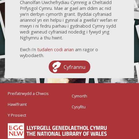
Chanolfan Uwchefrydiau Cymreig a Cheltaidd
Prifysgol Cymru. Mae ar gael am ddim ac nid
yw'n derbyn cymorth grant. Byddai cyfraniad
ariannol yn ein helpu i gynnal a gwella'r wefan er
mwyn i ni fedru parhau i gydnabod Cymry sydd
wedi gwneud cyfraniad nodedig i fywyd yng
Nghymru a thu hwnt.
Ewch i'n
tudalen codi arian
am ragor o
wybodaeth.
Cyfrannu
Preifatrwydd a Chwcis
Cymorth
Hawlfraint
Cysylltu
Y Prosiect