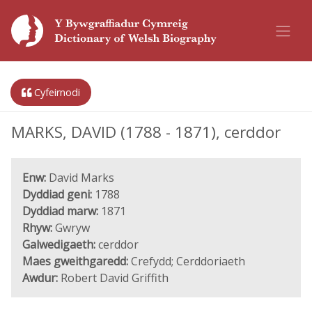
Cyfeirnodi
MARKS, DAVID (1788 - 1871), cerddor
Enw:
David Marks
Dyddiad geni:
1788
Dyddiad marw:
1871
Rhyw:
Gwryw
Galwedigaeth:
cerddor
Maes gweithgaredd:
Crefydd; Cerddoriaeth
Awdur:
Robert David Griffith