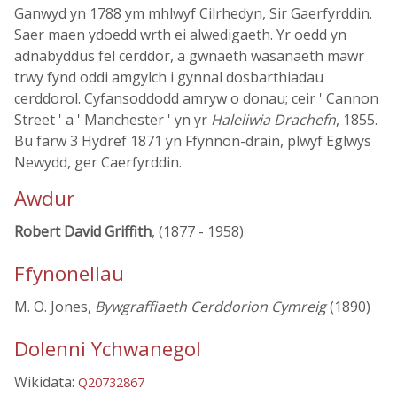
Ganwyd yn 1788 ym mhlwyf Cilrhedyn, Sir Gaerfyrddin.
Saer maen ydoedd wrth ei alwedigaeth. Yr oedd yn
adnabyddus fel cerddor, a gwnaeth wasanaeth mawr
trwy fynd oddi amgylch i gynnal dosbarthiadau
cerddorol. Cyfansoddodd amryw o donau; ceir ' Cannon
Street ' a ' Manchester ' yn yr
Haleliwia Drachefn
, 1855.
Bu farw 3 Hydref 1871 yn Ffynnon-drain, plwyf Eglwys
Newydd, ger Caerfyrddin.
Awdur
Robert David Griffith
, (1877 - 1958)
Ffynonellau
M. O. Jones,
Bywgraffiaeth Cerddorion Cymreig
(1890)
Dolenni Ychwanegol
Wikidata:
Q20732867