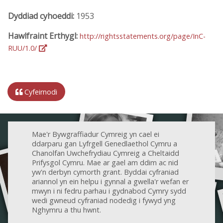
Dyddiad cyhoeddi:
1953
Hawlfraint Erthygl:
http://rightsstatements.org/page/InC-
RUU/1.0/
Cyfeirnodi
Mae'r Bywgraffiadur Cymreig yn cael ei
ddarparu gan Lyfrgell Genedlaethol Cymru a
Chanolfan Uwchefrydiau Cymreig a Cheltaidd
Prifysgol Cymru. Mae ar gael am ddim ac nid
yw'n derbyn cymorth grant. Byddai cyfraniad
ariannol yn ein helpu i gynnal a gwella'r wefan er
mwyn i ni fedru parhau i gydnabod Cymry sydd
wedi gwneud cyfraniad nodedig i fywyd yng
Nghymru a thu hwnt.