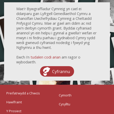
Mae'r Bywgraffiadur Cymreig yn cael ei
ddarparu gan Lyfrgell Genedlaethol Cymru a
Chanolfan Uwchefrydiau Cymreig a Cheltaidd
Prifysgol Cymru. Mae ar gael am ddim ac nid
yw'n derbyn cymorth grant. Byddai cyfraniad
ariannol yn ein helpu i gynnal a gwella'r wefan er
mwyn i ni fedru parhau i gydnabod Cymry sydd
wedi gwneud cyfraniad nodedig i fywyd yng
Nghymru a thu hwnt.
Ewch i'n
tudalen codi arian
am ragor o
wybodaeth.
Cyfrannu
Preifatrwydd a Chwcis
Cymorth
Hawlfraint
Cysylltu
Y Prosiect