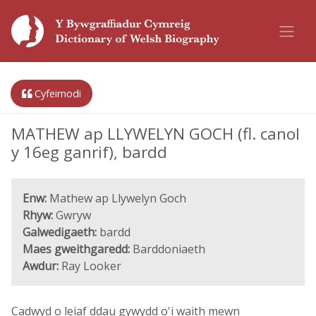
Cyfeirnodi
MATHEW ap LLYWELYN GOCH (fl. canol
y 16eg ganrif), bardd
Enw:
Mathew ap Llywelyn Goch
Rhyw:
Gwryw
Galwedigaeth:
bardd
Maes gweithgaredd:
Barddoniaeth
Awdur:
Ray Looker
Cadwyd o leiaf ddau gywydd o'i waith mewn