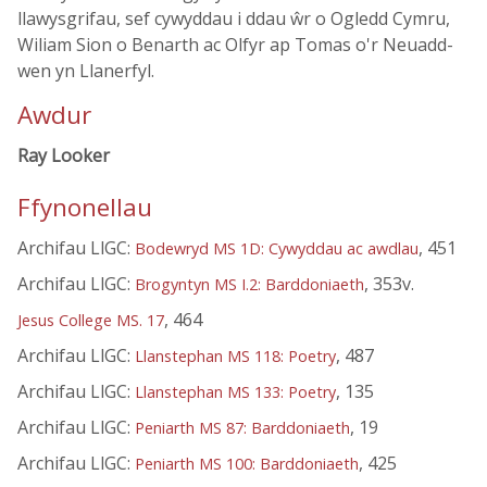
llawysgrifau, sef cywyddau i ddau ŵr o Ogledd Cymru,
Wiliam Sion o Benarth ac Olfyr ap Tomas o'r Neuadd-
wen yn Llanerfyl.
Awdur
Ray Looker
Ffynonellau
Archifau LlGC:
, 451
Bodewryd MS 1D: Cywyddau ac awdlau
Archifau LlGC:
, 353v.
Brogyntyn MS I.2: Barddoniaeth
, 464
Jesus College MS. 17
Archifau LlGC:
, 487
Llanstephan MS 118: Poetry
Archifau LlGC:
, 135
Llanstephan MS 133: Poetry
Archifau LlGC:
, 19
Peniarth MS 87: Barddoniaeth
Archifau LlGC:
, 425
Peniarth MS 100: Barddoniaeth