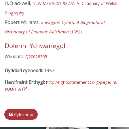
H. Blackwell,
NLW MSS 9251-9277A: A Dictionary of Welsh
Biography
Robert Williams,
Enwogion Cymru. A Biographical
Dictionary of Eminent Welshmen
(1852)
Dolenni Ychwanegol
Wikidata:
Q20626265
Dyddiad cyhoeddi:
1953
Hawlfraint Erthygl:
http://rightsstatements.org/page/InC-
RUU/1.0/
Cyfeirnodi