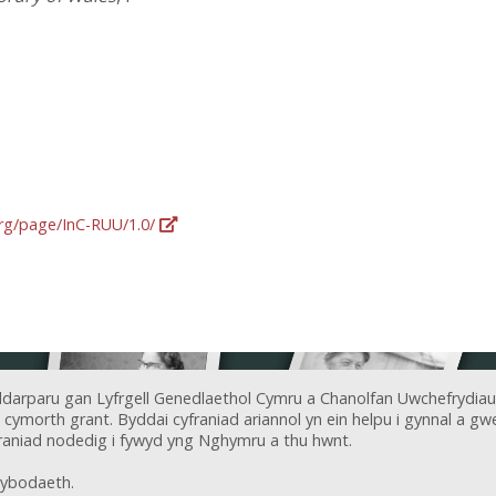
org/page/InC-RUU/1.0/
ddarparu gan Lyfrgell Genedlaethol Cymru a Chanolfan Uwchefrydiau
ymorth grant. Byddai cyfraniad ariannol yn ein helpu i gynnal a gwel
aniad nodedig i fywyd yng Nghymru a thu hwnt.
ybodaeth.