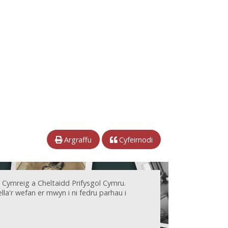
Argraffu
Cyfeirnodi
 Cymreig a Cheltaidd Prifysgol Cymru.
la'r wefan er mwyn i ni fedru parhau i