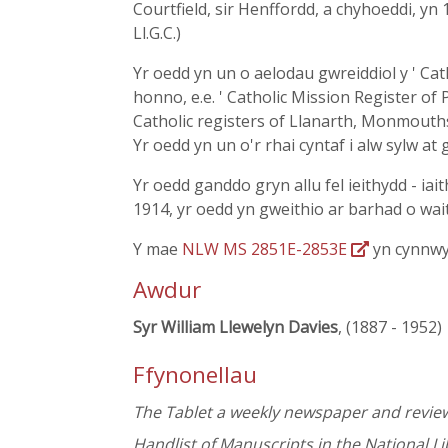
Courtfield, sir Henffordd, a chyhoeddi, yn
Ll.G.C.)
Yr oedd yn un o aelodau gwreiddiol y ' Cat
honno, e.e. ' Catholic Mission Register of 
Catholic registers of Llanarth, Monmouthshire,
Yr oedd yn un o'r rhai cyntaf i alw sylw at
Yr oedd ganddo gryn allu fel ieithydd - ia
1914, yr oedd yn gweithio ar barhad o wa
Y mae
NLW MS 2851E-2853E
yn cynnwys
Awdur
Syr William Llewelyn Davies
, (1887 - 1952)
Ffynonellau
The Tablet a weekly newspaper and revie
Handlist of Manuscripts in the National Li