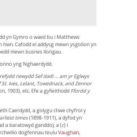
oedd yn Gymro o waed bu i Matthews
th hwn. Cafodd ei addysg mewn ysgolion yn
 oedd mewn busnes llongau.
h honno yng Nghaerdydd.
grefydd newydd Sef dadl … am yr Eglwys
f St. Ives, Lelant, Towednack, and Zennor
n, 1903), etc. Efe a gyfieithodd
Ffordd y
eth Caerdydd, a golygu chwe chyfrol y
arliest times
(1898-1911), a dyfod yn
d a baratowyd ganddo); a (
c
) i
archwilio dogfennau teulu
Vaughan
,