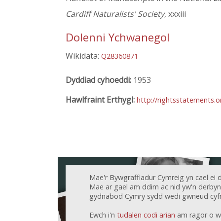
Cardiff Naturalists' Society
, xxxiii
Dolenni Ychwanegol
Wikidata:
Q28360871
Dyddiad cyhoeddi:
1953
Hawlfraint Erthygl:
http://rightsstatements.
Mae'r Bywgraffiadur Cymreig yn cael ei 
Mae ar gael am ddim ac nid yw'n derbyn c
gydnabod Cymry sydd wedi gwneud cyfr
Ewch i'n
tudalen codi arian
am ragor o w