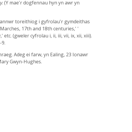
y
. (Y mae'r dogfennau hyn yn awr yn
frannwr toreithiog i gyfrolau'r gymdeithas
 Marches, 17th and 18th centuries,' '
eler cyfrolau i, ii, iii, vii, ix, xii, xiii).
0-9.
mraeg. Adeg ei farw, yn Ealing, 23 Ionawr
e Mary Gwyn-Hughes.