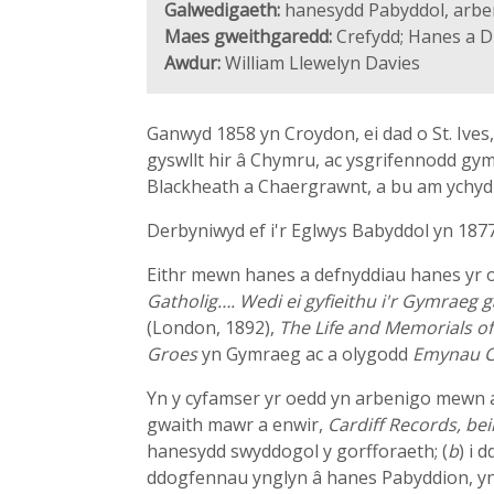
Galwedigaeth:
hanesydd Pabyddol, arbe
Maes gweithgaredd:
Crefydd; Hanes a Di
Awdur:
William Llewelyn Davies
Ganwyd 1858 yn Croydon, ei dad o St. Ive
gyswllt hir â Chymru, ac ysgrifennodd gy
Blackheath a Chaergrawnt, a bu am ychyd
Derbyniwyd ef i'r Eglwys Babyddol yn 1877
Eithr mewn hanes a defnyddiau hanes yr 
Gatholig…. Wedi ei gyfieithu i'r Gymraeg g
(London, 1892),
The Life and Memorials of 
Groes
yn Gymraeg ac a olygodd
Emynau C
Yn y cyfamser yr oedd yn arbenigo mewn a
gwaith mawr a enwir,
Cardiff Records, bei
hanesydd swyddogol y gorfforaeth; (
b
) i 
ddogfennau ynglyn â hanes Pabyddion, yn 