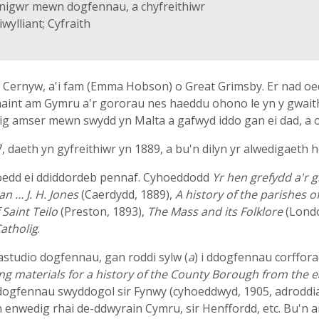
nigwr mewn dogfennau, a chyfreithiwr
wylliant; Cyfraith
s, Cernyw, a'i fam (Emma Hobson) o Great Grimsby. Er nad 
maint am Gymru a'r gororau nes haeddu ohono le yn y gwai
ig amser mewn swydd yn Malta a gafwyd iddo gan ei dad, a
, daeth yn gyfreithiwr yn 1889, a bu'n dilyn yr alwedigaet
oedd ei ddiddordeb pennaf. Cyhoeddodd
Yr hen grefydd a'r 
an … J. H. Jones
(Caerdydd, 1889),
A history of the parishes o
Saint Teilo
(Preston, 1893),
The Mass and its Folklore
(Londo
atholig
.
studio dogfennau, gan roddi sylw (
a
) i ddogfennau corffora
ng materials for a history of the County Borough from the e
ddogfennau swyddogol sir Fynwy (cyhoeddwyd, 1905, adroddia
enwedig rhai de-ddwyrain Cymru, sir Henffordd, etc. Bu'n 