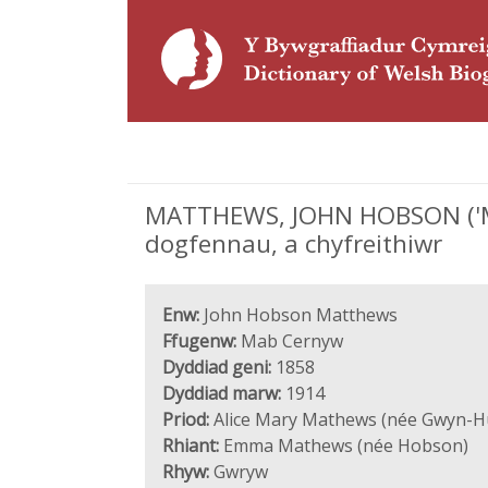
MATTHEWS, JOHN HOBSON ('Ma
dogfennau, a chyfreithiwr
Enw:
John Hobson Matthews
Ffugenw:
Mab Cernyw
Dyddiad geni:
1858
Dyddiad marw:
1914
Priod:
Alice Mary Mathews (née Gwyn-H
Rhiant:
Emma Mathews (née Hobson)
Rhyw:
Gwryw