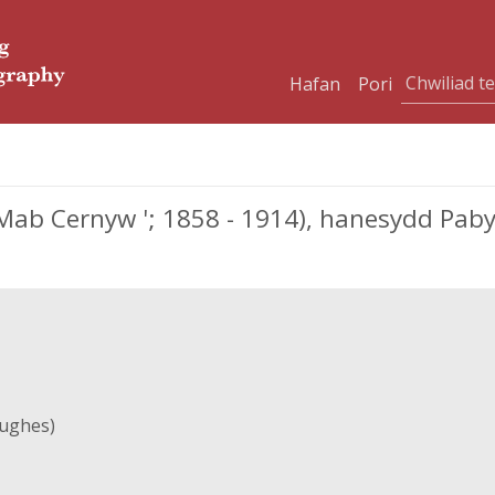
Hafan
Pori
b Cernyw '; 1858 - 1914), hanesydd Pab
ughes)