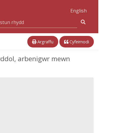
English
Argraffu
Cyfeirnodi
yddol, arbenigwr mewn