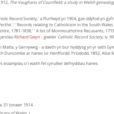
 1912,
The Vaughans of Courtfield; a study in Welsh genealog
holic Record Society,' a ffurfiwyd yn 1904, gan ddyfod yn gy
Perthir,' ' Records relating to Catholicism in the South Wales
 1781-1838,' ' A list of Monmouthshire Recusants, 1719,' etc. (gw
 garolau
Richard Gwyn
- gweler
Catholic Record Society
, iv. 9
ith Malta, y Gernyweg - a daeth yn bur hyddysg yn yr iaith Gy
ith Duncombe ar hanes sir Henffordd. Priododd, 1892, Alic
 esiamplau o'i waith fel cynullwr defnyddiau hanes.
w
, 31 Ionawr 1914
brary of Wales
, i