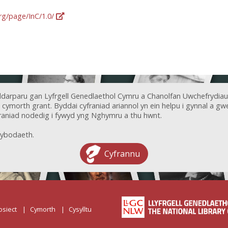
org/page/InC/1.0/
ddarparu gan Lyfrgell Genedlaethol Cymru a Chanolfan Uwchefrydiau
ymorth grant. Byddai cyfraniad ariannol yn ein helpu i gynnal a gwel
aniad nodedig i fywyd yng Nghymru a thu hwnt.
ybodaeth.
Cyfrannu
osiect
Cymorth
Cysylltu