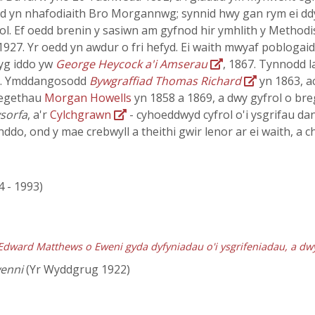
bedd yn nhafodiaith Bro Morgannwg; synnid hwy gan rym ei ddy
l. Ef oedd brenin y sasiwn am gyfnod hir ymhlith y Methodist
1927. Yr oedd yn awdur o fri hefyd. Ei waith mwyaf pobloga
byg iddo yw
George Heycock a'i Amserau
, 1867. Tynnodd l
rin. Ymddangosodd
Bywgraffiad Thomas Richard
yn 1863, a
regethau
Morgan Howells
yn 1858 a 1869, a dwy gyfrol o b
sorfa
, a'r
Cylchgrawn
- cyhoeddwyd cyfrol o'i ysgrifau da
o, ond y mae crebwyll a theithi gwir lenor ar ei waith, a ch
4 - 1993)
 Edward Matthews o Eweni gyda dyfyniadau o'i ysgrifeniadau, a dw
wenni
(Yr Wyddgrug 1922)