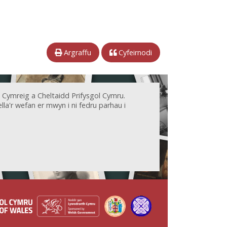
Argraffu
Cyfeirnodi
 Cymreig a Cheltaidd Prifysgol Cymru.
la'r wefan er mwyn i ni fedru parhau i