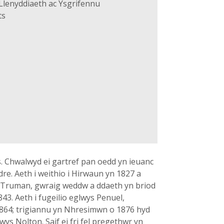
Llenyddiaeth ac Ysgrifennu
ts
Chwalwyd ei gartref pan oedd yn ieuanc
dre. Aeth i weithio i Hirwaun yn 1827 a
. Truman, gwraig weddw a ddaeth yn briod
3. Aeth i fugeilio eglwys Penuel,
1864; trigiannu yn Nhresimwn o 1876 hyd
s Nolton. Saif ei fri fel pregethwr yn