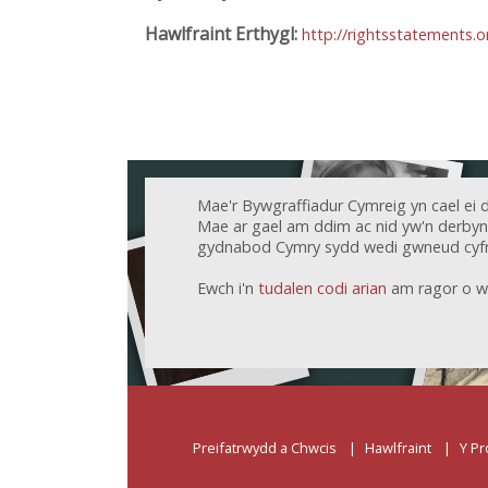
Hawlfraint Erthygl:
http://rightsstatements.
Mae'r Bywgraffiadur Cymreig yn cael ei 
Mae ar gael am ddim ac nid yw'n derbyn c
gydnabod Cymry sydd wedi gwneud cyfr
Ewch i'n
tudalen codi arian
am ragor o w
Preifatrwydd a Chwcis
Hawlfraint
Y Pr