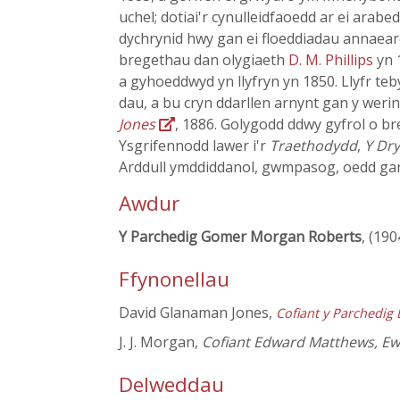
uchel; dotiai'r cynulleidfaoedd ar ei ara
dychrynid hwy gan ei floeddiadau annaearo
bregethau dan olygiaeth
D. M. Phillips
yn 
a gyhoeddwyd yn llyfryn yn 1850. Llyfr te
dau, a bu cryn ddarllen arnynt gan y we
Jones
, 1886. Golygodd ddwy gyfrol o b
Ysgrifennodd lawer i'r
Traethodydd
,
Y Dry
Arddull ymddiddanol, gwmpasog, oedd gandd
Awdur
Y Parchedig Gomer Morgan Roberts
, (190
Ffynonellau
David Glanaman Jones,
Cofiant y Parchedig
J. J. Morgan,
Cofiant Edward Matthews, E
Delweddau