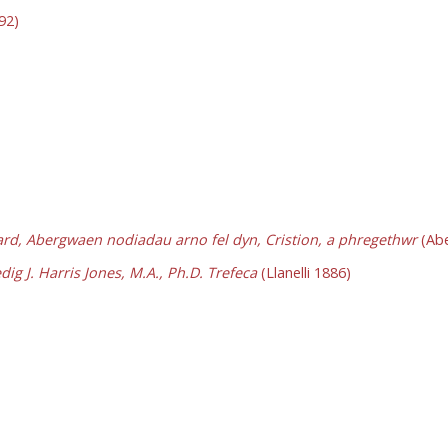
92)
ard, Abergwaen nodiadau arno fel dyn, Cristion, a phregethwr
(Abe
dig J. Harris Jones, M.A., Ph.D. Trefeca
(Llanelli 1886)