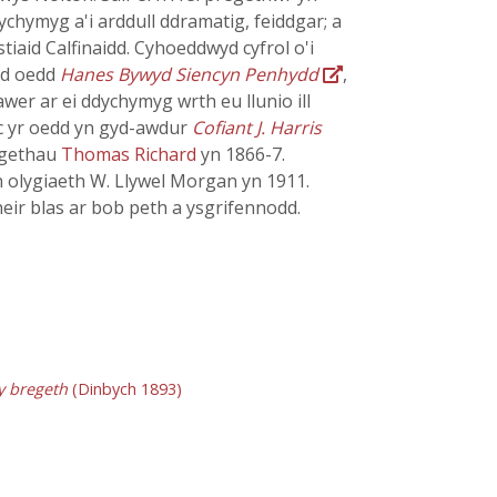
chymyg a'i arddull ddramatig, feiddgar; a
iaid Calfinaidd. Cyhoeddwyd cyfrol o'i
idd oedd
Hanes Bywyd Siencyn Penhydd
,
awer ar ei ddychymyg wrth eu llunio ill
c yr oedd yn gyd-awdur
Cofiant J. Harris
regethau
Thomas Richard
yn 1866-7.
n olygiaeth W. Llywel Morgan yn 1911.
eir blas ar bob peth a ysgrifennodd.
y bregeth
(Dinbych 1893)