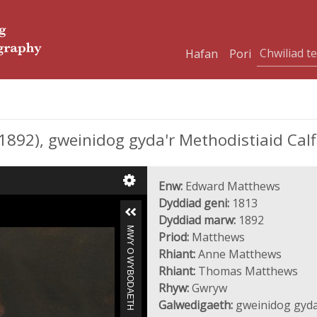
Hafan
Pori
92), gweinidog gyda'r Methodistiaid Calf
Enw:
Edward Matthews
Dyddiad geni:
1813
Dyddiad marw:
1892
MWY O WYBODAETH
Priod:
Matthews
Rhiant:
Anne Matthews
Rhiant:
Thomas Matthews
Rhyw:
Gwryw
Galwedigaeth:
gweinidog gyda'