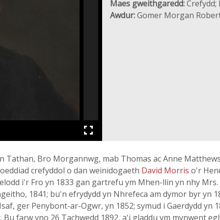
Maes gweithgaredd:
Crefydd; 
Awdur:
Gomer Morgan Rober
in Tathan, Bro Morgannwg, mab Thomas ac Anne Matthews. 
hoeddiad crefyddol o dan weinidogaeth
David Morris
o'r Hen
lodd i'r Fro yn 1833 gan gartrefu ym Mhen-llin yn nhy Mrs
ngeitho, 1841; bu'n efrydydd yn Nhrefeca am dymor byr yn 184
i Isaf, ger Penybont-ar-Ogwr, yn 1852; symud i Gaerdydd yn 
 Bu farw yno 26 Tachwedd 1892, a'i gladdu ym mynwent eglwy