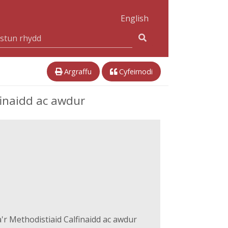
English
Argraffu
Cyfeirnodi
inaidd ac awdur
r Methodistiaid Calfinaidd ac awdur