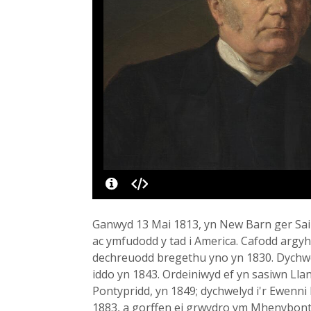
Ganwyd 13 Mai 1813, yn New Barn ger Sa
ac ymfudodd y tad i America. Cafodd argy
dechreuodd bregethu yno yn 1830. Dychwe
iddo yn 1843. Ordeiniwyd ef yn sasiwn Lla
Pontypridd, yn 1849; dychwelyd i'r Ewenn
1883, a gorffen ei grwydro ym Mhenybont.