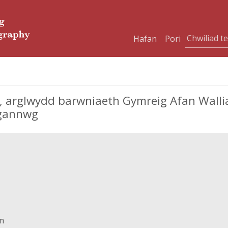
Hafan
Pori
arglwydd barwniaeth Gymreig Afan Wallia
rgannwg
m