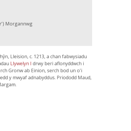
ur') Morgannwg
 hŷn, Lleision, c. 1213, a chan fabwysiadu
iadau
Llywelyn I
drwy beri aflonyddwch i
erch Gronw ab Einion, serch bod un o'i
edd y mwyaf adnabyddus. Priododd Maud,
 Margam.