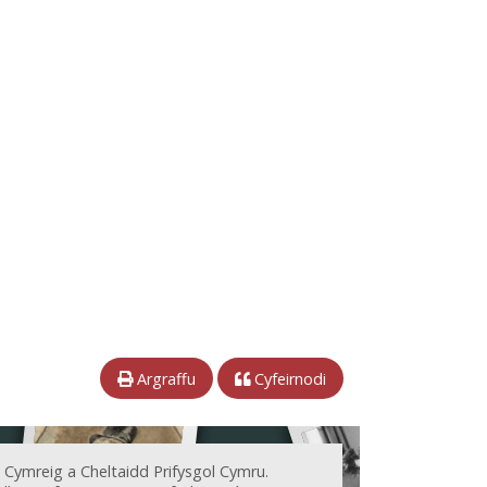
Argraffu
Cyfeirnodi
 Cymreig a Cheltaidd Prifysgol Cymru.