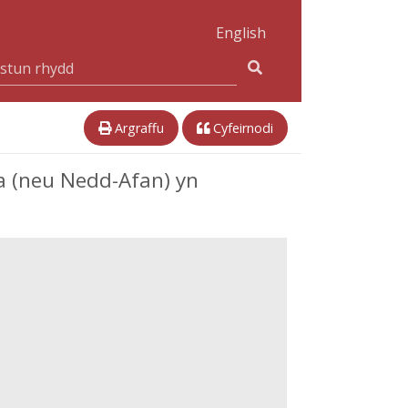
English
Argraffu
Cyfeirnodi
 (neu Nedd-Afan) yn