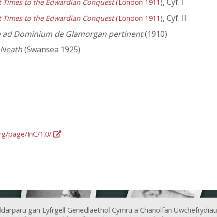
, Cyf. I
st Times to the Edwardian Conquest
(London 1911)
, Cyf. II
st Times to the Edwardian Conquest
(London 1911)
e ad Dominium de Glamorgan pertinent
(1910)
f Neath
(Swansea 1925)
org/page/InC/1.0/
ddarparu gan Lyfrgell Genedlaethol Cymru a Chanolfan Uwchefrydiau