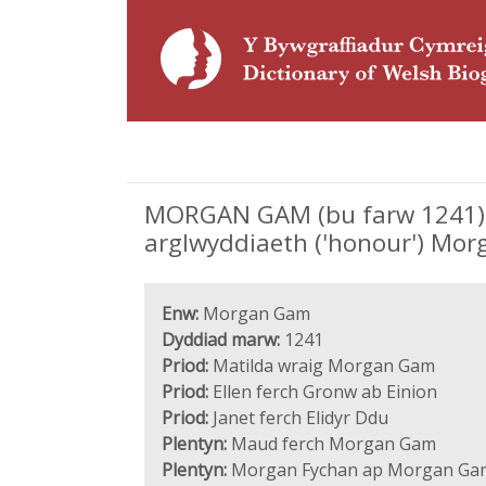
MORGAN GAM (bu farw 1241), 
arglwyddiaeth ('honour') Mo
Enw:
Morgan Gam
Dyddiad marw:
1241
Priod:
Matilda wraig Morgan Gam
Priod:
Ellen ferch Gronw ab Einion
Priod:
Janet ferch Elidyr Ddu
Plentyn:
Maud ferch Morgan Gam
Plentyn:
Morgan Fychan ap Morgan Ga