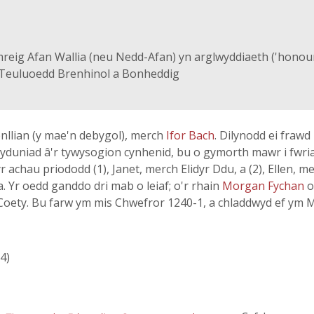
reig Afan Wallia (neu Nedd-Afan) yn arglwyddiaeth ('hono
 Teuluoedd Brenhinol a Bonheddig
enllian (y mae'n debygol), merch
Ifor Bach
. Dilynodd ei frawd
a chyduniad â'r tywysogion cynhenid, bu o gymorth mawr i fwr
achau priododd (1), Janet, merch Elidyr Ddu, a (2), Ellen, m
da. Yr oedd ganddo dri mab o leiaf; o'r rhain
Morgan Fychan
o
 Coety. Bu farw ym mis Chwefror 1240-1, a chladdwyd ef ym
64)