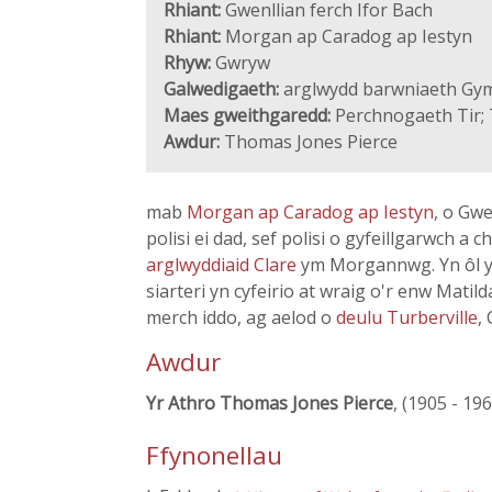
Rhiant:
Gwenllian ferch Ifor Bach
Rhiant:
Morgan ap Caradog ap Iestyn
Rhyw:
Gwryw
Galwedigaeth:
arglwydd barwniaeth Gym
Maes gweithgaredd:
Perchnogaeth Tir;
Awdur:
Thomas Jones Pierce
mab
Morgan ap Caradog ap Iestyn
, o Gw
polisi ei dad, sef polisi o gyfeillgarwch 
arglwyddiaid Clare
ym Morgannwg. Yn ôl yr 
siarteri yn cyfeirio at wraig o'r enw Matil
merch iddo, ag aelod o
deulu Turberville
,
Awdur
Yr Athro Thomas Jones Pierce
, (1905 - 19
Ffynonellau