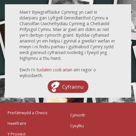
Mae'r Bywgraffiadur Cymreig yn cael ei
ddarparu gan Lyfrgell Genedlaethol Cymru a
Chanolfan Uwchefrydiau Cymreig a Cheltaidd
Prifysgol Cymru. Mae ar gael am ddim ac nid
yw'n derbyn cymorth grant. Byddai cyfraniad
ariannol yn ein helpu i gynnal a gwella'r wefan er
mwyn i ni fedru parhau i gydnabod Cymry sydd
wedi gwneud cyfraniad nodedig i fywyd yng
Nghymru a thu hwnt.
Ewch i'n
tudalen codi arian
am ragor o
wybodaeth.
Cyfrannu
Preifatrwydd a Chwcis
Cymorth
Hawlfraint
Cysylltu
Y Prosiect