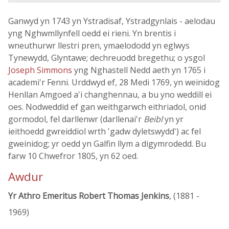
Ganwyd yn 1743 yn Ystradisaf, Ystradgynlais - aelodau
yng Nghwmllynfell oedd ei rieni. Yn brentis i
wneuthurwr llestri pren, ymaelododd yn eglwys
Tynewydd, Glyntawe; dechreuodd bregethu; o ysgol
Joseph Simmons
yng Nghastell Nedd aeth yn 1765 i
academi'r Fenni. Urddwyd ef, 28 Medi 1769, yn weinidog
Henllan Amgoed a'i changhennau, a bu yno weddill ei
oes. Nodweddid ef gan weithgarwch eithriadol, onid
gormodol, fel darllenwr (darllenai'r
Beibl
yn yr
ieithoedd gwreiddiol wrth 'gadw dyletswydd') ac fel
gweinidog; yr oedd yn Galfin llym a digymrodedd. Bu
farw 10 Chwefror 1805, yn 62 oed.
Awdur
Yr Athro Emeritus Robert Thomas Jenkins
, (1881 -
1969)