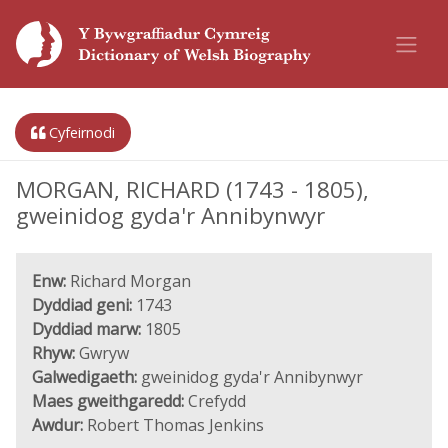
Cyfeirnodi
MORGAN, RICHARD (1743 - 1805),
gweinidog gyda'r Annibynwyr
Enw:
Richard Morgan
Dyddiad geni:
1743
Dyddiad marw:
1805
Rhyw:
Gwryw
Galwedigaeth:
gweinidog gyda'r Annibynwyr
Maes gweithgaredd:
Crefydd
Awdur:
Robert Thomas Jenkins