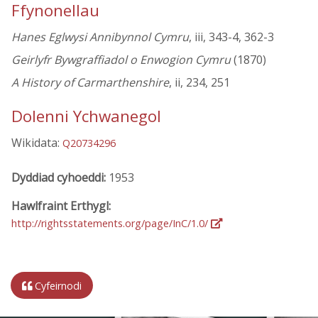
Ffynonellau
Hanes Eglwysi Annibynnol Cymru
, iii, 343-4, 362-3
Geirlyfr Bywgraffiadol o Enwogion Cymru
(1870)
A History of Carmarthenshire
, ii, 234, 251
Dolenni Ychwanegol
Wikidata:
Q20734296
Dyddiad cyhoeddi:
1953
Hawlfraint Erthygl:
http://rightsstatements.org/page/InC/1.0/
Cyfeirnodi