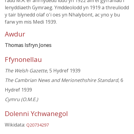
radd M.A. er anrhydedd iddo yn 1922 am ei gyfraniad i
lenyddiaeth Gymraeg. Ymddeolodd yn 1919 a threuliodd
y tair blynedd olaf o'i oes yn Nhalybont, ac yno y bu
farw ym mis Medi 1939.
Awdur
Thomas Isfryn Jones
Ffynonellau
The Welsh Gazette
, 5 Hydref 1939
The Cambrian News and Merionethshire Standard
, 6
Hydref 1939
Cymru (O.M.E.)
Dolenni Ychwanegol
Wikidata:
Q20734297