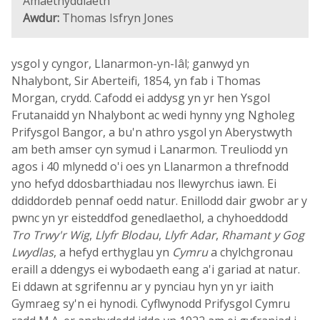
Amaethyddiaeth
Awdur:
Thomas Isfryn Jones
ysgol y cyngor, Llanarmon-yn-Iâl; ganwyd yn
Nhalybont, Sir Aberteifi, 1854, yn fab i Thomas
Morgan, crydd. Cafodd ei addysg yn yr hen Ysgol
Frutanaidd yn Nhalybont ac wedi hynny yng Ngholeg
Prifysgol Bangor, a bu'n athro ysgol yn Aberystwyth
am beth amser cyn symud i Lanarmon. Treuliodd yn
agos i 40 mlynedd o'i oes yn Llanarmon a threfnodd
yno hefyd ddosbarthiadau nos llewyrchus iawn. Ei
ddiddordeb pennaf oedd natur. Enillodd dair gwobr ar y
pwnc yn yr eisteddfod genedlaethol, a chyhoeddodd
Tro Trwy'r Wig
,
Llyfr Blodau
,
Llyfr Adar
,
Rhamant y Gog
Lwydlas
, a hefyd erthyglau yn
Cymru
a chylchgronau
eraill a ddengys ei wybodaeth eang a'i gariad at natur.
Ei ddawn at sgrifennu ar y pynciau hyn yn yr iaith
Gymraeg sy'n ei hynodi. Cyflwynodd Prifysgol Cymru