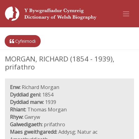
Cyfeirnodi
MORGAN, RICHARD (1854 - 1939),
prifathro
Enw:
Richard Morgan
Dyddiad geni:
1854
Dyddiad marw:
1939
Rhiant:
Thomas Morgan
Rhyw:
Gwryw
Galwedigaeth:
prifathro
Maes gweithgaredd:
Addysg; Natur ac