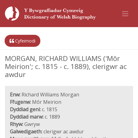
Cyfeirnodi
MORGAN, RICHARD WILLIAMS ('Môr
Meirion'; c. 1815 - c. 1889), clerigwr ac
awdur
Enw:
Richard Williams Morgan
Ffugenw:
Môr Meirion
Dyddiad geni:
c. 1815
Dyddiad marw:
c. 1889
Rhyw:
Gwryw
Galwedigaeth:
clerigwr ac awdur