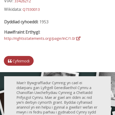
VIAF:
33426212
Wikidata:
Q7330013
Dyddiad cyhoeddi:
1953
Hawlfraint Erthygl:
http://rightsstatements.org/page/InC/1.0/
Cyfeirnodi
Mae'r Bywgraffiadur Cymreig yn cael ei
ddarparu gan Lyfrgell Genedlaethol Cymru a
Chanolfan Uwchefrydiau Cymreig a Cheltaidd
Prifysgol Cymru. Mae ar gael am ddim ac nid
yw'n derbyn cymorth grant. Byddai cyfraniad
ariannol yn ein helpu i gynnal a gwella'r wefan er
mwyn i ni fedru parhau i gydnabod Cymry sydd