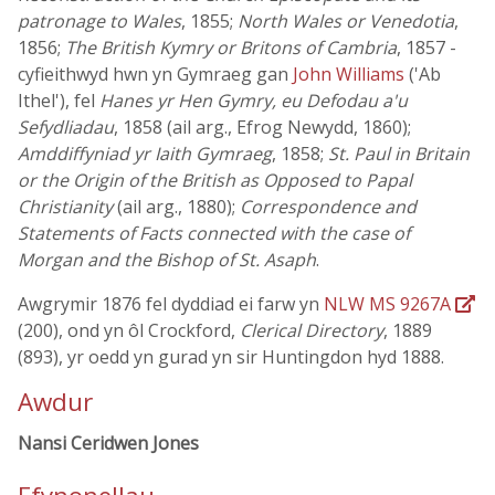
patronage to Wales
, 1855;
North Wales or Venedotia
,
1856;
The British Kymry or Britons of Cambria
, 1857 -
cyfieithwyd hwn yn Gymraeg gan
John Williams
('Ab
Ithel'), fel
Hanes yr Hen Gymry, eu Defodau a'u
Sefydliadau
, 1858 (ail arg., Efrog Newydd, 1860);
Amddiffyniad yr Iaith Gymraeg
, 1858;
St. Paul in Britain
or the Origin of the British as Opposed to Papal
Christianity
(ail arg., 1880);
Correspondence and
Statements of Facts connected with the case of
Morgan and the Bishop of St. Asaph
.
Awgrymir 1876 fel dyddiad ei farw yn
NLW MS 9267A
(200), ond yn ôl Crockford,
Clerical Directory
, 1889
(893), yr oedd yn gurad yn sir Huntingdon hyd 1888.
Awdur
Nansi Ceridwen Jones