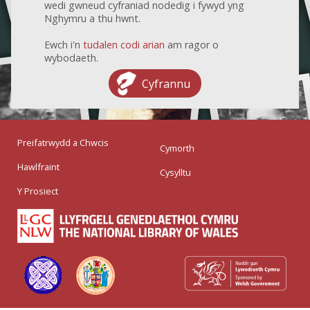
wedi gwneud cyfraniad nodedig i fywyd yng
Nghymru a thu hwnt.
Ewch i'n
tudalen codi arian
am ragor o
wybodaeth.
Cyfrannu
Preifatrwydd a Chwcis
Cymorth
Hawlfraint
Cysylltu
Y Prosiect