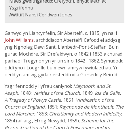
Maes gweithgaredd:
Crefydd; Llenyddiaeth ac
Ysgrifennu
Awdur:
Nansi Ceridwen Jones
Ganwyd yn Llancynfelin, Sir Aberteifi, c. 1815, yn nai i
John Williams
, archddiacon Aberteifi. Cafodd ei addysg
yng Ngholeg Dewi Sant, Llanbedr-Pont-Steffan. Bu'n
gurad Mochdre, Sir Drefaldwyn, o 1842 i 1853 a churad
parhaol Tregynon yn yr un sir o 1842 i 1862. Symudodd
oddi yno i Loegr lle bu mewn amryw fywiolaethau. Yr
oedd yn amlwg gyda'r eisteddfod a Gorsedd y Beirdd.
Ysgrifennodd y llyfrau canlynol:
Maynooth and St.
Asaph
, 1848;
Verities of the Church
, 1849;
Ida de Galis.
A Tragedy of Powys Castle
, 1851;
Vindication of the
Church of England
, 1851;
Raymonde de Monthault, The
Lord Marcher
, 1853;
Christianity and Modern Infidelity
,
1854 (ail arg., Efrog Newydd, 1859);
Scheme for the
Reconstruction of the Church Episcopate and its