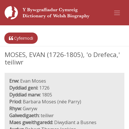
Cyfeirnodi
MOSES, EVAN (1726-1805), 'o Drefeca,'
teiliwr
Enw:
Evan Moses
Dyddiad geni:
1726
Dyddiad marw:
1805
Priod:
Barbara Moses (née Parry)
Rhyw:
Gwryw
Galwedigaeth:
teiliwr
Maes gweithgaredd:
Diwydiant a Busnes