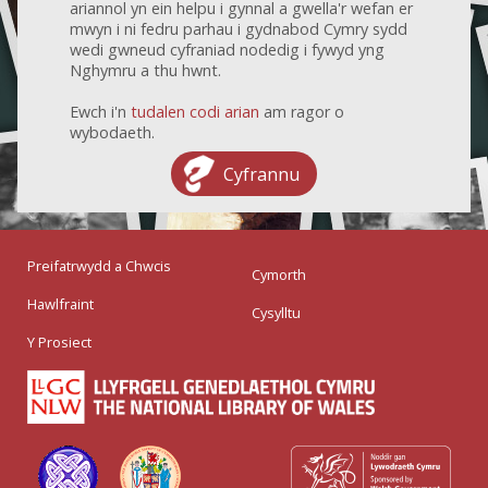
ariannol yn ein helpu i gynnal a gwella'r wefan er
mwyn i ni fedru parhau i gydnabod Cymry sydd
wedi gwneud cyfraniad nodedig i fywyd yng
Nghymru a thu hwnt.
Ewch i'n
tudalen codi arian
am ragor o
wybodaeth.
Cyfrannu
Preifatrwydd a Chwcis
Cymorth
Hawlfraint
Cysylltu
Y Prosiect