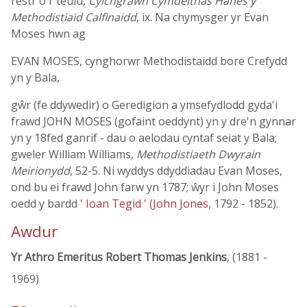
restr o'r teulu,
Cylchgrawn Cymdeithas Hanes y
Methodistiaid Calfinaidd
, ix. Na chymysger yr Evan
Moses hwn ag
EVAN MOSES, cynghorwr Methodistaidd bore Crefydd
yn y Bala,
gŵr (fe ddywedir) o Geredigion a ymsefydlodd gyda'i
frawd JOHN MOSES (gofaint oeddynt) yn y dre'n gynnar
yn y 18fed ganrif - dau o aelodau cyntaf seiat y Bala;
gweler William Williams,
Methodistiaeth Dwyrain
Meirionydd
, 52-5. Ni wyddys ddyddiadau Evan Moses,
ond bu ei frawd John farw yn 1787; ŵyr i John Moses
oedd y bardd
' Ioan Tegid ' (John Jones
, 1792 - 1852).
Awdur
Yr Athro Emeritus Robert Thomas Jenkins
, (1881 -
1969)