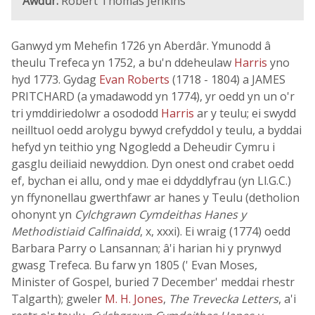
Awdur:
Robert Thomas Jenkins
Ganwyd ym Mehefin 1726 yn Aberdâr. Ymunodd â
theulu Trefeca yn 1752, a bu'n ddeheulaw
Harris
yno
hyd 1773. Gydag
Evan Roberts
(1718 - 1804) a JAMES
PRITCHARD (a ymadawodd yn 1774), yr oedd yn un o'r
tri ymddiriedolwr a osododd
Harris
ar y teulu; ei swydd
neilltuol oedd arolygu bywyd crefyddol y teulu, a byddai
hefyd yn teithio yng Ngogledd a Deheudir Cymru i
gasglu deiliaid newyddion. Dyn onest ond crabet oedd
ef, bychan ei allu, ond y mae ei ddyddlyfrau (yn Ll.G.C.)
yn ffynonellau gwerthfawr ar hanes y Teulu (detholion
ohonynt yn
Cylchgrawn Cymdeithas Hanes y
Methodistiaid Calfinaidd
, x, xxxi). Ei wraig (1774) oedd
Barbara Parry o Lansannan; â'i harian hi y prynwyd
gwasg Trefeca. Bu farw yn 1805 (' Evan Moses,
Minister of Gospel, buried 7 December' meddai rhestr
Talgarth); gweler
M. H. Jones
,
The Trevecka Letters
, a'i