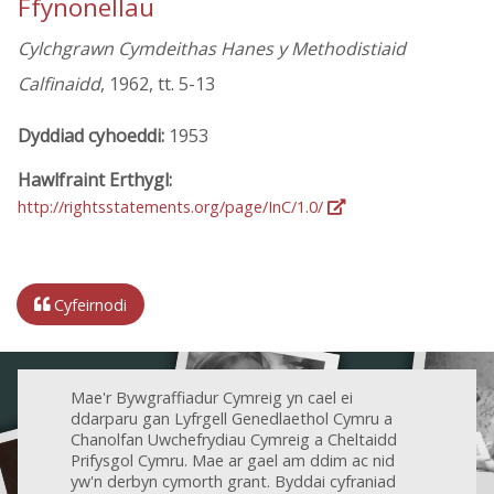
Ffynonellau
Cylchgrawn Cymdeithas Hanes y Methodistiaid
Calfinaidd
, 1962, tt. 5-13
Dyddiad cyhoeddi:
1953
Hawlfraint Erthygl:
http://rightsstatements.org/page/InC/1.0/
Cyfeirnodi
Mae'r Bywgraffiadur Cymreig yn cael ei
ddarparu gan Lyfrgell Genedlaethol Cymru a
Chanolfan Uwchefrydiau Cymreig a Cheltaidd
Prifysgol Cymru. Mae ar gael am ddim ac nid
yw'n derbyn cymorth grant. Byddai cyfraniad