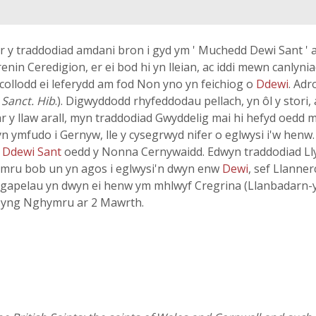
 y traddodiad amdani bron i gyd ym ' Muchedd Dewi Sant '
renin Ceredigion, er ei bod hi yn lleian, ac iddi mewn canlyni
, collodd ei leferydd am fod Non yno yn feichiog o
Ddewi
. Adr
 Sanct. Hib
.). Digwyddodd rhyfeddodau pellach, yn ôl y stori
 ar y llaw arall, myn traddodiad Gwyddelig mai hi hefyd oedd
n ymfudo i Gernyw, lle y cysegrwyd nifer o eglwysi i'w henw.
i
Ddewi Sant
oedd y Nonna Cernywaidd. Edwyn traddodiad Lly
mru bob un yn agos i eglwysi'n dwyn enw
Dewi
, sef Llanne
 gapelau yn dwyn ei henw ym mhlwyf Cregrina (Llanbadarn-y-g
n yng Nghymru ar 2 Mawrth.