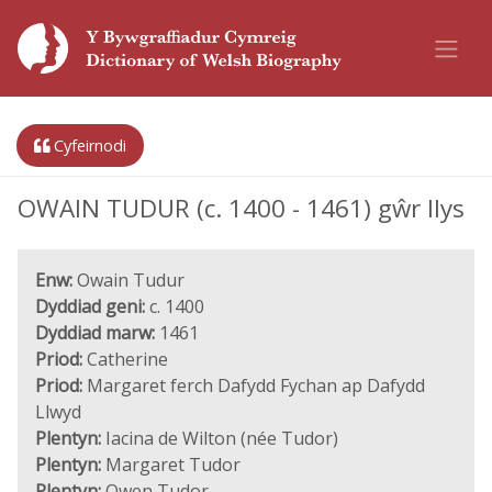
Cyfeirnodi
OWAIN TUDUR (c. 1400 - 1461) gŵr llys
Enw:
Owain Tudur
Dyddiad geni:
c. 1400
Dyddiad marw:
1461
Priod:
Catherine
Priod:
Margaret ferch Dafydd Fychan ap Dafydd
Llwyd
Plentyn:
Iacina de Wilton (née Tudor)
Plentyn:
Margaret Tudor
Plentyn:
Owen Tudor