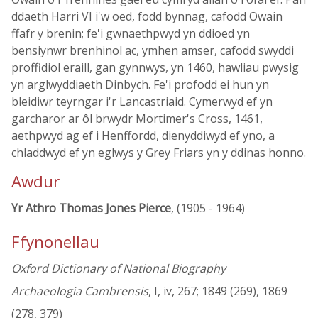
ddaeth Harri VI i'w oed, fodd bynnag, cafodd Owain
ffafr y brenin; fe'i gwnaethpwyd yn ddioed yn
bensiynwr brenhinol ac, ymhen amser, cafodd swyddi
proffidiol eraill, gan gynnwys, yn 1460, hawliau pwysig
yn arglwyddiaeth Dinbych. Fe'i profodd ei hun yn
bleidiwr teyrngar i'r Lancastriaid. Cymerwyd ef yn
garcharor ar ôl brwydr Mortimer's Cross, 1461,
aethpwyd ag ef i Henffordd, dienyddiwyd ef yno, a
chladdwyd ef yn eglwys y Grey Friars yn y ddinas honno.
Awdur
Yr Athro Thomas Jones Pierce
, (1905 - 1964)
Ffynonellau
Oxford Dictionary of National Biography
Archaeologia Cambrensis
, I, iv, 267; 1849 (269), 1869
(278, 379)