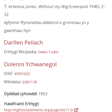
T. Artemus Jones,
Without my Wig
(Liverpool 1945), 2-
32
dyfynnir ffynonellau diddorol o groniclau yn y
gweithiau hyn
Darllen Pellach
Erthygl Wicipedia:
Owen Tudor
Dolenni Ychwanegol
VIAF:
45551625
Wikidata:
Q361128
Dyddiad cyhoeddi:
1953
Hawlfraint Erthygl:
http://rightsstatements.org/page/InC/1.0/