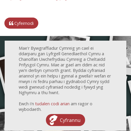
Cyfeirnodi
Mae'r Bywgraffiadur Cymreig yn cael ei
ddarparu gan Lyfrgell Genedlaethol Cymru a
Chanolfan Uwchefrydiau Cymreig a Cheltaidd
Prifysgol Cymru. Mae ar gael am ddim ac nid
yw'n derbyn cymorth grant. Byddai cyfraniad
ariannol yn ein helpu i gynnal a gwella'r wefan er
mwyn i ni fedru parhau i gydnabod Cymry sydd
wedi gwneud cyfraniad nodedig i fywyd yng
Nghymru a thu hwnt.
Ewch i'n
tudalen codi arian
am ragor o
wybodaeth.
Cyfrannu