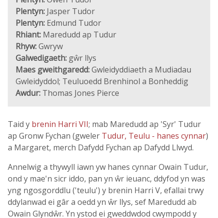
Plentyn:
Jasper Tudor
Plentyn:
Edmund Tudor
Rhiant:
Maredudd ap Tudur
Rhyw:
Gwryw
Galwedigaeth:
gŵr llys
Maes gweithgaredd:
Gwleidyddiaeth a Mudiadau
Gwleidyddol; Teuluoedd Brenhinol a Bonheddig
Awdur:
Thomas Jones Pierce
Taid y
brenin Harri VII
; mab Maredudd ap 'Syr' Tudur
ap Gronw Fychan (gweler
Tudur, Teulu - hanes cynnar
)
a Margaret, merch Dafydd Fychan ap Dafydd Llwyd.
Annelwig a thywyll iawn yw hanes cynnar Owain Tudur,
ond y mae'n sicr iddo, pan yn ŵr ieuanc, ddyfod yn was
yng ngosgorddlu ('teulu') y brenin Harri V, efallai trwy
ddylanwad ei gâr a oedd yn ŵr llys, sef Maredudd ab
Owain Glyndŵr. Yn ystod ei gweddwdod cwympodd y