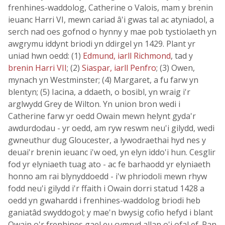
frenhines-waddolog, Catherine o Valois, mam y brenin
ieuanc Harri VI, mewn cariad â'i gwas tal ac atyniadol, a
serch nad oes gofnod o hynny y mae pob tystiolaeth yn
awgrymu iddynt briodi yn ddirgel yn 1429. Plant yr
uniad hwn oedd: (1)
Edmund, iarll Richmond
, tad y
brenin Harri VII
; (2)
Siaspar, iarll Penfro
; (3) Owen,
mynach yn Westminster; (4) Margaret, a fu farw yn
blentyn; (5) Iacina, a ddaeth, o bosibl, yn wraig i'r
arglwydd Grey de Wilton. Yn union bron wedi i
Catherine farw yr oedd Owain mewn helynt gyda'r
awdurdodau - yr oedd, am ryw reswm neu'i gilydd, wedi
gwneuthur dug Gloucester, a lywodraethai hyd nes y
deuai'r brenin ieuanc i'w oed, yn elyn iddo'i hun. Cesglir
fod yr elyniaeth tuag ato - ac fe barhaodd yr elyniaeth
honno am rai blynyddoedd - i'w phriodoli mewn rhyw
fodd neu'i gilydd i'r ffaith i Owain dorri statud 1428 a
oedd yn gwahardd i frenhines-waddolog briodi heb
ganiatâd swyddogol; y mae'n bwysig cofio hefyd i blant
Owain o'r frenhines gael eu cymryd allan o'i ofal ef. Pan