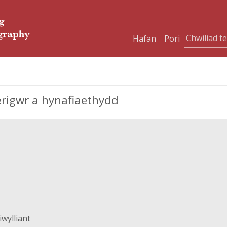
Hafan
Pori
erigwr a hynafiaethydd
wylliant