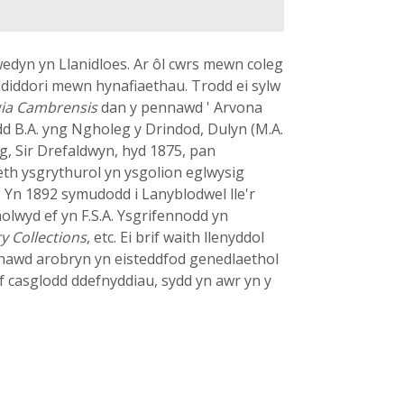
edyn yn Llanidloes. Ar ôl cwrs mewn coleg
diddori mewn hynafiaethau. Trodd ei sylw
ia Cambrensis
dan y pennawd ' Arvona
add B.A. yng Ngholeg y Drindod, Dulyn (M.A.
g, Sir Drefaldwyn, hyd 1875, pan
th ysgrythurol yn ysgolion eglwysig
 Yn 1892 symudodd i Lanyblodwel lle'r
olwyd ef yn F.S.A. Ysgrifennodd yn
 Collections
, etc. Ei brif waith llenyddol
thawd arobryn yn eisteddfod genedlaethol
af casglodd ddefnyddiau, sydd yn awr yn y