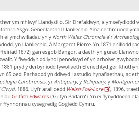
wr ym mhlwyf Llandysilio, Sir Drefaldwyn, a ymsefydlodd w
ifathro Ysgol Genedlaethol Llanllechid. Yma dechreuodd ymd
th ei ymchwiliadau yn y
North Wales Chronicle
a'r
Archæolog
ododd, yn Llanllechid, â Margaret Pierce. Yn 1871 enillodd r
offeiriad 1872) gan esgob Bangor, a daeth yn gurad Llanwno
wallt. Y flwyddyn ddilynol penodwyd ef yn arholwr gwybodae
 1881 pryd y derbyniodd fywoliaeth Efenechtyd ger Rhuthyn.
yn 65 oed. Parhaodd yn ddiwyd i astudio hynafiaethau, ac eth
æologia Cambrensis
, yr
Antiquary
, y
Reliquary
, y
Montgomery
f Clwyd
, 1886. Llyfr arall oedd
Welsh Folk-Lore
, 1896, trae
thiau
Griffith Edwards
('Gutyn Padarn'). Yn ei flynyddoedd ol
 ar ffynhonnau cysegredig Gogledd Cymru.