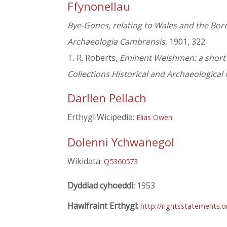
Ffynonellau
Bye-Gones, relating to Wales and the Bor
Archaeologia Cambrensis
, 1901, 322
T. R. Roberts,
Eminent Welshmen: a short b
Collections Historical and Archaeological
Darllen Pellach
Erthygl Wicipedia:
Elias Owen
Dolenni Ychwanegol
Wikidata:
Q5360573
Dyddiad cyhoeddi:
1953
Hawlfraint Erthygl:
http://rightsstatements.