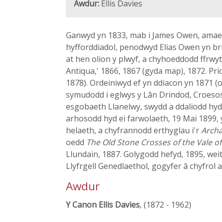
Awdur:
Ellis Davies
Ganwyd yn 1833, mab i James Owen, amaeth
hyfforddiadol, penodwyd Elias Owen yn br
at hen olion y plwyf, a chyhoeddodd ffrwy
Antiqua,' 1866, 1867 (gyda map), 1872. Pri
1878). Ordeiniwyd ef yn ddiacon yn 1871 (
symudodd i eglwys y Lân Drindod, Croesos
esgobaeth Llanelwy, swydd a ddaliodd hyd
arhosodd hyd ei farwolaeth, 19 Mai 1899, 
helaeth, a chyfrannodd erthyglau i'r
Arch
oedd
The Old Stone Crosses of the Vale o
Llundain, 1887. Golygodd hefyd, 1895, wei
Llyfrgell Genedlaethol, gogyfer â chyfrol
Awdur
Y Canon Ellis Davies
, (1872 - 1962)