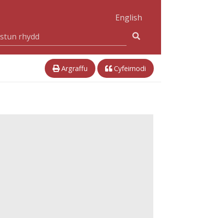
English
Argraffu
Cyfeirnodi