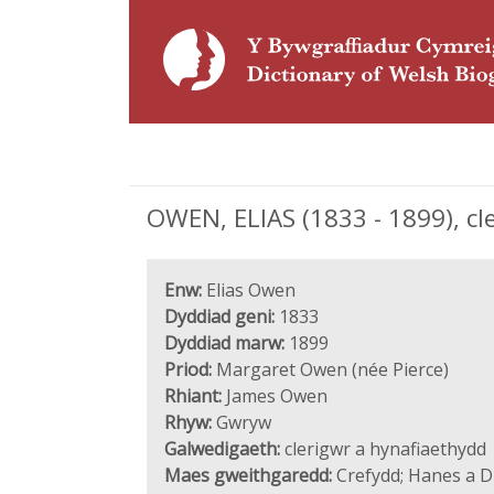
OWEN, ELIAS (1833 - 1899), cl
Enw:
Elias Owen
Dyddiad geni:
1833
Dyddiad marw:
1899
Priod:
Margaret Owen (née Pierce)
Rhiant:
James Owen
Rhyw:
Gwryw
Galwedigaeth:
clerigwr a hynafiaethydd
Maes gweithgaredd:
Crefydd; Hanes a Di