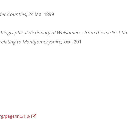
der Counties
, 24 Mai 1899
iographical dictionary of Welshmen... from the earliest tim
 relating to Montgomeryshire
, xxxi, 201
org/page/InC/1.0/