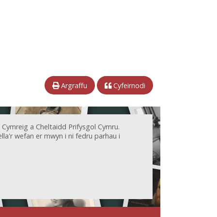
Argraffu
Cyfeirnodi
 Cymreig a Cheltaidd Prifysgol Cymru.
la'r wefan er mwyn i ni fedru parhau i