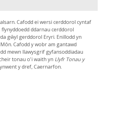
lsarn. Cafodd ei wersi cerddorol cyntaf
am flynyddoedd ddarnau cerddorol
a gŵyl gerddorol Eryri. Enillodd yn
fod Môn. Cafodd y wobr am gantawd
wodd mewn llawysgrif gyfansoddiadau
 cheir tonau o'i waith yn
Llyfr Tonau y
ynwent y dref, Caernarfon.