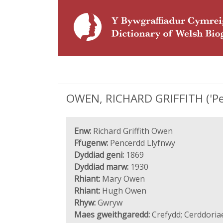
OWEN, RICHARD GRIFFITH ('Pen
Enw:
Richard Griffith Owen
Ffugenw:
Pencerdd Llyfnwy
Dyddiad geni:
1869
Dyddiad marw:
1930
Rhiant:
Mary Owen
Rhiant:
Hugh Owen
Rhyw:
Gwryw
Maes gweithgaredd:
Crefydd; Cerddoria