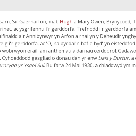
ysarn, Sir Gaernarfon, mab
Hugh
a Mary Owen, Brynycoed, Ta
arinet, ac ysgrifennu i'r gerddorfa. Trefnodd i'r gerddorfa 
lfinaidd a'r Annibynwyr yn Arfon a rhai yn y Deheudir ynghyd
ig i'r gerddorfa, ac 'O, na byddai'n haf o hyd' yn eistedd
r o wobrwyon eraill am anthemau a darnau cerddorol. Gada
ol. Cyhoeddodd gasgliad o donau dan yr enw
Llais y Durtur
, a
rorydd yr Ysgol Sul
. Bu farw 24 Mai 1930, a chladdwyd ym m