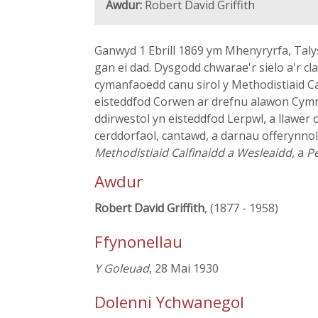
Awdur:
Robert David Griffith
Ganwyd 1 Ebrill 1869 ym Mhenyryrfa, Tal
gan ei dad. Dysgodd chwarae'r sielo a'r cl
cymanfaoedd canu sirol y Methodistiaid Ca
eisteddfod Corwen ar drefnu alawon Cymre
ddirwestol yn eisteddfod Lerpwl, a llawe
cerddorfaol, cantawd, a darnau offerynn
Methodistiaid Calfinaidd a Wesleaidd
, a
Pe
Awdur
Robert David Griffith
, (1877 - 1958)
Ffynonellau
Y Goleuad
, 28 Mai 1930
Dolenni Ychwanegol