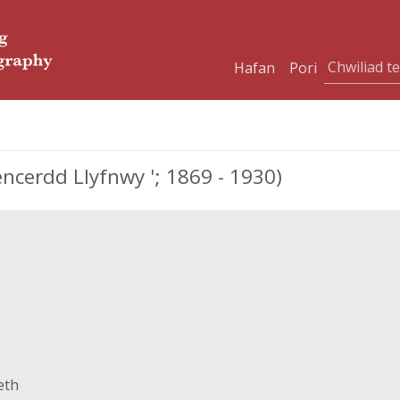
Hafan
Pori
cerdd Llyfnwy '; 1869 - 1930)
eth