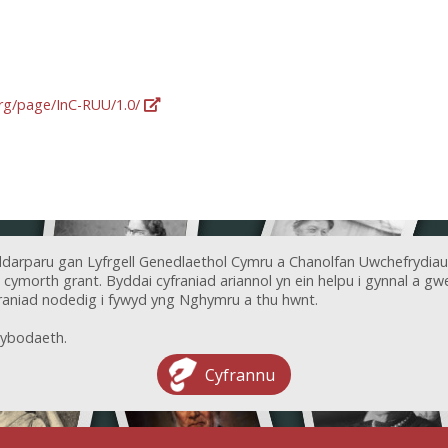
org/page/InC-RUU/1.0/
ddarparu gan Lyfrgell Genedlaethol Cymru a Chanolfan Uwchefrydiau
ymorth grant. Byddai cyfraniad ariannol yn ein helpu i gynnal a gwel
aniad nodedig i fywyd yng Nghymru a thu hwnt.
ybodaeth.
Cyfrannu