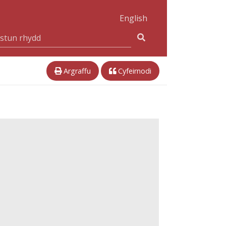
English
Argraffu
Cyfeirnodi