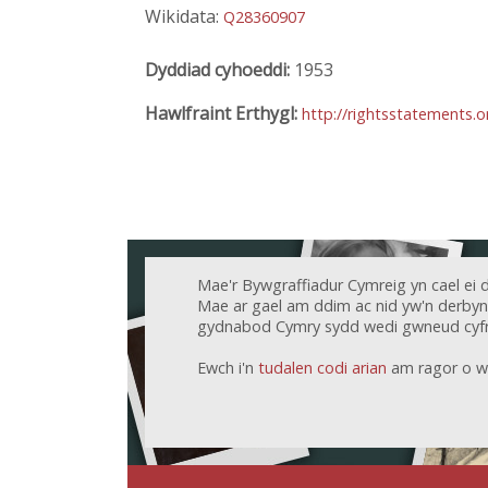
Wikidata:
Q28360907
Dyddiad cyhoeddi:
1953
Hawlfraint Erthygl:
http://rightsstatements.
Mae'r Bywgraffiadur Cymreig yn cael ei 
Mae ar gael am ddim ac nid yw'n derbyn c
gydnabod Cymry sydd wedi gwneud cyfr
Ewch i'n
tudalen codi arian
am ragor o w