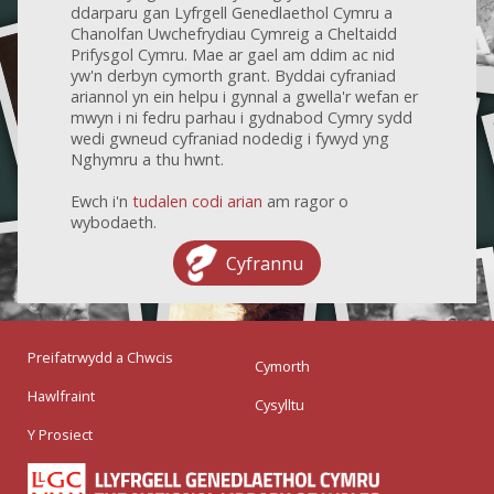
ddarparu gan Lyfrgell Genedlaethol Cymru a
Chanolfan Uwchefrydiau Cymreig a Cheltaidd
Prifysgol Cymru. Mae ar gael am ddim ac nid
yw'n derbyn cymorth grant. Byddai cyfraniad
ariannol yn ein helpu i gynnal a gwella'r wefan er
mwyn i ni fedru parhau i gydnabod Cymry sydd
wedi gwneud cyfraniad nodedig i fywyd yng
Nghymru a thu hwnt.
Ewch i'n
tudalen codi arian
am ragor o
wybodaeth.
Cyfrannu
Preifatrwydd a Chwcis
Cymorth
Hawlfraint
Cysylltu
Y Prosiect