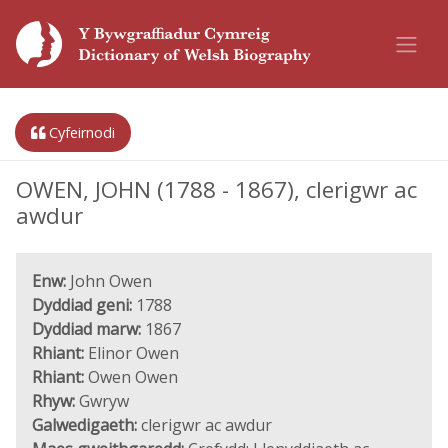
Cyfeirnodi
OWEN, JOHN (1788 - 1867), clerigwr ac
awdur
Enw:
John Owen
Dyddiad geni:
1788
Dyddiad marw:
1867
Rhiant:
Elinor Owen
Rhiant:
Owen Owen
Rhyw:
Gwryw
Galwedigaeth:
clerigwr ac awdur