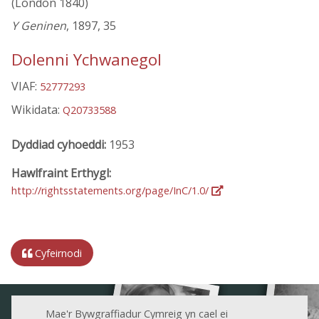
(London 1840)
Y Geninen
, 1897, 35
Dolenni Ychwanegol
VIAF:
52777293
Wikidata:
Q20733588
Dyddiad cyhoeddi:
1953
Hawlfraint Erthygl:
http://rightsstatements.org/page/InC/1.0/
Cyfeirnodi
Mae'r Bywgraffiadur Cymreig yn cael ei