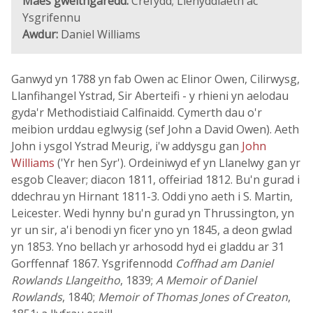
Maes gweithgaredd:
Crefydd; Llenyddiaeth ac
Ysgrifennu
Awdur:
Daniel Williams
Ganwyd yn 1788 yn fab Owen ac Elinor Owen, Cilirwysg,
Llanfihangel Ystrad, Sir Aberteifi - y rhieni yn aelodau
gyda'r Methodistiaid Calfinaidd. Cymerth dau o'r
meibion urddau eglwysig (sef John a David Owen). Aeth
John i ysgol Ystrad Meurig, i'w addysgu gan
John
Williams
('Yr hen Syr'). Ordeiniwyd ef yn Llanelwy gan yr
esgob Cleaver; diacon 1811, offeiriad 1812. Bu'n gurad i
ddechrau yn Hirnant 1811-3. Oddi yno aeth i S. Martin,
Leicester. Wedi hynny bu'n gurad yn Thrussington, yn
yr un sir, a'i benodi yn ficer yno yn 1845, a deon gwlad
yn 1853. Yno bellach yr arhosodd hyd ei gladdu ar 31
Gorffennaf 1867. Ysgrifennodd
Coffhad am Daniel
Rowlands Llangeitho
, 1839;
A Memoir of Daniel
Rowlands
, 1840;
Memoir of Thomas Jones of Creaton
,