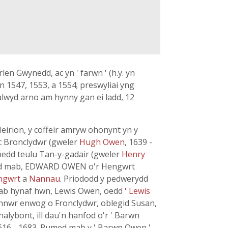
en Gwynedd, ac yn ' farwn ' (h.y. yn
n 1547, 1553, a 1554; preswyliai yng
dialwyd arno am hynny gan ei ladd, 12
eirion, y coffeir amryw ohonynt yn y
nc Bronclydwr (gweler
Hugh Owen
, 1639 -
noedd teulu Tan-y-gadair (gweler
Henry
dydd mab, EDWARD OWEN o'r Hengwrt
ngwrt
a
Nannau
. Priododd y pedwerydd
ai mab hynaf hwn, Lewis Owen, oedd
' Lewis
ibynnwr enwog o Fronclydwr, oblegid Susan,
alybont, ill dau'n hanfod o'r ' Barwn
1616 - 1683. Pumed mab y ' Barwn Owen '