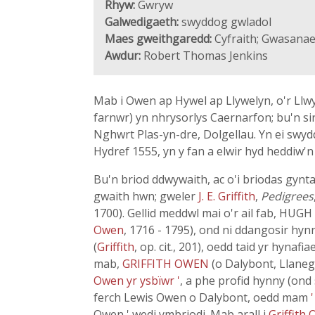
Rhyw:
Gwryw
Galwedigaeth:
swyddog gwladol
Maes gweithgaredd:
Cyfraith; Gwasanae
Awdur:
Robert Thomas Jenkins
Mab i Owen ap Hywel ap Llywelyn, o'r Llwy
farnwr) yn nhrysorlys Caernarfon; bu'n sir
Nghwrt Plas-yn-dre, Dolgellau. Yn ei swydd 
Hydref 1555, yn y fan a elwir hyd heddiw'n 
Bu'n briod ddwywaith, ac o'i briodas gynt
gwaith hwn; gweler
J. E. Griffith
,
Pedigrees
1700). Gellid meddwl mai o'r ail fab, HUG
Owen
, 1716 - 1795), ond ni ddangosir hy
(
Griffith
, op. cit., 201), oedd taid yr hynafi
mab,
GRIFFITH OWEN
(o Dalybont, Llaneg
Owen yr ysbïwr '
, a phe profid hynny (ond 
ferch Lewis Owen o Dalybont, oedd mam
Owen,' wedi ymbriodi. Mab arall i
Griffith