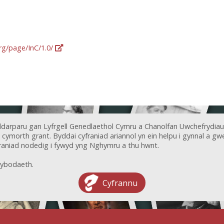
org/page/InC/1.0/
ddarparu gan Lyfrgell Genedlaethol Cymru a Chanolfan Uwchefrydiau
ymorth grant. Byddai cyfraniad ariannol yn ein helpu i gynnal a gwel
aniad nodedig i fywyd yng Nghymru a thu hwnt.
ybodaeth.
Cyfrannu