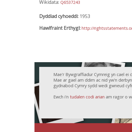
Wikidata:
Q6537243
Dyddiad cyhoeddi:
1953
Hawlfraint Erthygl:
http://rightsstatements.
Mae'r Bywgraffiadur Cymreig yn cael ei 
Mae ar gael am ddim ac nid yw'n derbyn c
gydnabod Cymry sydd wedi gwneud cyfr
Ewch i'n
tudalen codi arian
am ragor o w