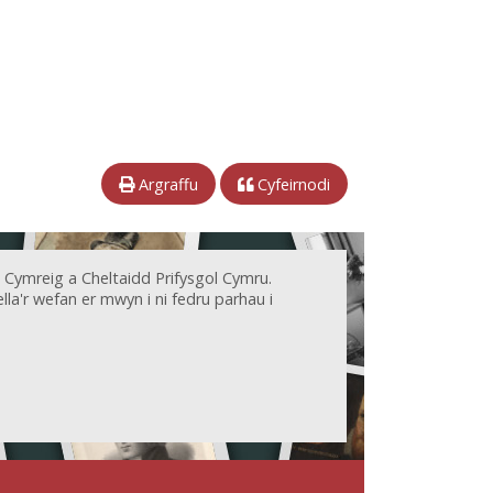
Argraffu
Cyfeirnodi
 Cymreig a Cheltaidd Prifysgol Cymru.
la'r wefan er mwyn i ni fedru parhau i