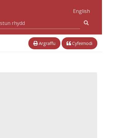
English
Argraffu
Cyfeirnodi