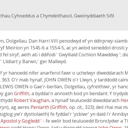
thau Cyhoeddus a Chymdeithasol, Gweinyddiaeth Sifil
n, Dolgellau. Dan Harri VIII penodwyd ef yn ddirprwy-siambrl
yf Meirion yn 1545-6 a 1554-5, ac yn aelod seneddol drosti y
fel siryf, aeth ati i ddifodi ' Gwylliaid Cochion Mawddwy '; 
' Llidiart y Barwn,' ger Mallwyd.
af yr hanoedd nifer anarferol fawr o uchelwyr diweddarach M
, 363. O'r mab hynaf, JOHN OWEN o'r Llwyn, y tarddodd cai
H LEWIS OWEN o Gae'r-berllan, Dolgellau, cyfreithiwr, yr ha
nny gan
Griffith
, a byddai'n annoeth bod yn bendant. Y try
aethydd
Robert Vaughan
, a hynaif teuluoedd diweddarach
He
ryn), ag aeres
Peniarth
(
Griffith
, op. cit., 323); deil rhai m
siglog yw'r dystiolaeth) fe fyddai'r 'ysbïwr' yn daid i'r Ann
' Apostol y Gogledd '
- fe welir bod teuluoedd Bronclydwr a Th
 Owen
oedd Henry Owen, tad y diwinydd enwog
John Owen
, 