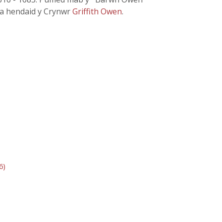
 a hendaid y Crynwr
Griffith Owen
.
6)