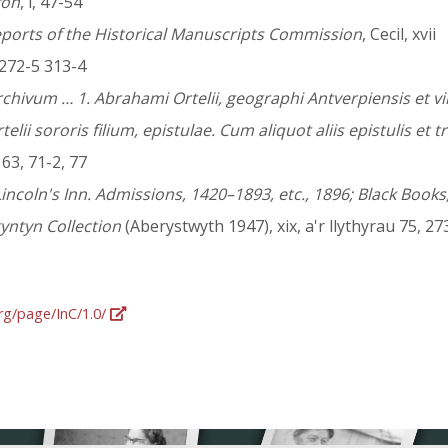
fon
, i, 47-54
ports of the Historical Manuscripts Commission
, Cecil, xvii
; 272-5 313-4
rchivum … 1. Abrahami Ortelii, geographi Antverpiensis et
ii sororis filium, epistulae. Cum aliquot aliis epistulis et
63, 71-2, 77
incoln's Inn. Admissions, 1420–1893, etc., 1896; Black Book
yntyn Collection
(Aberystwyth 1947), xix, a'r llythyrau 75, 27
org/page/InC/1.0/