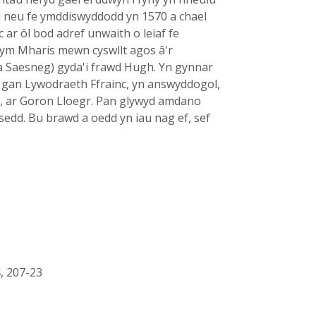
 hi neu fe ymddiswyddodd yn 1570 a chael
 ar ôl bod adref unwaith o leiaf fe
 ym Mharis mewn cyswllt agos â'r
 a Saesneg) gyda'i frawd Hugh. Yn gynnar
n gan Lywodraeth Ffrainc, yn answyddogol,
and, ar Goron Lloegr. Pan glywyd amdano
sedd. Bu brawd a oedd yn iau nag ef, sef
4, 207-23