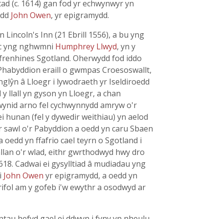
ad (c. 1614) gan fod yr echwynwyr yn
edd
John Owen
, yr epigramydd.
incoln's Inn (21 Ebrill 1556), a bu yng
 ac yng nghwmni
Humphrey Llwyd
, yn y
 frenhines Sgotland. Oherwydd fod iddo
Phabyddion eraill o gwmpas Croesoswallt,
glŷn â Lloegr i lywodraeth yr Iseldiroedd
y llall yn gyson yn Lloegr, a chan
wynid arno fel cychwynnydd amryw o'r
i hunan (fel y dywedir weithiau) yn aelod
'r sawl o'r Pabyddion a oedd yn caru Sbaen
 oedd yn ffafrio cael teyrn o Sgotland i
llan o'r wlad, eithr gwrthodwyd hwy dro
1618. Cadwai ei gysylltiad â mudiadau yng
i
John Owen
yr epigramydd, a oedd yn
frifol am y gofeb i'w ewythr a osodwyd ar
au hefyd gael ei ddwyn i fyny yn nheulu