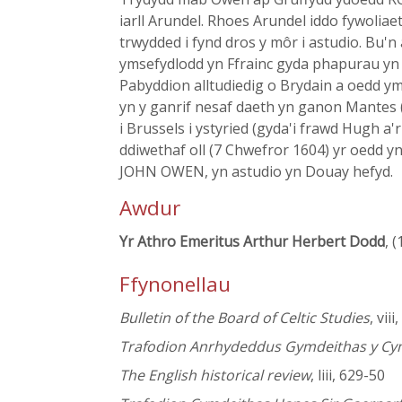
iarll Arundel. Rhoes Arundel iddo fywoliae
trwydded i fynd dros y môr i astudio. Bu'n 
ymsefydlodd yn Ffrainc gyda phapurau yn 
Pabyddion alltudiedig o Brydain a oedd y
yn y ganrif nesaf daeth yn ganon Mantes (
i Brussels i ystyried (gyda'i frawd Hugh a
ddiwethaf oll (7 Chwefror 1604) yr oedd y
JOHN OWEN, yn astudio yn Douay hefyd.
Awdur
Yr Athro Emeritus Arthur Herbert Dodd
, 
Ffynonellau
Bulletin of the Board of Celtic Studies
, vii
Trafodion Anrhydeddus Gymdeithas y C
The English historical review
, liii, 629-50