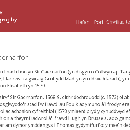
Hafan
Pori
aernarfon
en linach hon yn Sir Gaernarfon (yn disgyn o Collwyn ap 
, Llanrwst (a gwraig Gruffydd Madryn yn ddiweddarach); yr o
no Elisabeth yn 1570.
yf Sir Gaernarfon, 1568-9, eithr dechreuodd (c. 1573) ei a
rosglwyddo'r stad i'w frawd iau Foulk ac ymuno â'i frodyr erai
 ac achosion cyfreithiol (1578 ymlaen) pryd y cyhuddwyd ef 
thlon a theyrnfradwrol â'i frawd Hugh yn Brussels, ac o ga
ar am dymor ymddengys i Thomas gydymffurfio; y mae'n deb