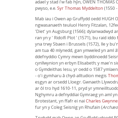
adael y stad i'w fab hŷn, OWEN THOMAS OW
pwyso, e.e.
Syr Thomas Myddelton
(1550 -
Mab iau i Owen ap Gruffydd oedd HUGH OWEN
ngwasanaeth teuluol Henry Fitzalan, 12fed
'Diet' yn Augsburg (1566); dylanwadwyd a
ran yn y ' Ridolfi Plot ' (1571), bu raid idd
yna trwy Sbaen i Brussels (1572), lle y b
am tua 40 mlynedd, gan ymweled yn aml â'r E
ddefnyddio Cymry mewn byddinoedd Seisnig
cynllwynion yn erbyn Elisabeth; y mae'n s
o Gymdeithas Iesu, yr oedd o 1587 ymlaen y
- o'i gymharu â chyd-alltudion megis
Tho
esgyn ar orsedd Lloegr. Gwnaeth Llywodra
ar ôl tro hyd 1610-11, pryd yr ymneilltuod
Nghymru a defnyddiai Gymraeg yn aml yn ei
Brotestant, yn ffafr ei nai
Charles Gwynn
fur yn y Coleg Seisnig yn Rhufain (
Archæo
Trydydd mab Owen ap Gruffydd ydoedd ROB