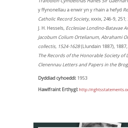
Trafodion Cymdeithas Hanes Sir Gaernar
y ffynonellau a enwir yn y rhain a hefyd
Re
Catholic Record Society
, xxxix, 246-9, 251
J. H. Hessels,
Ecclesiae Londino-Batavae A
Jacobum Colium Ortelianum, Abrahami Ortel
collectis, 1524-1628
(Llundain 1887), 1887, 
The Records of the Honorable Society of L
Clenennau Letters and Papers in the Brog
Dyddiad cyhoeddi:
1953
Hawlfraint Erthygl:
http://rightsstatements.