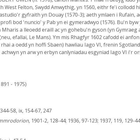
th West Felton, Swydd Amwythig, yn 1560, eithr fe'i collodd
astudio'r gyfraith yn Douay (1570-3); aeth ymlaen i Rufain, ac
profi bod 'nuncio' y Pab yn ei gymeradwyo (1576). Bu'n byw
m Mharis a lleoedd eraill ac yn gohebu'n gyson (yn Gymraeg
neu, efallai, Le Mans). Ym mis Rhagfyr 1602 cafodd ei anfo
'r rhai a oedd yn hoffi Sbaen) hawliau Iago VI, frenin Sgotl
n achwyn yn arw yn erbyn canlyniadau esgyniad Iago VI i'r or
(1891 - 1975)
i, 344-58, ix, 154-67, 247
ymmrodorion
, 1901-2, 128-44; 1936, 97-123; 1937, 119, 129-4