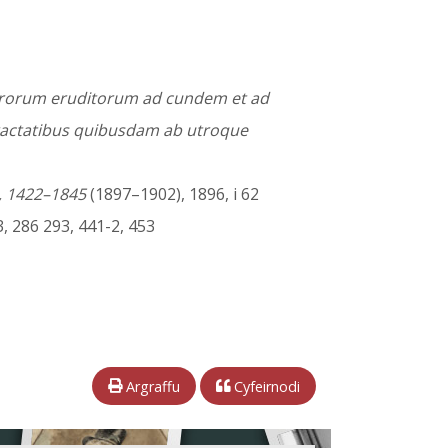
 virorum eruditorum ad cundem et ad
 tractatibus quibusdam ab utroque
s, 1422–1845
(1897–1902), 1896, i 62
3, 286 293, 441-2, 453
Argraffu
Cyfeirnodi