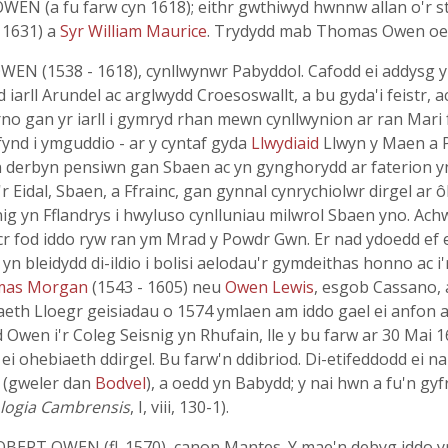
EN (a fu farw cyn 1618); eithr gwthiwyd hwnnw allan o'r st
 1631) a
Syr William Maurice
. Trydydd mab Thomas Owen o
 (1538 - 1618), cynllwynwr Pabyddol. Cafodd ei addysg yn L
 iarll Arundel ac arglwydd Croesoswallt, a bu gyda'i feistr,
rno gan yr iarll i gymryd rhan mewn cynllwynion ar ran Mari
o fynd i ymguddio - ar y cyntaf gyda
Llwydiaid
Llwyn y Maen a 
u'n derbyn pensiwn gan Sbaen ac yn gynghorydd ar faterion yn
idal, Sbaen, a Ffrainc, gan gynnal cynrychiolwr dirgel ar ôl 
 yn Fflandrys i hwyluso cynlluniau milwrol Sbaen yno. Ach
icr fod iddo ryw ran ym Mrad y Powdr Gwn. Er nad ydoedd ef e
n bleidydd di-ildio i bolisi aelodau'r gymdeithas honno ac i
mas Morgan
(1543 - 1605) neu
Owen Lewis
, esgob Cassano, a
eth Lloegr geisiadau o 1574 ymlaen am iddo gael ei anfon a
d Owen i'r Coleg Seisnig yn Rhufain, lle y bu farw ar 30 Mai 
 ohebiaeth ddirgel. Bu farw'n ddibriod. Di-etifeddodd ei na
e
(gweler dan
Bodvel
), a oedd yn Babydd; y nai hwn a fu'n gy
logia Cambrensis
, I, viii, 130-1).
ERT OWEN (fl. 1570), canon Mantes. Y mae'n debyg iddo ynt