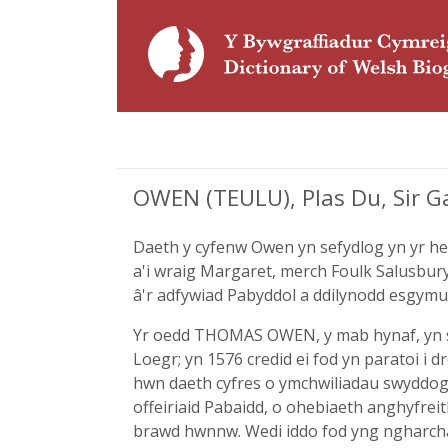
OWEN (TEULU), Plas Du, Sir G
Daeth y cyfenw Owen yn sefydlog yn yr h
a'i wraig Margaret, merch Foulk Salusbury
â'r adfywiad Pabyddol a ddilynodd esgymu
Yr oedd THOMAS OWEN, y mab hynaf, yn sir
Loegr; yn 1576 credid ei fod yn paratoi i d
hwn daeth cyfres o ymchwiliadau swyddogol
offeiriaid Pabaidd, o ohebiaeth anghyfrei
brawd hwnnw. Wedi iddo fod yng ngharch