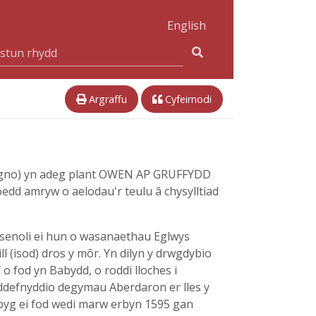
English
Argraffu
Cyfeirnodi
Tangno) yn adeg plant OWEN AP GRUFFYDD
edd amryw o aelodau'r teulu â chysylltiad
bsenoli ei hun o wasanaethau Eglwys
ll (isod) dros y môr. Yn dilyn y drwgdybio
o fod yn Babydd, o roddi lloches i
mddefnyddio degymau Aberdaron er lles y
yg ei fod wedi marw erbyn 1595 gan