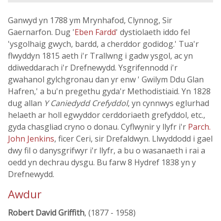
Ganwyd yn 1788 ym Mrynhafod, Clynnog, Sir
Gaernarfon. Dug '
Eben Fardd
' dystiolaeth iddo fel
'ysgolhaig gwych, bardd, a cherddor godidog.' Tua'r
flwyddyn 1815 aeth i'r Trallwng i gadw ysgol, ac yn
ddiweddarach i'r Drefnewydd. Ysgrifennodd i'r
gwahanol gylchgronau dan yr enw ' Gwilym Ddu Glan
Hafren,' a bu'n pregethu gyda'r Methodistiaid. Yn 1828
dug allan
Y Caniedydd Crefyddol
, yn cynnwys eglurhad
helaeth ar holl egwyddor cerddoriaeth grefyddol, etc.,
gyda chasgliad cryno o donau. Cyflwynir y llyfr i'r
Parch.
John Jenkins
, ficer Ceri, sir Drefaldwyn. Llwyddodd i gael
dwy fil o danysgrifwyr i'r llyfr, a bu o wasanaeth i rai a
oedd yn dechrau dysgu. Bu farw 8 Hydref 1838 yn y
Drefnewydd.
Awdur
Robert David Griffith
, (1877 - 1958)