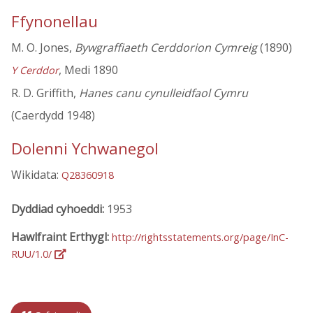
Ffynonellau
M. O. Jones,
Bywgraffiaeth Cerddorion Cymreig
(1890)
, Medi 1890
Y Cerddor
R. D. Griffith,
Hanes canu cynulleidfaol Cymru
(Caerdydd 1948)
Dolenni Ychwanegol
Wikidata:
Q28360918
Dyddiad cyhoeddi:
1953
Hawlfraint Erthygl:
http://rightsstatements.org/page/InC-
RUU/1.0/