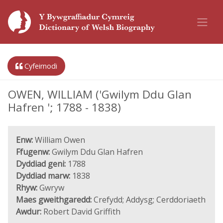
Cyfeirnodi
OWEN, WILLIAM ('Gwilym Ddu Glan
Hafren '; 1788 - 1838)
Enw:
William Owen
Ffugenw:
Gwilym Ddu Glan Hafren
Dyddiad geni:
1788
Dyddiad marw:
1838
Rhyw:
Gwryw
Maes gweithgaredd:
Crefydd; Addysg; Cerddoriaeth
Awdur:
Robert David Griffith