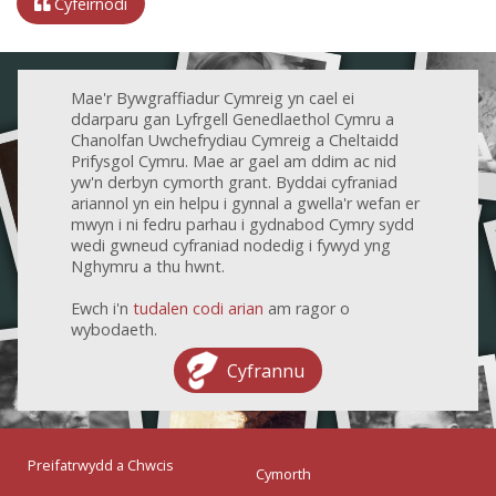
Cyfeirnodi
Mae'r Bywgraffiadur Cymreig yn cael ei
ddarparu gan Lyfrgell Genedlaethol Cymru a
Chanolfan Uwchefrydiau Cymreig a Cheltaidd
Prifysgol Cymru. Mae ar gael am ddim ac nid
yw'n derbyn cymorth grant. Byddai cyfraniad
ariannol yn ein helpu i gynnal a gwella'r wefan er
mwyn i ni fedru parhau i gydnabod Cymry sydd
wedi gwneud cyfraniad nodedig i fywyd yng
Nghymru a thu hwnt.
Ewch i'n
tudalen codi arian
am ragor o
wybodaeth.
Cyfrannu
Preifatrwydd a Chwcis
Cymorth