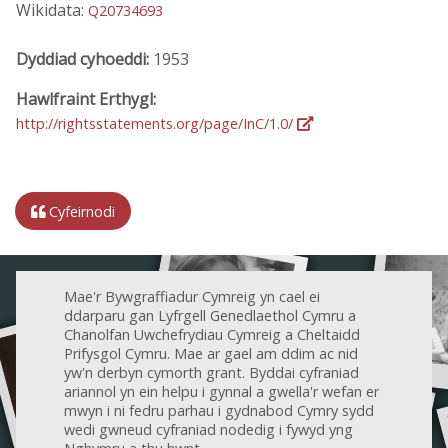
Wikidata:
Q20734693
Dyddiad cyhoeddi:
1953
Hawlfraint Erthygl:
http://rightsstatements.org/page/InC/1.0/
Cyfeirnodi
Mae'r Bywgraffiadur Cymreig yn cael ei
ddarparu gan Lyfrgell Genedlaethol Cymru a
Chanolfan Uwchefrydiau Cymreig a Cheltaidd
Prifysgol Cymru. Mae ar gael am ddim ac nid
yw'n derbyn cymorth grant. Byddai cyfraniad
ariannol yn ein helpu i gynnal a gwella'r wefan er
mwyn i ni fedru parhau i gydnabod Cymry sydd
wedi gwneud cyfraniad nodedig i fywyd yng