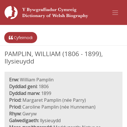
Cyfeirnodi
PAMPLIN, WILLIAM (1806 - 1899),
llysieuydd
Enw:
William Pamplin
Dyddiad geni:
1806
Dyddiad marw:
1899
Priod:
Margaret Pamplin (née Parry)
Priod:
Caroline Pamplin (née Hunneman)
Rhyw:
Gwryw
Galwedigaeth:
llysieuydd