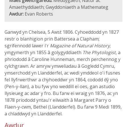
Maes gweithgaredd:
Meddygaeth; Natur ac
Amaethyddiaeth; Gwyddoniaeth a Mathemateg
Awdur:
Evan Roberts
Ganwyd yn Chelsea, 5 Awst 1806. Cyhoeddodd yn 1827
restr o blanhigion prin Battersea a Clapham;
sgrifennodd lawer i'r
Magazine of Natural History
;
ymgymerth yn 1855 â golygyddiaeth
The Phytologist
, a
phriododd â Caroline Hunneman, merch perchennog y
cylchgrawn. Ar amryw ymweliadau â Gogledd Cymru,
ymserchodd yn Llandderfel, ac wedi ymddeol o'i fusnes
fel llyfrwerthwr a chyhoeddwr yn 1864, cododd dŷ yno
(Pen-y-llan), a bu fyw yno weddill ei oes, gan astudio
llysieueg ac adar y fro. Bu farw ei wraig yn 1876, ac yn
1878 priododd yntau'r eilwaith â Margaret Parry o
Flaen-y-cwm, Bethel (Llandderfel). Bu farw 9 Medi 1899,
a chladdwyd yn Llandderfel.
Awdur