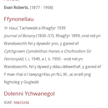
Evan Roberts
, (1877 - 1958)
Ffynonellau
Yr Haul
, Tachwedd a Rhagfyr 1939
Journal of Botany
(1830–57), Rhagfyr 1899, ond nid yn
Wandsworth fel y dywedir yno, y ganed ef
Cylchgrawn Cymdeithas Hanes a Chofnodion Sir
Feirionydd
, I, i, 1949, a I, ii, 1950 - ond nid yn
Wandsworth, fel y dywed y ddau ddiwethaf, y ganed ef
Y mae rhai o'i lawysgrifau yn N.L.W., ac eraill yng
Ngholeg y Gogledd
Dolenni Ychwanegol
VIAF:
59825338