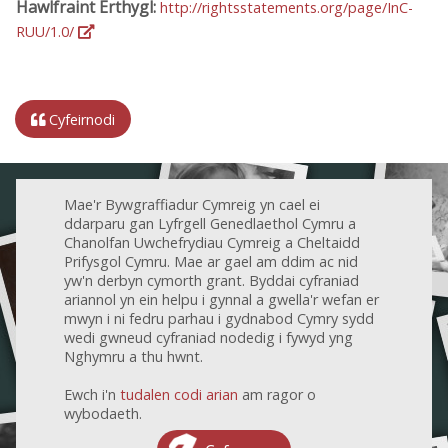
Hawlfraint Erthygl:
http://rightsstatements.org/page/InC-
RUU/1.0/
Cyfeirnodi
Mae'r Bywgraffiadur Cymreig yn cael ei
ddarparu gan Lyfrgell Genedlaethol Cymru a
Chanolfan Uwchefrydiau Cymreig a Cheltaidd
Prifysgol Cymru. Mae ar gael am ddim ac nid
yw'n derbyn cymorth grant. Byddai cyfraniad
ariannol yn ein helpu i gynnal a gwella'r wefan er
mwyn i ni fedru parhau i gydnabod Cymry sydd
wedi gwneud cyfraniad nodedig i fywyd yng
Nghymru a thu hwnt.
Ewch i'n
tudalen codi arian
am ragor o
wybodaeth.