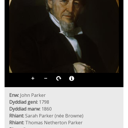
Enw:
John Parker
Dyddiad geni:
1798
Dyddiad marw:
1860
Rhiant:
Sarah Parker (née Browne)
Rhiant:
Thomas Netherton Parker