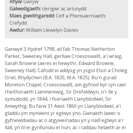
Rhyw:
Gwryw
Galwedigaeth:
clerigwr ac arlunydd
Maes gweithgaredd:
Celf a Phensaernïaeth;
Crefydd
Awdur:
William Llewelyn Davies
Ganwyd 3 Hydref 1798, ail fab Thomas Netherton
Parker, Sweeney Hall, gerllaw Croesoswallt, a'i wraig,
Sarah Browne (aeres ei hewythr, Edward Browne,
Sweeney Hall). Cafodd ei addysg yn ysgol Eton a Choleg
Oriel, Rhydychen (B.A. 1820, M.A. 1825). Bu'n gurad
Moreton Chapel, Croesoswallt, am gyfnod byr cyn cael
rheithoraeth Llanmerewig, Sir Drefaldwyn, o'r lle y
symudodd, yn 1844, i ficeriaeth Llanyblodwel, Sir
Amwythig. Bu farw 31 Awst 1860 yn Llanyblodwel, a'i
gladdu ym mynwent yr eglwys yno. Gwnaeth lawer o
gyfnewidiadau ac o atgyweiriadau yn y naill eglwys a'r
llall, yn ôl ei gynlluniau ei hun, ac i raddau helaeth ar ei