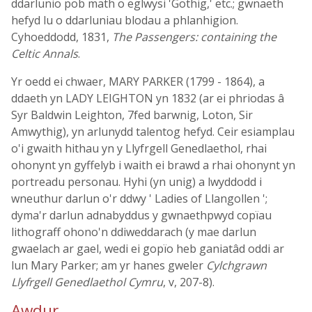
ddarlunio pob math o eglwysi 'Gothig,' etc.; gwnaeth
hefyd lu o ddarluniau blodau a phlanhigion.
Cyhoeddodd, 1831,
The Passengers: containing the
Celtic Annals
.
Yr oedd ei chwaer, MARY PARKER (1799 - 1864), a
ddaeth yn LADY LEIGHTON yn 1832 (ar ei phriodas â
Syr Baldwin Leighton, 7fed barwnig, Loton, Sir
Amwythig), yn arlunydd talentog hefyd. Ceir esiamplau
o'i gwaith hithau yn y Llyfrgell Genedlaethol, rhai
ohonynt yn gyffelyb i waith ei brawd a rhai ohonynt yn
portreadu personau. Hyhi (yn unig) a lwyddodd i
wneuthur darlun o'r ddwy ' Ladies of Llangollen ';
dyma'r darlun adnabyddus y gwnaethpwyd copïau
lithograff ohono'n ddiweddarach (y mae darlun
gwaelach ar gael, wedi ei gopïo heb ganiatâd oddi ar
lun Mary Parker; am yr hanes gweler
Cylchgrawn
Llyfrgell Genedlaethol Cymru
, v, 207-8).
Awdur