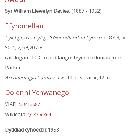
Syr William Llewelyn Davies
, (1887 - 1952)
Ffynonellau
Cylchgrawn Llyfrgell Genedlaethol Cymru
, ii, 87-8; iv,
90-1; v, 69,207-8
catalogau Ll.G.C. o arddangosfeydd darluniau John
Parker
Archaeologia Cambrensis
, III, ii, vi, vii, xi; IV, ix
Dolenni Ychwanegol
VIAF:
233413687
Wikidata:
Q18756864
Dyddiad cyhoeddi:
1953