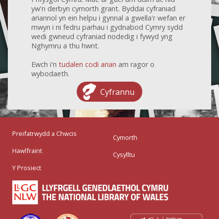
yw'n derbyn cymorth grant. Byddai cyfraniad
ariannol yn ein helpu i gynnal a gwella'r wefan er
mwyn i ni fedru parhau i gydnabod Cymry sydd
wedi gwneud cyfraniad nodedig i fywyd yng
Nghymru a thu hwnt.
Ewch i'n
tudalen codi arian
am ragor o
wybodaeth.
Cyfrannu
Preifatrwydd a Chwcis
Cymorth
Hawlfraint
Cysylltu
Y Prosiect