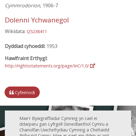
Cymmrodorion
, 1906-7
Dolenni Ychwanegol
Wikidata:
Q5238411
Dyddiad cyhoeddi:
1953
Hawlfraint Erthygl:
http://rightsstatements.org/page/InC/1.0/
Cyfeirnodi
Mae'r Bywgraffiadur Cymreig yn cael ei
ddarparu gan Lyfrgell Genedlaethol Cymru a
Chanolfan Uwchefrydiau Cymreig a Cheltaidd
Prifysgol Cymru. Mae ar gael am ddim ac nid