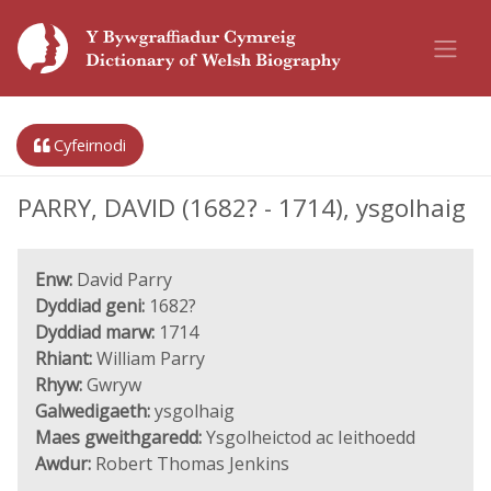
Cyfeirnodi
PARRY, DAVID (1682? - 1714), ysgolhaig
Enw:
David Parry
Dyddiad geni:
1682?
Dyddiad marw:
1714
Rhiant:
William Parry
Rhyw:
Gwryw
Galwedigaeth:
ysgolhaig
Maes gweithgaredd:
Ysgolheictod ac Ieithoedd
Awdur:
Robert Thomas Jenkins