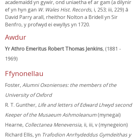
academaidd yn gywir, ond uniaetha ef ar gam (a dilynir
ef yn hyn gan
W. Wales Hist. Records
, i, 253; iii, 229) â
David Parry arall, rheithor Nolton a Bridell yn Sir
Benfro, y profwyd ei ewyllys yn 1720.
Awdur
Yr Athro Emeritus Robert Thomas Jenkins
, (1881 -
1969)
Ffynonellau
Foster,
Alumni Oxonienses: the members of the
University of Oxford
R. T. Gunther,
Life and letters of Edward Lhwyd second
Keeper of the Musaeum Ashmoleanum
(mynegai)
Hearne,
Collectanea Menevensia
, ii, iii, v (mynegeion)
Richard Ellis, yn
Trafodion Anrhydeddus Gymdeithas y