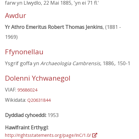
farw yn Llwydlo, 22 Mai 1885, 'yn ei 71 fl.'
Awdur
Yr Athro Emeritus Robert Thomas Jenkins
, (1881 -
1969)
Ffynonellau
Ysgrif goffa yn
Archaeologia Cambrensis
, 1886,. 150-1
Dolenni Ychwanegol
VIAF:
95686024
Wikidata:
Q20631844
Dyddiad cyhoeddi:
1953
Hawlfraint Erthygl:
http://rightsstatements.org/page/InC/1.0/