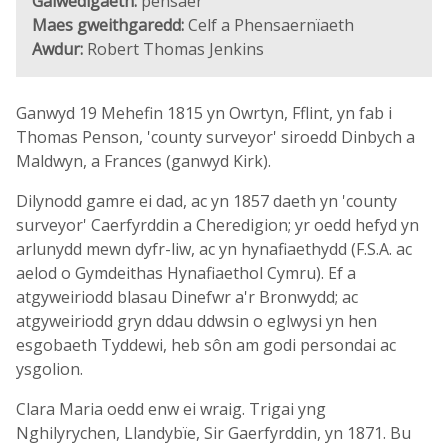
Galwedigaeth:
pensaer
Maes gweithgaredd:
Celf a Phensaernïaeth
Awdur:
Robert Thomas Jenkins
Ganwyd 19 Mehefin 1815 yn Owrtyn, Fflint, yn fab i
Thomas Penson, 'county surveyor' siroedd Dinbych a
Maldwyn, a Frances (ganwyd Kirk).
Dilynodd gamre ei dad, ac yn 1857 daeth yn 'county
surveyor' Caerfyrddin a Cheredigion; yr oedd hefyd yn
arlunydd mewn dyfr-liw, ac yn hynafiaethydd (F.S.A. ac
aelod o Gymdeithas Hynafiaethol Cymru). Ef a
atgyweiriodd blasau Dinefwr a'r Bronwydd; ac
atgyweiriodd gryn ddau ddwsin o eglwysi yn hen
esgobaeth Tyddewi, heb sôn am godi persondai ac
ysgolion.
Clara Maria oedd enw ei wraig. Trigai yng
Nghilyrychen, Llandybïe, Sir Gaerfyrddin, yn 1871. Bu