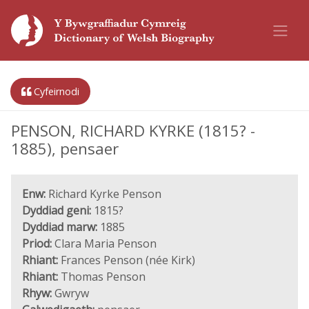
Cyfeirnodi
PENSON, RICHARD KYRKE (1815? -
1885), pensaer
Enw:
Richard Kyrke Penson
Dyddiad geni:
1815?
Dyddiad marw:
1885
Priod:
Clara Maria Penson
Rhiant:
Frances Penson (née Kirk)
Rhiant:
Thomas Penson
Rhyw:
Gwryw