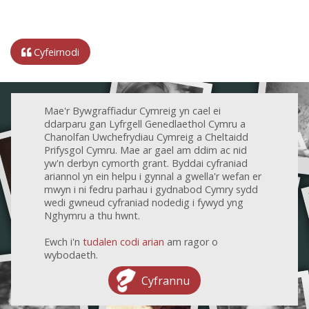
Cyfeirnodi
Mae'r Bywgraffiadur Cymreig yn cael ei
ddarparu gan Lyfrgell Genedlaethol Cymru a
Chanolfan Uwchefrydiau Cymreig a Cheltaidd
Prifysgol Cymru. Mae ar gael am ddim ac nid
yw'n derbyn cymorth grant. Byddai cyfraniad
ariannol yn ein helpu i gynnal a gwella'r wefan er
mwyn i ni fedru parhau i gydnabod Cymry sydd
wedi gwneud cyfraniad nodedig i fywyd yng
Nghymru a thu hwnt.
Ewch i'n
tudalen codi arian
am ragor o
wybodaeth.
Cyfrannu