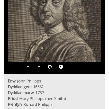
Enw:
John Philipps
Dyddiad geni:
1666?
Dyddiad marw:
1737
Priod:
Mary Philipps (née Smith)
Plentyn:
Richard Philipps