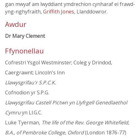
gan mwyaf am lwyddiant ymdrechion cynharaf ei frawd-
yng-nghyfraith,
Griffith Jones
, Llanddowror.
Awdur
Dr Mary Clement
Ffynonellau
Cofrestri Ysgol Westminster; Coleg y Drindod,
Caergrawnt; Lincoln's Inn
Llawysgrifau'r S.P.C.K.
Cofnodion yr S.P.G.
Llawysgrifau Castell Pictwn yn Llyfrgell Genedlaethol
Cymru
yn Ll.G.C.
Luke Tyerman,
The life of the Rev. George Whitefield,
B.A., of Pembroke College, Oxford
(London 1876-77)