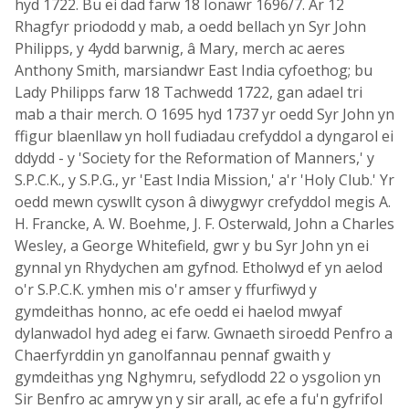
hyd 1722. Bu ei dad farw 18 Ionawr 1696/7. Ar 12
Rhagfyr priododd y mab, a oedd bellach yn Syr John
Philipps, y 4ydd barwnig, â Mary, merch ac aeres
Anthony Smith, marsiandwr East India cyfoethog; bu
Lady Philipps farw 18 Tachwedd 1722, gan adael tri
mab a thair merch. O 1695 hyd 1737 yr oedd Syr John yn
ffigur blaenllaw yn holl fudiadau crefyddol a dyngarol ei
ddydd - y 'Society for the Reformation of Manners,' y
S.P.C.K., y S.P.G., yr 'East India Mission,' a'r 'Holy Club.' Yr
oedd mewn cyswllt cyson â diwygwyr crefyddol megis A.
H. Francke, A. W. Boehme, J. F. Osterwald, John a Charles
Wesley, a George Whitefield, gwr y bu Syr John yn ei
gynnal yn Rhydychen am gyfnod. Etholwyd ef yn aelod
o'r S.P.C.K. ymhen mis o'r amser y ffurfiwyd y
gymdeithas honno, ac efe oedd ei haelod mwyaf
dylanwadol hyd adeg ei farw. Gwnaeth siroedd Penfro a
Chaerfyrddin yn ganolfannau pennaf gwaith y
gymdeithas yng Nghymru, sefydlodd 22 o ysgolion yn
Sir Benfro ac amryw yn y sir arall, ac efe a fu'n gyfrifol