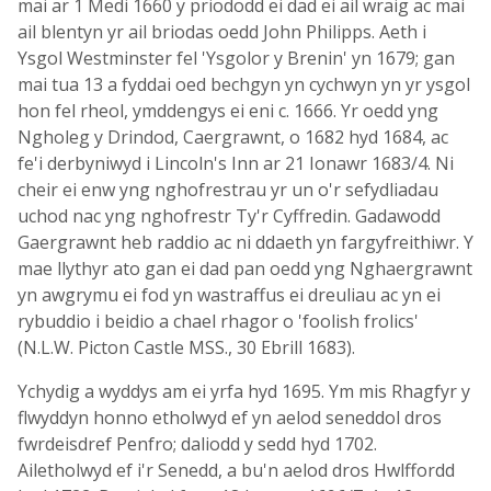
mai ar 1 Medi 1660 y priododd ei dad ei ail wraig ac mai
ail blentyn yr ail briodas oedd John Philipps. Aeth i
Ysgol Westminster fel 'Ysgolor y Brenin' yn 1679; gan
mai tua 13 a fyddai oed bechgyn yn cychwyn yn yr ysgol
hon fel rheol, ymddengys ei eni c. 1666. Yr oedd yng
Ngholeg y Drindod, Caergrawnt, o 1682 hyd 1684, ac
fe'i derbyniwyd i Lincoln's Inn ar 21 Ionawr 1683/4. Ni
cheir ei enw yng nghofrestrau yr un o'r sefydliadau
uchod nac yng nghofrestr Ty'r Cyffredin. Gadawodd
Gaergrawnt heb raddio ac ni ddaeth yn fargyfreithiwr. Y
mae llythyr ato gan ei dad pan oedd yng Nghaergrawnt
yn awgrymu ei fod yn wastraffus ei dreuliau ac yn ei
rybuddio i beidio a chael rhagor o 'foolish frolics'
(N.L.W. Picton Castle MSS., 30 Ebrill 1683).
Ychydig a wyddys am ei yrfa hyd 1695. Ym mis Rhagfyr y
flwyddyn honno etholwyd ef yn aelod seneddol dros
fwrdeisdref Penfro; daliodd y sedd hyd 1702.
Ailetholwyd ef i'r Senedd, a bu'n aelod dros Hwlffordd