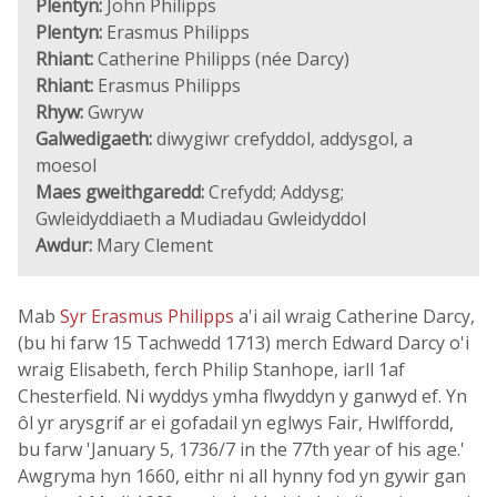
Plentyn:
John Philipps
Plentyn:
Erasmus Philipps
Rhiant:
Catherine Philipps (née Darcy)
Rhiant:
Erasmus Philipps
Rhyw:
Gwryw
Galwedigaeth:
diwygiwr crefyddol, addysgol, a
moesol
Maes gweithgaredd:
Crefydd; Addysg;
Gwleidyddiaeth a Mudiadau Gwleidyddol
Awdur:
Mary Clement
Mab
Syr Erasmus Philipps
a'i ail wraig Catherine Darcy,
(bu hi farw 15 Tachwedd 1713) merch Edward Darcy o'i
wraig Elisabeth, ferch Philip Stanhope, iarll 1af
Chesterfield. Ni wyddys ymha flwyddyn y ganwyd ef. Yn
ôl yr arysgrif ar ei gofadail yn eglwys Fair, Hwlffordd,
bu farw 'January 5, 1736/7 in the 77th year of his age.'
Awgryma hyn 1660, eithr ni all hynny fod yn gywir gan