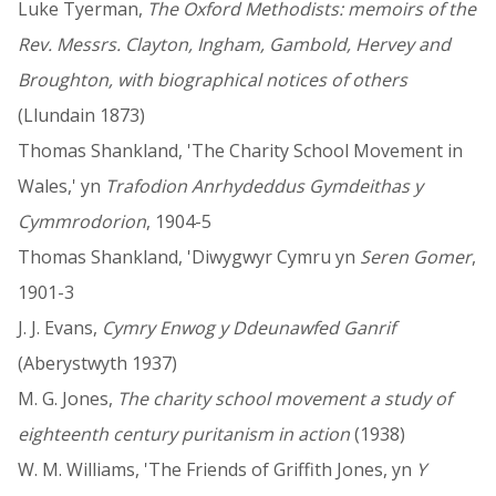
Luke Tyerman,
The Oxford Methodists: memoirs of the
Rev. Messrs. Clayton, Ingham, Gambold, Hervey and
Broughton, with biographical notices of others
(Llundain 1873)
Thomas Shankland, 'The Charity School Movement in
Wales,' yn
Trafodion Anrhydeddus Gymdeithas y
Cymmrodorion
, 1904-5
Thomas Shankland, 'Diwygwyr Cymru yn
Seren Gomer
,
1901-3
J. J. Evans,
Cymry Enwog y Ddeunawfed Ganrif
(Aberystwyth 1937)
M. G. Jones,
The charity school movement a study of
eighteenth century puritanism in action
(1938)
W. M. Williams, 'The Friends of Griffith Jones, yn
Y