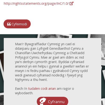
http://rightsstatements.org/page/InC/1.0/
Cyfeirnodi
Mae'r Bywgraffiadur Cymreig yn cael ei
ddarparu gan Lyfrgell Genedlaethol Cymru a
Chanolfan Uwchefrydiau Cymreig a Cheltaidd
Prifysgol Cymru. Mae ar gael am ddim ac nid
yw'n derbyn cymorth grant. Byddai cyfraniad
ariannol yn ein helpu i gynnal a gwella'r wefan er
mwyn i ni fedru parhau i gydnabod Cymry sydd
wedi gwneud cyfraniad nodedig i fywyd yng
Nghymru a thu hwnt.
Ewch i'n
tudalen codi arian
am ragor o
wybodaeth.
Cyfrannu