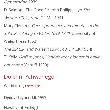
Cymmrodor
, 1939
D. Salmon, 'The Good Sir John Philipps,' yn
The
Western Telegraph
, 29 Mai 1941
Mary Clement,
Correspondence and minutes of the
S.P.C.K. relating to Wales 1699-1740
(University of
Wales Press 1952)
The S.P.C.K. and Wales, 1699-1740
(S.P.C.K. 1954)
T. Kelly,
Griffith Jones, Llanddowror pioneer in adult
education
(Cardiff 1950)
Dolenni Ychwanegol
Wikidata:
Q16859478
Dyddiad cyhoeddi:
1953
Hawlfraint Erthygl: