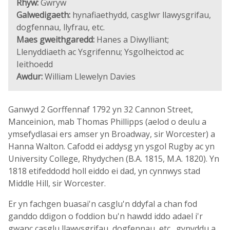
Rhyw:
Gwryw
Galwedigaeth:
hynafiaethydd, casglwr llawysgrifau,
dogfennau, llyfrau, etc.
Maes gweithgaredd:
Hanes a Diwylliant;
Llenyddiaeth ac Ysgrifennu; Ysgolheictod ac
Ieithoedd
Awdur:
William Llewelyn Davies
Ganwyd 2 Gorffennaf 1792 yn 32 Cannon Street,
Manceinion, mab Thomas Phillipps (aelod o deulu a
ymsefydlasai ers amser yn Broadway, sir Worcester) a
Hanna Walton. Cafodd ei addysg yn ysgol Rugby ac yn
University College, Rhydychen (B.A. 1815, M.A. 1820). Yn
1818 etifeddodd holl eiddo ei dad, yn cynnwys stad
Middle Hill, sir Worcester.
Er yn fachgen buasai'n casglu'n ddyfal a chan fod
ganddo ddigon o foddion bu'n hawdd iddo adael i'r
gwanc casglu llawysgrifau, dogfennau, etc., gynyddu a