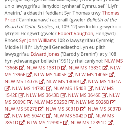
un o lawysgrifau llenyddol cynharaf Cymru, sef ' Llyfr
Aneirin,' a ddaeth i feddiant Syr Thomas trwy
Thomas
Price
('Carnhuanawc') ac eraill (gweler
Bulletin of the
Board of Celtic Studies
, xi, 109-12) wedi iddo grwydro o
lyfrgell Hengwrt (gweler
Robert Vaughan
, Hengwrt).
Rhoes
Syr John Williams
108 o lawysgrifau Cymreig
Middle Hill i'r Llyfrgell Genedlaethol, yn eu plith
lawysgrifau
Edward Jones
('Bardd y Brenin'); at y 108
hyn ychwaneger bellach (1951) y rhai canlynol:
NLW MS
1366B
,
NLW MS 1381D
,
NLW MS 1383C
,
NLW
MS 1396E
,
NLW MS 1405E
,
NLW MS 1406E
,
NLW MS 1407B
,
NLW MS 1408B
,
NLW MS 1431A
,
NLW MS 1478C
,
NLW MS 1540B
,
NLW MS
1542E
,
NLW MS 3643D
,
NLW MS 3646E
,
NLW
MS 5009C
,
NLW MS 5025B
,
NLW MS 5026B
,
NLW MS 5027E
,
NLW MS 5031D
,
NLW MS 5037D
,
NLW MS 5041C
,
NLW MS 5042D
,
NLW MS
7851D
,
NLW MS 12390E
,
NLW MS 12391D
,