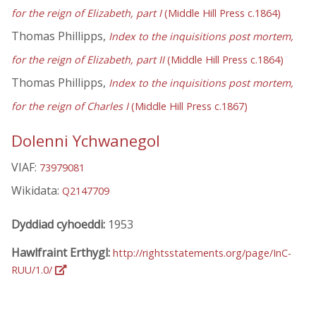
for the reign of Elizabeth, part I
(Middle Hill Press c.1864)
Thomas Phillipps,
Index to the inquisitions post mortem,
for the reign of Elizabeth, part II
(Middle Hill Press c.1864)
Thomas Phillipps,
Index to the inquisitions post mortem,
for the reign of Charles I
(Middle Hill Press c.1867)
Dolenni Ychwanegol
VIAF:
73979081
Wikidata:
Q2147709
Dyddiad cyhoeddi:
1953
Hawlfraint Erthygl:
http://rightsstatements.org/page/InC-
RUU/1.0/