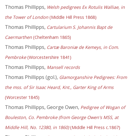
Thomas Phillipps,
Welsh pedigrees Ex Rotulis Walliae, in
the Tower of London
(Middle Hill Press 1868)
Thomas Phillipps,
Cartularium S. Johannis Bapt de
Caermarthen
(Cheltenham 1865)
Thomas Phillipps,
Cartæ Baroniæ de Kemeys, in Com.
Pembroke
(Worcestershire 1841)
Thomas Phillipps,
Mansell records
Thomas Phillipps (gol.),
Glamorganshire Pedigrees: From
the mss. of Sir Isaac Heard, Knt., Garter King of Arms
(Worcester 1845)
Thomas Phillipps, George Owen,
Pedigree of Wogan of
Bouleston, Co. Pembroke (from George Owen's MSS, at
Middle Hill, No. 12380, in 1860)
(Middle Hill Press c.1867)