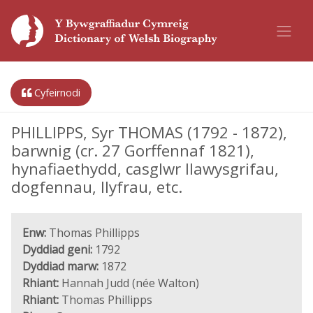
Cyfeirnodi
PHILLIPPS, Syr THOMAS (1792 - 1872),
barwnig (cr. 27 Gorffennaf 1821),
hynafiaethydd, casglwr llawysgrifau,
dogfennau, llyfrau, etc.
Enw:
Thomas Phillipps
Dyddiad geni:
1792
Dyddiad marw:
1872
Rhiant:
Hannah Judd (née Walton)
Rhiant:
Thomas Phillipps