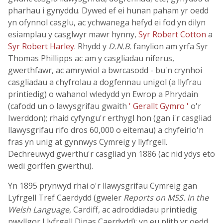
pharhau i gynyddu. Dywed ef ei hunan paham yr oedd
yn ofynnol casglu, ac ychwanega hefyd ei fod yn dilyn
esiamplau y casglwyr mawr hynny,
Syr Robert Cotton
a
Syr Robert Harley
. Rhydd y
D.N.B.
fanylion am yrfa Syr
Thomas Phillipps ac am y casgliadau niferus,
gwerthfawr, ac amrywiol a bwrcasodd - bu'n crynhoi
casgliadau a chyfrolau a dogfennau unigol (a llyfrau
printiedig) o wahanol wledydd yn Ewrop a Phrydain
(cafodd un o lawysgrifau gwaith
' Gerallt Gymro '
o'r
Iwerddon); rhaid cyfyngu'r erthygl hon (gan i'r casgliad
llawysgrifau rifo dros 60,000 o eitemau) a chyfeirio'n
fras yn unig at gynnwys Cymreig y llyfrgell.
Dechreuwyd gwerthu'r casgliad yn 1886 (ac nid ydys eto
wedi gorffen gwerthu).
Yn 1895 prynwyd rhai o'r llawysgrifau Cymreig gan
Lyfrgell Tref Caerdydd (gweler
Reports on MSS. in the
Welsh Language
, Cardiff, ac adroddiadau printiedig
pwyllgor Llyfrgell Dinas Caerdydd); yn eu plith yr oedd