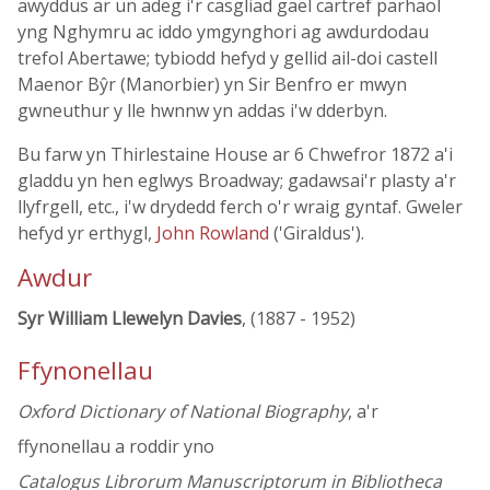
awyddus ar un adeg i'r casgliad gael cartref parhaol
yng Nghymru ac iddo ymgynghori ag awdurdodau
trefol Abertawe; tybiodd hefyd y gellid ail-doi castell
Maenor Bŷr (Manorbier) yn Sir Benfro er mwyn
gwneuthur y lle hwnnw yn addas i'w dderbyn.
Bu farw yn Thirlestaine House ar 6 Chwefror 1872 a'i
gladdu yn hen eglwys Broadway; gadawsai'r plasty a'r
llyfrgell, etc., i'w drydedd ferch o'r wraig gyntaf. Gweler
hefyd yr erthygl,
John Rowland
('Giraldus').
Awdur
Syr William Llewelyn Davies
, (1887 - 1952)
Ffynonellau
Oxford Dictionary of National Biography
, a'r
ffynonellau a roddir yno
Catalogus Librorum Manuscriptorum in Bibliotheca