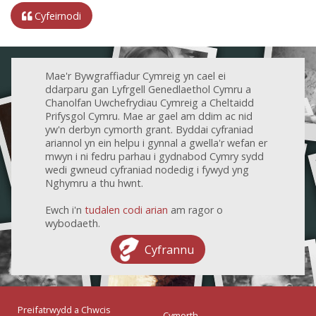
Cyfeirnodi
Mae'r Bywgraffiadur Cymreig yn cael ei
ddarparu gan Lyfrgell Genedlaethol Cymru a
Chanolfan Uwchefrydiau Cymreig a Cheltaidd
Prifysgol Cymru. Mae ar gael am ddim ac nid
yw'n derbyn cymorth grant. Byddai cyfraniad
ariannol yn ein helpu i gynnal a gwella'r wefan er
mwyn i ni fedru parhau i gydnabod Cymry sydd
wedi gwneud cyfraniad nodedig i fywyd yng
Nghymru a thu hwnt.
Ewch i'n
tudalen codi arian
am ragor o
wybodaeth.
Cyfrannu
Preifatrwydd a Chwcis
Cymorth