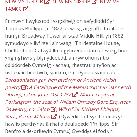
NLW MS 12392B
,
NLW MS 14839B
,
NLW MS
14840C
.
Er mwyn hwylustod i ysgolheigion sefydlodd Syr
Thomas Phillipps, c. 1822, ei wasg argraffu breifat ei
hun yn Broadway Tower ar stad Middle Hill; yn 1862
symudwyd y llyfrgell a'r wasg i Thirlestaine House,
Cheltenham. Cafwyd llu o gyhoeddiadau o'r wasg hon
yng nghwrs y blynyddoedd, amryw ohonynt o
ddiddordeb Cymreig - achau, rhestrau siryfion ac
ustusiaid heddwch, siarteri, etc. Dyma esiamplau:
Barddoniaeth gan hen awdwyr or Ancient Welsh
poetry
;
A Catalogue of the Manuscripts in Llannerch
Library, taken June 21st 1787
;
Manuscripts at
Porkington, the seat of William Ormsby Gore Esq. near
Oswestry, co. Salop
;
Will of Sir Richard Philipps,
Bart., Baron Milford
. (Dywedir fod Syr Thomas yn
hawlio perthynas â rhai o deuluoedd 'Philipps' Sir
Benfro a de-orllewin Cymru.) Gwyddys ei fod yn