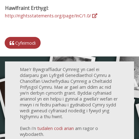
Hawlfraint Erthygl:
http://rightsstatements.org/page/InC/1.0/
Cyfeirnodi
Mae'r Bywgraffiadur Cymreig yn cael ei
ddarparu gan Lyfrgell Genedlaethol Cymru a
Chanolfan Uwchefrydiau Cymreig a Cheltaidd
Prifysgol Cymru. Mae ar gael am ddim ac nid
yw'n derbyn cymorth grant. Byddai cyfraniad
ariannol yn ein helpu i gynnal a gwella'r wefan er
mwyn i ni fedru parhau i gydnabod Cymry sydd
wedi gwneud cyfraniad nodedig i fywyd yng
Nghymru a thu hwnt.
Ewch i'n
tudalen codi arian
am ragor o
wybodaeth.