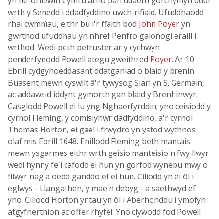
yn ne-orllewin Cymru arno pan ddaeth gorchymyn oddi
wrth y Senedd i ddadfyddino uwch-rifiaid. Ufuddhaodd
rhai cwmnïau, eithr bu i'r ffaith bod
John Poyer
yn
gwrthod ufuddhau yn nhref Penfro galonogi eraill i
wrthod. Wedi peth petruster ar y cychwyn
penderfynodd Powell ategu gweithred
Poyer
. Ar 10
Ebrill cydgyhoeddasant ddatganiad o blaid y brenin.
Buasent mewn cyswllt â'r tywysog Siarl yn S. Germain,
ac addawsid iddynt gymorth gan blaid y Brenhinwyr.
Casglodd Powell ei lu yng Nghaerfyrddin; yno ceisiodd y
cyrnol Fleming, y comisiynwr dadfyddino, a'r cyrnol
Thomas Horton, ei gael i frwydro yn ystod wythnos
olaf mis Ebrill 1648. Enillodd Fleming beth mantais
mewn ysgarmes eithr wrth geisio manteisio'n fwy llwyr
wedi hynny fe'i cafodd ei hun yn gorfod wynebu mwy o
filwyr nag a oedd ganddo ef ei hun. Ciliodd yn ei ôl i
eglwys - Llangathen, y mae'n debyg - a saethwyd ef
yno. Ciliodd Horton yntau yn ôl i Aberhonddu i ymofyn
atgyfnerthion ac offer rhyfel. Yno clywodd fod Powell