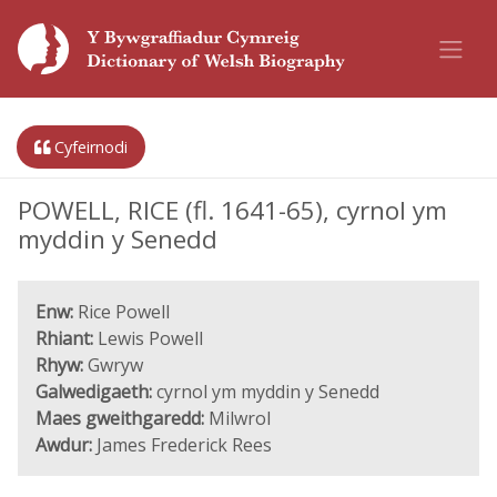
Cyfeirnodi
POWELL, RICE (fl. 1641-65), cyrnol ym
myddin y Senedd
Enw:
Rice Powell
Rhiant:
Lewis Powell
Rhyw:
Gwryw
Galwedigaeth:
cyrnol ym myddin y Senedd
Maes gweithgaredd:
Milwrol
Awdur:
James Frederick Rees