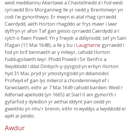
wedi meddiannu Abertawe a Chastellnedd a'i fod wedi
cyrraedd Bro Morgannwg lle yr oedd y Brenhinwyr yn
codi i'w gynorthwyo. Er mwyn ei atal rhag cyrraedd
Caerdydd, aeth Horton rhagddo ar frys mawr i lawr
dyffryn yr afon Taf gan geisio cyrraedd Caerdydd a'r
cylch o flaen Powell. Yn y frwydr a ddilynodd, sef yn Sain
Ffagan (11 Mai 1648), a lle y bu i
Laugharne
gyrraedd i
fod yn brif bennaeth ar y milwyr, cafodd Horton
fuddugoliaeth lwyr. Ffodd Powell i Sir Benfro a
llwyddodd i ddal Dinbych-y-pysgod yn erbyn Horton
hyd 31 Mai, pryd yr ymostyngodd yn ddiamodol.
Profwyd ef gan lys milwrol a chondemniwyd ef i
farwolaeth, eithr ar 7 Mai 1649 cafodd bardwn. Wedi'r
Adferiad apeliodd (yn 1665) at Siarl II am gymorth i
gyfarfod y dyledion yr aethai iddynt pan oedd yn
gweithio yn nhu'r brenin, eithr ni wyddys a lwyddodd ei
apêl ai peidio.
Awdur