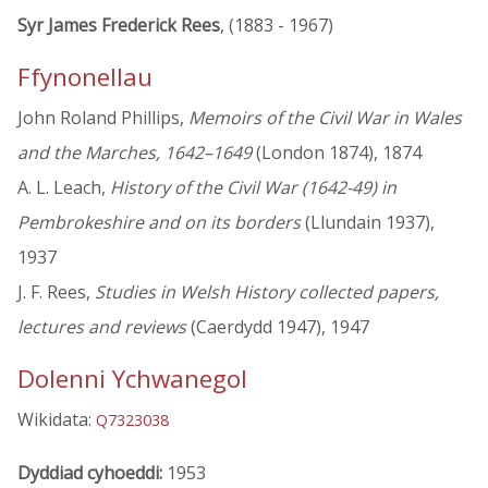
Syr James Frederick Rees
, (1883 - 1967)
Ffynonellau
John Roland Phillips,
Memoirs of the Civil War in Wales
and the Marches, 1642–1649
(London 1874), 1874
A. L. Leach,
History of the Civil War (1642-49) in
Pembrokeshire and on its borders
(Llundain 1937),
1937
J. F. Rees,
Studies in Welsh History collected papers,
lectures and reviews
(Caerdydd 1947), 1947
Dolenni Ychwanegol
Wikidata:
Q7323038
Dyddiad cyhoeddi:
1953