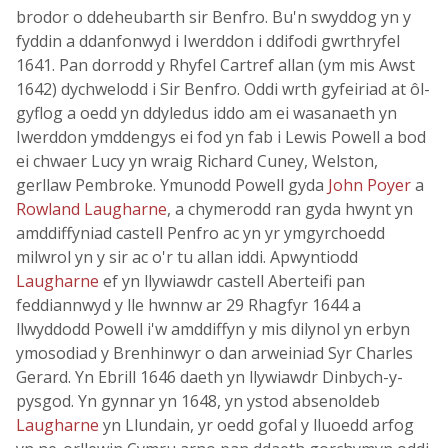
brodor o ddeheubarth sir Benfro. Bu'n swyddog yn y
fyddin a ddanfonwyd i Iwerddon i ddifodi gwrthryfel
1641. Pan dorrodd y Rhyfel Cartref allan (ym mis Awst
1642) dychwelodd i Sir Benfro. Oddi wrth gyfeiriad at ôl-
gyflog a oedd yn ddyledus iddo am ei wasanaeth yn
Iwerddon ymddengys ei fod yn fab i Lewis Powell a bod
ei chwaer Lucy yn wraig Richard Cuney, Welston,
gerllaw Pembroke. Ymunodd Powell gyda
John Poyer
a
Rowland Laugharne
, a chymerodd ran gyda hwynt yn
amddiffyniad castell Penfro ac yn yr ymgyrchoedd
milwrol yn y sir ac o'r tu allan iddi. Apwyntiodd
Laugharne
ef yn llywiawdr castell Aberteifi pan
feddiannwyd y lle hwnnw ar 29 Rhagfyr 1644 a
llwyddodd Powell i'w amddiffyn y mis dilynol yn erbyn
ymosodiad y Brenhinwyr o dan arweiniad Syr Charles
Gerard. Yn Ebrill 1646 daeth yn llywiawdr Dinbych-y-
pysgod. Yn gynnar yn 1648, yn ystod absenoldeb
Laugharne
yn Llundain, yr oedd gofal y lluoedd arfog