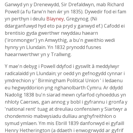
Ganwyd yn y Drenewydd, Sir Drefaldwyn, mab Richard
Powell (a fu farw'n hen ŵr yn 1835). Dywedir fod ei fam
yn perthyn i deulu
Blayney
, Gregynog. (Ni
ddarganfuwyd hyd eto pa pryd y ganwyd ef.) Cafodd ei
brentisio gyda gwerthwr nwyddau haearn
('ironmonger') yn Amwythig, a bu'n gweithio wedi
hynny yn Llundain. Yn 1832 prynodd fusnes
haearnwerthwr yn y Trallwng.
Y mae'n debyg i Powell ddyfod i gyswllt â meddylwyr
radicalaidd yn Llundain; yr oedd yn gefnogydd cynnar i
ymdrechion y ' Birmingham Political Union ' i ledaenu
eu hegwyddorion yng nghanolbarth Cymru. Ar ddydd
Nadolig 1838 bu'n siarad mewn cyfarfod cyhoeddus yn
nhloty Caersws, gan annog y bobl i gyfrannu i gronfa y
'national rent' tuag at dreuliau confensiwn y Siartwyr a
chondemnio mabwysiadu dulliau anghyfreithlon o
symud ymlaen. Ym mis Ebrill 1839 danfonwyd ei gyfaill
Henry Hetherington (a ddaeth i enwogrwydd ar gyfrif