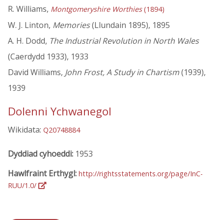
R. Williams,
Montgomeryshire Worthies
(1894)
W. J. Linton,
Memories
(Llundain 1895), 1895
A. H. Dodd,
The Industrial Revolution in North Wales
(Caerdydd 1933), 1933
David Williams,
John Frost, A Study in Chartism
(1939),
1939
Dolenni Ychwanegol
Wikidata:
Q20748884
Dyddiad cyhoeddi:
1953
Hawlfraint Erthygl:
http://rightsstatements.org/page/InC-
RUU/1.0/