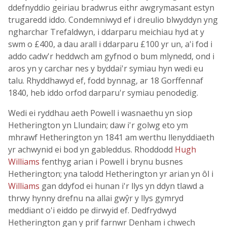
ddefnyddio geiriau bradwrus eithr awgrymasant estyn
trugaredd iddo. Condemniwyd ef i dreulio blwyddyn yng
ngharchar Trefaldwyn, i ddarparu meichiau hyd at y
swm o £400, a dau arall i ddarparu £100 yr un, a'i fod i
addo cadw'r heddwch am gyfnod o bum mlynedd, ond i
aros yn y carchar nes y byddai'r symiau hyn wedi eu
talu. Rhyddhawyd ef, fodd bynnag, ar 18 Gorffennaf
1840, heb iddo orfod darparu'r symiau penodedig.
Wedi ei ryddhau aeth Powell i wasnaethu yn siop
Hetherington yn Llundain; daw i'r golwg eto ym
mhrawf Hetherington yn 1841 am werthu llenyddiaeth
yr achwynid ei bod yn gableddus. Rhoddodd
Hugh
Williams
fenthyg arian i Powell i brynu busnes
Hetherington; yna talodd Hetherington yr arian yn ôl i
Williams
gan ddyfod ei hunan i'r llys yn ddyn tlawd a
thrwy hynny drefnu na allai gwŷr y llys gymryd
meddiant o'i eiddo pe dirwyid ef. Dedfrydwyd
Hetherington gan y prif farnwr Denham i chwech