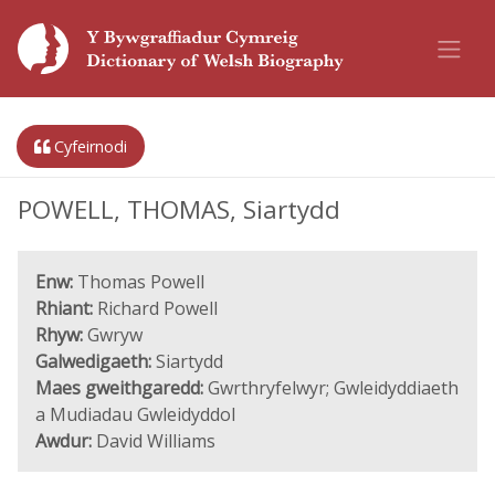
Cyfeirnodi
POWELL, THOMAS, Siartydd
Enw:
Thomas Powell
Rhiant:
Richard Powell
Rhyw:
Gwryw
Galwedigaeth:
Siartydd
Maes gweithgaredd:
Gwrthryfelwyr; Gwleidyddiaeth
a Mudiadau Gwleidyddol
Awdur:
David Williams