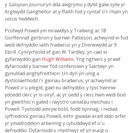
y
Salopian Journal
yn dda awgrymu y dylid galw sylw yr
Arglwydd Ganghellor at y ffaith fod y cyntaf o'r rhain yn
ustus heddwch.
Profwyd Powell ym mrawdlys y Trallwng ar 18
Gorffennaf gerbron y barnwr Patteson; achwynid ei fod
wedi defnyddio iaith fradwrus yn y Drenewydd ar 9
Ebrill. Cynrychiolid ef gan W. Yardley, yn cael ei
gyfarwyddo gan
Hugh Williams
. Yng nghwrs y prawf
dyfarnodd y barnwr fod confensiwn y Siartwyr yn
gynulliad anghyfreithlon. Un dyn yn unig a
dystiolaethodd i'r geiriau bradwrus, yr achwynid ar
Powell o'u plegid, gael eu defnyddio; y tyst hwnnw
ydoedd clerc yr is-siryf, ac yr oedd y clerc hwn wedi bod
yn gweithio'n galed i rwystro caniatáu meichiau i
Powell. Tystiodd amryw bobl, fodd bynnag, i rediad
cyffredinol geiriau Powell, eithr gwadai eraill iddo arfer
yr ymadroddion arbennig y cyhuddwyd ef o'u
defnyddio. Dyfarnodd y rheithwyr ef yn euog o