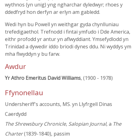
wythnos (yn unig) yng ngharchar dyledwyr; rhoes y
ddedfryd hon derfyn ar erlyn am gabledd.
Wedi hyn bu Powell yn weithgar gyda chynlluniau
trefedigaethol. Trefnodd i fintai ymfudo i Dde America,
eithr profodd yr antur yn aflwyddiant. Ymsefydlodd yn
Trinidad a dywedir iddo briodi dynes ddu. Ni wyddys ym
mha flwyddyn y bu farw.
Awdur
Yr Athro Emeritus David Williams
, (1900 - 1978)
Ffynonellau
Undersheriff's accounts, MS. yn Llyfrgell Dinas
Caerdydd
The Shrewsbury Chronicle
,
Salopian Journal
, a
The
Charter
(1839-1840), passim