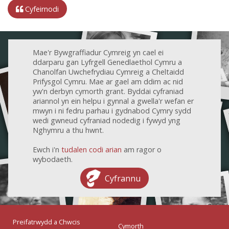
Cyfeirnodi
Mae'r Bywgraffiadur Cymreig yn cael ei
ddarparu gan Lyfrgell Genedlaethol Cymru a
Chanolfan Uwchefrydiau Cymreig a Cheltaidd
Prifysgol Cymru. Mae ar gael am ddim ac nid
yw'n derbyn cymorth grant. Byddai cyfraniad
ariannol yn ein helpu i gynnal a gwella'r wefan er
mwyn i ni fedru parhau i gydnabod Cymry sydd
wedi gwneud cyfraniad nodedig i fywyd yng
Nghymru a thu hwnt.
Ewch i'n
tudalen codi arian
am ragor o
wybodaeth.
Cyfrannu
Preifatrwydd a Chwcis
Cymorth