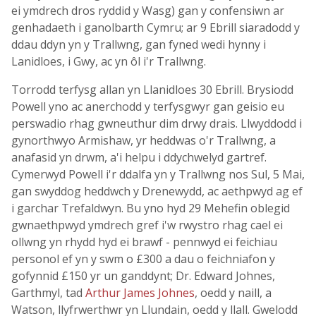
ei ymdrech dros ryddid y Wasg) gan y confensiwn ar
genhadaeth i ganolbarth Cymru; ar 9 Ebrill siaradodd y
ddau ddyn yn y Trallwng, gan fyned wedi hynny i
Lanidloes, i Gwy, ac yn ôl i'r Trallwng.
Torrodd terfysg allan yn Llanidloes 30 Ebrill. Brysiodd
Powell yno ac anerchodd y terfysgwyr gan geisio eu
perswadio rhag gwneuthur dim drwy drais. Llwyddodd i
gynorthwyo Armishaw, yr heddwas o'r Trallwng, a
anafasid yn drwm, a'i helpu i ddychwelyd gartref.
Cymerwyd Powell i'r ddalfa yn y Trallwng nos Sul, 5 Mai,
gan swyddog heddwch y Drenewydd, ac aethpwyd ag ef
i garchar Trefaldwyn. Bu yno hyd 29 Mehefin oblegid
gwnaethpwyd ymdrech gref i'w rwystro rhag cael ei
ollwng yn rhydd hyd ei brawf - pennwyd ei feichiau
personol ef yn y swm o £300 a dau o feichniafon y
gofynnid £150 yr un ganddynt; Dr. Edward Johnes,
Garthmyl, tad
Arthur James Johnes
, oedd y naill, a
Watson, llyfrwerthwr yn Llundain, oedd y llall. Gwelodd