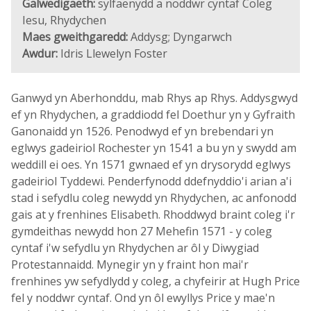
Galwedigaeth:
sylfaenydd a noddwr cyntaf Coleg
Iesu, Rhydychen
Maes gweithgaredd:
Addysg; Dyngarwch
Awdur:
Idris Llewelyn Foster
Ganwyd yn Aberhonddu, mab Rhys ap Rhys. Addysgwyd
ef yn Rhydychen, a graddiodd fel Doethur yn y Gyfraith
Ganonaidd yn 1526. Penodwyd ef yn brebendari yn
eglwys gadeiriol Rochester yn 1541 a bu yn y swydd am
weddill ei oes. Yn 1571 gwnaed ef yn drysorydd eglwys
gadeiriol Tyddewi. Penderfynodd ddefnyddio'i arian a'i
stad i sefydlu coleg newydd yn Rhydychen, ac anfonodd
gais at y frenhines Elisabeth. Rhoddwyd braint coleg i'r
gymdeithas newydd hon 27 Mehefin 1571 - y coleg
cyntaf i'w sefydlu yn Rhydychen ar ôl y Diwygiad
Protestannaidd. Mynegir yn y fraint hon mai'r
frenhines yw sefydlydd y coleg, a chyfeirir at Hugh Price
fel y noddwr cyntaf. Ond yn ôl ewyllys Price y mae'n