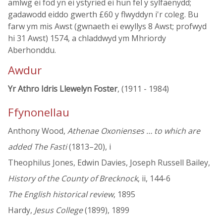
amlwg ei fod yn ei ystyried ei hun fel y sylfaenydd;
gadawodd eiddo gwerth £60 y flwyddyn i'r coleg. Bu
farw ym mis Awst (gwnaeth ei ewyllys 8 Awst; profwyd
hi 31 Awst) 1574, a chladdwyd ym Mhriordy
Aberhonddu.
Awdur
Yr Athro Idris Llewelyn Foster
, (1911 - 1984)
Ffynonellau
Anthony Wood,
Athenae Oxonienses … to which are
added The Fasti
(1813–20), i
Theophilus Jones, Edwin Davies, Joseph Russell Bailey,
History of the County of Brecknock
, ii, 144-6
The English historical review
, 1895
Hardy,
Jesus College
(1899), 1899