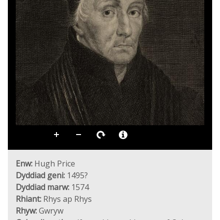
Enw:
Hugh Price
Dyddiad geni:
1495?
Dyddiad marw:
1574
Rhiant:
Rhys ap Rhys
Rhyw:
Gwryw