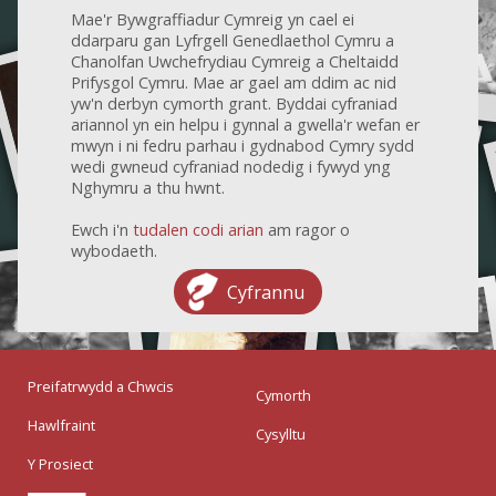
Mae'r Bywgraffiadur Cymreig yn cael ei
ddarparu gan Lyfrgell Genedlaethol Cymru a
Chanolfan Uwchefrydiau Cymreig a Cheltaidd
Prifysgol Cymru. Mae ar gael am ddim ac nid
yw'n derbyn cymorth grant. Byddai cyfraniad
ariannol yn ein helpu i gynnal a gwella'r wefan er
mwyn i ni fedru parhau i gydnabod Cymry sydd
wedi gwneud cyfraniad nodedig i fywyd yng
Nghymru a thu hwnt.
Ewch i'n
tudalen codi arian
am ragor o
wybodaeth.
Cyfrannu
Preifatrwydd a Chwcis
Cymorth
Hawlfraint
Cysylltu
Y Prosiect