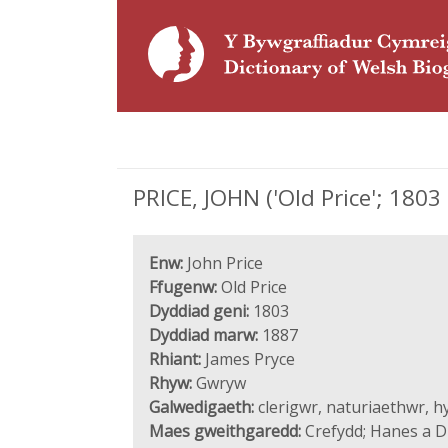
PRICE, JOHN ('Old Price'; 1803
Enw:
John Price
Ffugenw:
Old Price
Dyddiad geni:
1803
Dyddiad marw:
1887
Rhiant:
James Pryce
Rhyw:
Gwryw
Galwedigaeth:
clerigwr, naturiaethwr, h
Maes gweithgaredd:
Crefydd; Hanes a D