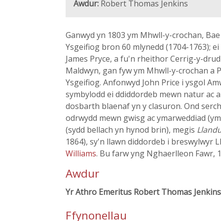
Awdur:
Robert Thomas Jenkins
Ganwyd yn 1803 ym Mhwll-y-crochan, Bae Col
Ysgeifiog bron 60 mlynedd (1704-1763); ei
James Pryce, a fu'n rheithor Cerrig-y-dru
Maldwyn, gan fyw ym Mhwll-y-crochan a Phl
Ysgeifiog. Anfonwyd John Price i ysgol Amw
symbylodd ei ddiddordeb mewn natur ac a 
dosbarth blaenaf yn y clasuron. Ond serc
odrwydd mewn gwisg ac ymarweddiad (ymfal
(sydd bellach yn hynod brin), megis
Llandu
1864), sy'n llawn diddordeb i breswylwyr L
Williams
. Bu farw yng Nghaerlleon Fawr, 1
Awdur
Yr Athro Emeritus Robert Thomas Jenkins
Ffynonellau