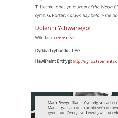
T. Llechid Jones yn
Journal of the Welsh Bi
cymh. G. Porter,
Colwyn Bay before the h
Dolenni Ychwanegol
Wikidata:
Q28361357
Dyddiad cyhoeddi:
1953
Hawlfraint Erthygl:
http://rightsstatements.
Mae'r Bywgraffiadur Cymreig yn cael ei 
Mae ar gael am ddim ac nid yw'n derbyn c
gydnabod Cymry sydd wedi gwneud cyfr