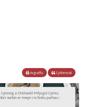
Argraffu
Cyfeirnodi
 Cymreig a Cheltaidd Prifysgol Cymru.
la'r wefan er mwyn i ni fedru parhau i