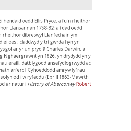
 hendaid oedd Ellis Pryce, a fu'n rheithor
ithor Llansannan 1758-82; a'i dad oedd
n rheithor dibreswyl Llanfechain ym
 ei oes'; claddwyd y tri gwrda hyn yn
 ysgol ar yr un pryd â Charles Darwin, a
ng Nghaergrawnt yn 1826, yn drydydd yn y
nau eraill, datblygodd ansefydlogrwydd ac
 math arferol. Cyhoeddodd amryw lyfrau
isolyn od i'w ryfeddu (Ebrill 1863-Mawrth
od ar natur i
History of Aberconwy
Robert