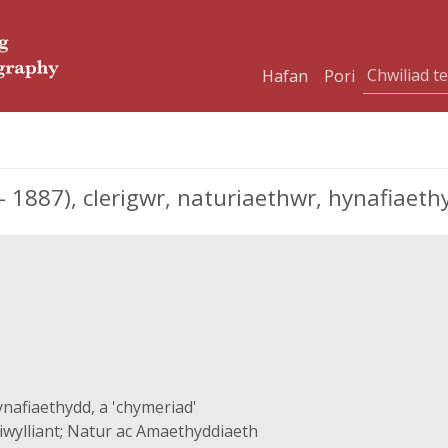
Hafan
Pori
 - 1887), clerigwr, naturiaethwr, hynafiaeth
ynafiaethydd, a 'chymeriad'
iwylliant; Natur ac Amaethyddiaeth