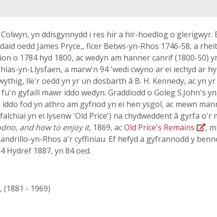
wyn, yn ddisgynnydd i res hir a hir-hoedlog o glerigwyr. Ei
 daid oedd James Pryce,, ficer Betws-yn-Rhos 1746-58, a rhe
dion o 1784 hyd 1800, ac wedyn am hanner canrif (1800-50) y
as-yn-Llysfaen, a marw'n 94 'wedi cwyno ar ei iechyd ar hyd
ythig, lle'r oedd yn yr un dosbarth â B. H. Kennedy, ac yn yr
fu'n gyfaill mawr iddo wedyn. Graddiodd o Goleg S.John's y
h iddo fod yn athro am gyfnod yn ei hen ysgol, ac mewn man
chïai yn ei lysenw 'Old Price') na chydweddent â gyrfa o'r
dno, and how to enjoy it
, 1869, ac
Old Price's Remains
, m
landrillo-yn-Rhos a'r cyffiniau. Ef hefyd a gyfrannodd y benn
4 Hydref 1887, yn 84 oed.
, (1881 - 1969)