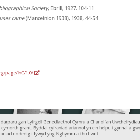
bliographical Society
, Ebrill, 1927. 104-11
ouses came
(Manceinion 1938), 1938, 44-54
org/page/InC/1.0/
ddarparu gan Lyfrgell Genedlaethol Cymru a Chanolfan Uwchefrydiau
ymorth grant. Byddai cyfraniad ariannol yn ein helpu i gynnal a gwel
aniad nodedig i fywyd yng Nghymru a thu hwnt.