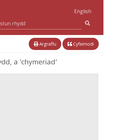
English
Argraffu
Cyfeirnodi
ydd, a 'chymeriad'