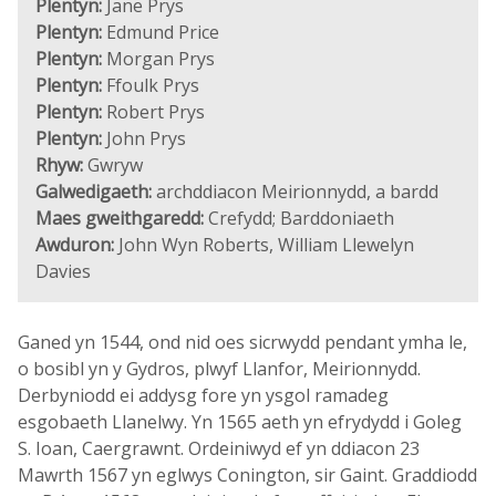
Plentyn:
Jane Prys
Plentyn:
Edmund Price
Plentyn:
Morgan Prys
Plentyn:
Ffoulk Prys
Plentyn:
Robert Prys
Plentyn:
John Prys
Rhyw:
Gwryw
Galwedigaeth:
archddiacon Meirionnydd, a bardd
Maes gweithgaredd:
Crefydd; Barddoniaeth
Awduron:
John Wyn Roberts, William Llewelyn
Davies
Ganed yn 1544, ond nid oes sicrwydd pendant ymha le,
o bosibl yn y Gydros, plwyf Llanfor, Meirionnydd.
Derbyniodd ei addysg fore yn ysgol ramadeg
esgobaeth Llanelwy. Yn 1565 aeth yn efrydydd i Goleg
S. Ioan, Caergrawnt. Ordeiniwyd ef yn ddiacon 23
Mawrth 1567 yn eglwys Conington, sir Gaint. Graddiodd