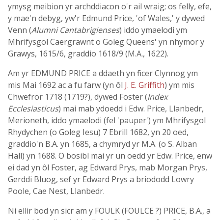
ymysg meibion yr archddiacon o'r ail wraig; os felly, efe,
y mae'n debyg, yw'r Edmund Price, 'of Wales,' y dywed
Venn (
Alumni Cantabrigienses
) iddo ymaelodi ym
Mhrifysgol Caergrawnt o Goleg Queens' yn nhymor y
Grawys, 1615/6, graddio 1618/9 (M.A., 1622).
Am yr EDMUND PRICE a ddaeth yn ficer Clynnog ym
mis Mai 1692 ac a fu farw (yn ôl
J. E. Griffith
) ym mis
Chwefror 1718 (1719?), dywed Foster (
Index
Ecclesiasticus
) mai mab ydoedd i Edw. Price, Llanbedr,
Merioneth, iddo ymaelodi (fel 'pauper') ym Mhrifysgol
Rhydychen (o Goleg Iesu) 7 Ebrill 1682, yn 20 oed,
graddio'n B.A. yn 1685, a chymryd yr M.A. (o S. Alban
Hall) yn 1688. O bosibl mai yr un oedd yr Edw. Price, enw
ei dad yn ôl Foster, ag Edward Prys, mab Morgan Prys,
Gerddi Bluog, sef yr Edward Prys a briododd Lowry
Poole, Cae Nest, Llanbedr.
Ni ellir bod yn sicr am y FOULK (FOULCE ?) PRICE, B.A., a