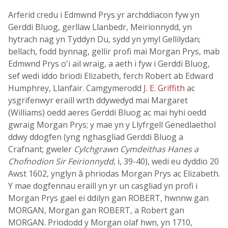
Arferid credu i Edmwnd Prys yr archddiacon fyw yn
Gerddi Bluog, gerllaw Llanbedr, Meirionnydd, yn
hytrach nag yn Tyddyn Du, sydd yn ymyl Gellilydan;
bellach, fodd bynnag, gellir profi mai Morgan Prys, mab
Edmwnd Prys o'i ail wraig, a aeth i fyw i Gerddi Bluog,
sef wedi iddo briodi Elizabeth, ferch Robert ab Edward
Humphrey, Llanfair. Camgymerodd
J. E. Griffith
ac
ysgrifenwyr eraill wrth ddywedyd mai Margaret
(Williams) oedd aeres Gerddi Bluog ac mai hyhi oedd
gwraig Morgan Prys; y mae yn y Llyfrgell Genedlaethol
ddwy ddogfen (yng nghasgliad Gerddi Bluog a
Crafnant; gweler
Cylchgrawn Cymdeithas Hanes a
Chofnodion Sir Feirionnydd
, i, 39-40), wedi eu dyddio 20
Awst 1602, ynglyn â phriodas Morgan Prys ac Elizabeth.
Y mae dogfennau eraill yn yr un casgliad yn profi i
Morgan Prys gael ei ddilyn gan ROBERT, hwnnw gan
MORGAN, Morgan gan ROBERT, a Robert gan
MORGAN. Priododd y Morgan olaf hwn, yn 1710,