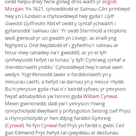
oedd helpu drwy fwrw golwg dros waith yr
esgob
Morgan
. Yn 1621, cyhoeddodd ei
Salmau Cân
; printiwyd
hwy yn Llundain a chyhoeddwyd hwy gyda'r
Llyfr
Gweddi Gyffredin
. Nid ef oedd y cyntaf ychwaith i
gyfansoddi 'salmau cân.' Yr oedd Sternhold a Hopkins
wedi gwneud yr un gwaith yn Lloegr, ac eraill yng
Nghymru. Ond llwyddodd ef i gyfieithu'r salmau ar
fesur mwy canadwy na'r gweddill, ac yn ei lyfr
cynhwysodd hefyd rai tonau: 'y llyfr Cymraeg cyntaf a
cherddoriaeth ynddo.' Cyhoeddwyd hwy'n amal iawn
wedyn. Ysgrifennodd lawer o farddoniaeth yn y
mesurau caeth, a hefyd rai darnau yn y mesur rhydd.
Bu'n ymryson gyda rhai o'r beirdd cyfoes; yr ymryson
fwyaf adnabyddus yw honno gyda
William Cynwal
.
Mewn gwirionedd, dadl yw'r ymryson rhwng
cynrychiolydd diwylliant y prifysgolion Seisnig (sef Prys)
a chynrychiolydd yr hen ddysg farddol Gymreig
(
Cynwal
). Ni fyn
Cynwal
fod Prys yn fardd o gwbl. Ceir
gan Edmwnd Prys hefyd rai cywyddau ar destunau