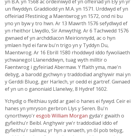
yn B.A. yn 1568 ac ordeiniwyd ef yn offeiriad yn Ely yn yr
un flwyddyn. Graddiodd yn M.A. yn 1571. Urddwyd ef yn
offeiriad Ffestiniog a Maentwrog yn 1572, ond ni bu
yno yn byw y tro hwn. Ar 13 Mawrth 1576 sefydlwyd ef
yn rheithor Llwydlo, Sir Amwythig. Ar 6 Tachwedd 1576
gwnaed ef yn archddiacon Meirionnydd, ac o hyn
ymlaen hyd ei farw bu'n trigo yn y Tyddyn Du,
Maentwrog. Ar 16 Ebrill 1580 rhoddwyd iddo fywoliaeth
ychwanegol Llanenddwyn, tuag wyth milltir o
Faentwrog i gyfeiriad Abermaw. Y ffaith yma, mae'n
debyg, a barodd gychwyn y traddodiad anghywir mai yn
y Gerddi Bluog, ger Harlech, yr oedd ei gartref. Gwnaed
ef yn un o ganoniaid Llanelwy, 8 Hydref 1602.
Ychydig o ffeithiau sydd ar gael o hanes ei fywyd. Ceir ei
hanes yn ymryson gerbron Llys y Seren. Bu'n
cynorthwyo'r
esgob William Morgan
gyda'r gwaith o
gyfieithu'r Beibl. Anghywir yw'r traddodiad iddo ef
gyfieithu'r salmau; yr hyn a wnaeth, yn ôl pob tebyg,