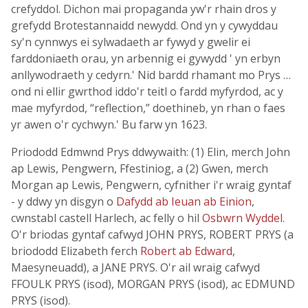
crefyddol. Dichon mai propaganda yw'r rhain dros y
grefydd Brotestannaidd newydd. Ond yn y cywyddau
sy'n cynnwys ei sylwadaeth ar fywyd y gwelir ei
farddoniaeth orau, yn arbennig ei gywydd ' yn erbyn
anllywodraeth y cedyrn.' Nid bardd rhamant mo Prys …
ond ni ellir gwrthod iddo'r teitl o fardd myfyrdod, ac y
mae myfyrdod, “reflection,” doethineb, yn rhan o faes
yr awen o'r cychwyn.' Bu farw yn 1623.
Priododd Edmwnd Prys ddwywaith: (1) Elin, merch John
ap Lewis, Pengwern, Ffestiniog, a (2) Gwen, merch
Morgan ap Lewis, Pengwern, cyfnither i'r wraig gyntaf
- y ddwy yn disgyn o
Dafydd ab Ieuan ab Einion
,
cwnstabl castell Harlech, ac felly o hil
Osbwrn Wyddel
.
O'r briodas gyntaf cafwyd JOHN PRYS, ROBERT PRYS (a
briododd Elizabeth ferch
Robert ab Edward
,
Maesyneuadd), a JANE PRYS. O'r ail wraig cafwyd
FFOULK PRYS (isod), MORGAN PRYS (isod), ac EDMUND
PRYS (isod).