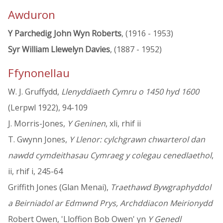
Awduron
Y Parchedig John Wyn Roberts
, (1916 - 1953)
Syr William Llewelyn Davies
, (1887 - 1952)
Ffynonellau
W. J. Gruffydd,
Llenyddiaeth Cymru o 1450 hyd 1600
(Lerpwl 1922), 94-109
J. Morris-Jones,
Y Geninen
, xli, rhif ii
T. Gwynn Jones,
Y Llenor: cylchgrawn chwarterol dan
nawdd cymdeithasau Cymraeg y colegau cenedlaethol
,
ii, rhif i, 245-64
Griffith Jones (Glan Menai),
Traethawd Bywgraphyddol
a Beirniadol ar Edmwnd Prys, Archddiacon Meirionydd
Robert Owen, 'Lloffion Bob Owen' yn
Y Genedl