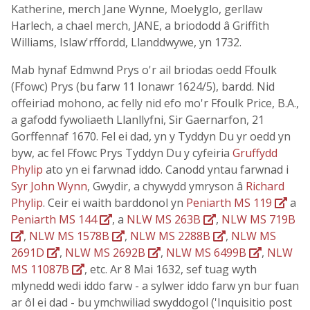
Katherine, merch Jane Wynne, Moelyglo, gerllaw
Harlech, a chael merch, JANE, a briododd â Griffith
Williams, Islaw'rffordd, Llanddwywe, yn 1732.
Mab hynaf Edmwnd Prys o'r ail briodas oedd Ffoulk
(Ffowc) Prys (bu farw 11 Ionawr 1624/5), bardd. Nid
offeiriad mohono, ac felly nid efo mo'r Ffoulk Price, B.A.,
a gafodd fywoliaeth Llanllyfni, Sir Gaernarfon, 21
Gorffennaf 1670. Fel ei dad, yn y Tyddyn Du yr oedd yn
byw, ac fel Ffowc Prys Tyddyn Du y cyfeiria
Gruffydd
Phylip
ato yn ei farwnad iddo. Canodd yntau farwnad i
Syr John Wynn
, Gwydir, a chywydd ymryson â
Richard
Phylip
. Ceir ei waith barddonol yn
Peniarth MS 119
a
Peniarth MS 144
, a
NLW MS 263B
,
NLW MS 719B
,
NLW MS 1578B
,
NLW MS 2288B
,
NLW MS
2691D
,
NLW MS 2692B
,
NLW MS 6499B
,
NLW
MS 11087B
, etc. Ar 8 Mai 1632, sef tuag wyth
mlynedd wedi iddo farw - a sylwer iddo farw yn bur fuan
ar ôl ei dad - bu ymchwiliad swyddogol ('Inquisitio post