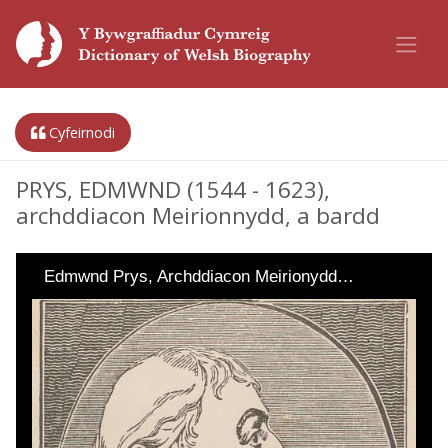
Cyfeirnodi
PRYS, EDMWND (1544 - 1623),
archddiacon Meirionnydd, a bardd
Edmwnd Prys, Archddiacon Meirionydd…