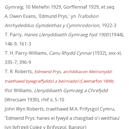
Gymreig
, 10 Mehefin 1929, Gorffennaf 1929, et seq.
A. Owen Evans, 'Edmund Prys,' yn
Trafodion
Anrhydeddus Gymdeithas y Cymmrodorion
, 1922-3
T. Parry,
Hanes Llenyddiaeth Gymraeg hyd 1900
(1944),
146-9, 161-3
T. H. Parry-Williams,
Canu Rhydd Cynnar
(1932), xxx-xl,
335-7, 396-9
T. R. Roberts,
Edmwnd Prys, archddiacon Meirionydd:
traethawd bywgraffyddol a beirniadol
(Caernarfon 1899)
Ifor Williams,
Llenyddiaeth Gymraeg a Chrefydd
(Wrecsam 1930), rhif ii, 5-10
John Wyn Roberts, traethawd M.A. Prifysgol Cymru,
'Edmwnd Prys: hanes ei fywyd a chasgliad o'i weithiau'
(yn llyfrgell Coleg y Brifysgol, Bangor)