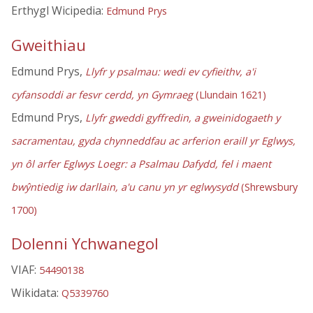
Erthygl Wicipedia:
Edmund Prys
Gweithiau
Edmund Prys,
Llyfr y psalmau: wedi ev cyfieithv, a'i
cyfansoddi ar fesvr cerdd, yn Gymraeg
(Llundain 1621)
Edmund Prys,
Llyfr gweddi gyffredin, a gweinidogaeth y
sacramentau, gyda chynneddfau ac arferion eraill yr Eglwys,
yn ôl arfer Eglwys Loegr: a Psalmau Dafydd, fel i maent
bwŷntiedig iw darllain, a'u canu yn yr eglwysydd
(Shrewsbury
1700)
Dolenni Ychwanegol
VIAF:
54490138
Wikidata:
Q5339760