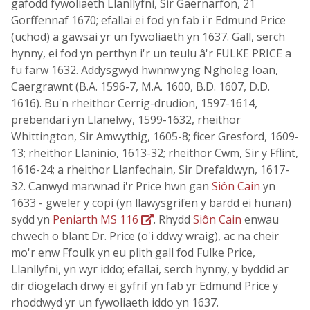
gafodd fywoliaeth Llanllyfni, Sir Gaernarfon, 21
Gorffennaf 1670; efallai ei fod yn fab i'r Edmund Price
(uchod) a gawsai yr un fywoliaeth yn 1637. Gall, serch
hynny, ei fod yn perthyn i'r un teulu â'r FULKE PRICE a
fu farw 1632. Addysgwyd hwnnw yng Ngholeg Ioan,
Caergrawnt (B.A. 1596-7, M.A. 1600, B.D. 1607, D.D.
1616). Bu'n rheithor Cerrig-drudion, 1597-1614,
prebendari yn Llanelwy, 1599-1632, rheithor
Whittington, Sir Amwythig, 1605-8; ficer Gresford, 1609-
13; rheithor Llaninio, 1613-32; rheithor Cwm, Sir y Fflint,
1616-24; a rheithor Llanfechain, Sir Drefaldwyn, 1617-
32. Canwyd marwnad i'r Price hwn gan
Siôn Cain
yn
1633 - gweler y copi (yn llawysgrifen y bardd ei hunan)
sydd yn
Peniarth MS 116
. Rhydd
Siôn Cain
enwau
chwech o blant Dr. Price (o'i ddwy wraig), ac na cheir
mo'r enw Ffoulk yn eu plith gall fod Fulke Price,
Llanllyfni, yn wyr iddo; efallai, serch hynny, y byddid ar
dir diogelach drwy ei gyfrif yn fab yr Edmund Price y
rhoddwyd yr un fywoliaeth iddo yn 1637.