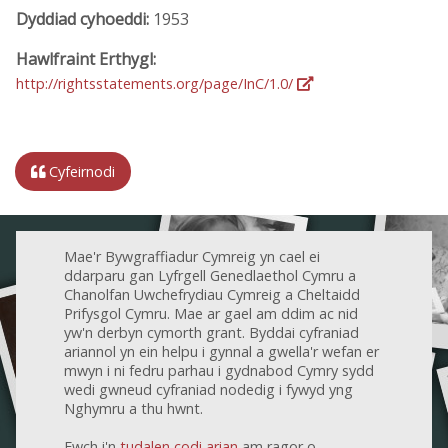
Dyddiad cyhoeddi:
1953
Hawlfraint Erthygl:
http://rightsstatements.org/page/InC/1.0/
Cyfeirnodi
Mae'r Bywgraffiadur Cymreig yn cael ei
ddarparu gan Lyfrgell Genedlaethol Cymru a
Chanolfan Uwchefrydiau Cymreig a Cheltaidd
Prifysgol Cymru. Mae ar gael am ddim ac nid
yw'n derbyn cymorth grant. Byddai cyfraniad
ariannol yn ein helpu i gynnal a gwella'r wefan er
mwyn i ni fedru parhau i gydnabod Cymry sydd
wedi gwneud cyfraniad nodedig i fywyd yng
Nghymru a thu hwnt.
Ewch i'n
tudalen codi arian
am ragor o