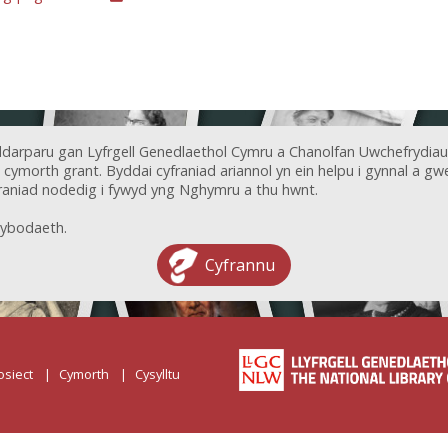
ddarparu gan Lyfrgell Genedlaethol Cymru a Chanolfan Uwchefrydiau
ymorth grant. Byddai cyfraniad ariannol yn ein helpu i gynnal a gwel
aniad nodedig i fywyd yng Nghymru a thu hwnt.
ybodaeth.
Cyfrannu
osiect
Cymorth
Cysylltu