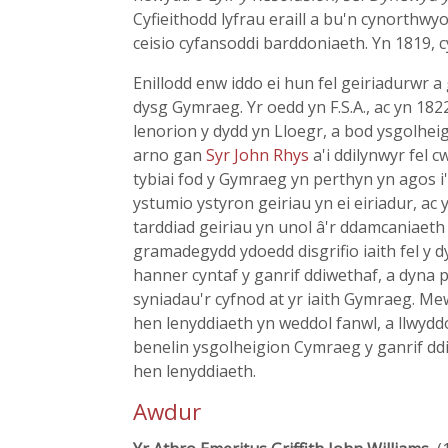
Cyfieithodd lyfrau eraill a bu'n cynorthw
ceisio cyfansoddi barddoniaeth. Yn 1819, 
Enillodd enw iddo ei hun fel geiriadurwr 
dysg Gymraeg. Yr oedd yn F.S.A., ac yn 182
lenorion y dydd yn Lloegr, a bod ysgolheig
arno gan
Syr John Rhys
a'i ddilynwyr fel 
tybiai fod y Gymraeg yn perthyn yn agos i'r
ystumio ystyron geiriau yn ei eiriadur, a
tarddiad geiriau yn unol â'r ddamcaniaeth
gramadegydd ydoedd disgrifio iaith fel y 
hanner cyntaf y ganrif ddiwethaf, a dyna
syniadau'r cyfnod at yr iaith Gymraeg. Me
hen lenyddiaeth yn weddol fanwl, a llwyddo
benelin ysgolheigion Cymraeg y ganrif ddiw
hen lenyddiaeth.
Awdur