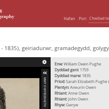
Hafan
Pori
 1835), geiriadurwr, gramadegydd, golygy
Enw:
William Owen Pughe
Dyddiad geni:
1759
Dyddiad marw:
1835
MWY O WYBODAETH
Priod:
Sarah Elizabeth Pughe 
Plentyn:
Aneurin Owen
Rhiant:
Anne Owen
Rhiant:
John Owen
Rhyw:
Gwryw