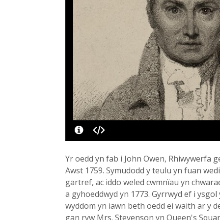
Yr oedd yn fab i John Owen, Rhiwywerfa g
Awst 1759. Symudodd y teulu yn fuan wedi 
gartref, ac iddo weled cwmnïau yn chwara
a gyhoeddwyd yn 1773. Gyrrwyd ef i ysgol 
wyddom yn iawn beth oedd ei waith ar y d
gan ryw Mrs. Stevenson yn Queen's Square.