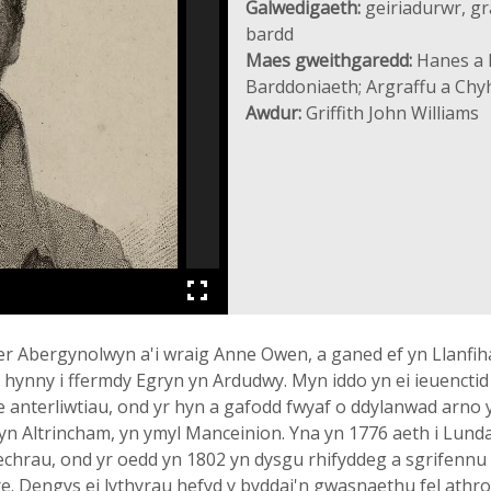
Galwedigaeth:
geiriadurwr, gr
bardd
Maes gweithgaredd:
Hanes a D
Barddoniaeth; Argraffu a Chyh
Awdur:
Griffith John Williams
er Abergynolwyn a'i wraig Anne Owen, a ganed ef yn Llanfih
hynny i ffermdy Egryn yn Ardudwy. Myn iddo yn ei ieuenctid
e anterliwtiau, ond yr hyn a gafodd fwyaf o ddylanwad arno
yn Altrincham, yn ymyl Manceinion. Yna yn 1776 aeth i Lund
echrau, ond yr oedd yn 1802 yn dysgu rhifyddeg a sgrifennu
 Dengys ei lythyrau hefyd y byddai'n gwasnaethu fel athro 