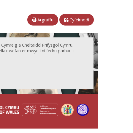
Argraffu
Cyfeirnodi
 Cymreig a Cheltaidd Prifysgol Cymru.
la'r wefan er mwyn i ni fedru parhau i