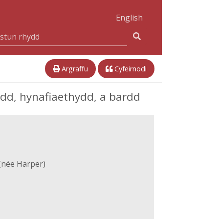
English
Argraffu
Cyfeirnodi
dd, hynafiaethydd, a bardd
(née Harper)