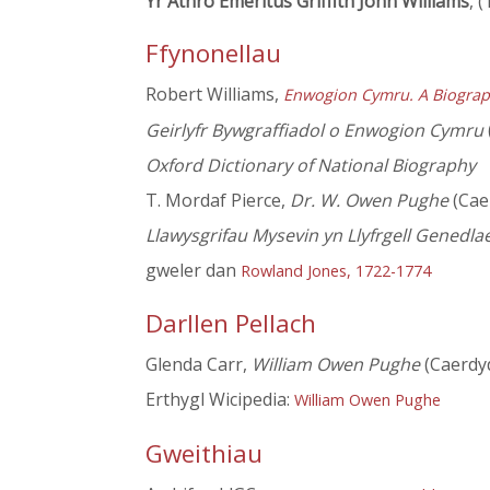
Yr Athro Emeritus Griffith John Williams
, 
Ffynonellau
Robert Williams,
Enwogion Cymru. A Biograp
Geirlyfr Bywgraffiadol o Enwogion Cymru
Oxford Dictionary of National Biography
T. Mordaf Pierce,
Dr. W. Owen Pughe
(Cae
Llawysgrifau Mysevin yn Llyfrgell Genedl
gweler dan
Rowland Jones, 1722-1774
Darllen Pellach
Glenda Carr,
William Owen Pughe
(Caerdy
Erthygl Wicipedia:
William Owen Pughe
Gweithiau