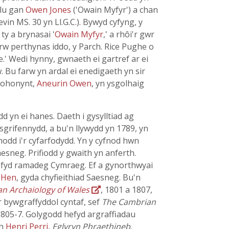
dalu gan
Owen Jones
('Owain Myfyr') a chan
n MS. 30 yn Ll.G.C.). Bywyd cyfyng, y
ty a brynasai '
Owain Myfyr
,' a rhôi'r gwr
rw perthynas iddo, y Parch. Rice Pughe o
.' Wedi hynny, gwnaeth ei gartref ar ei
 Bu farw yn ardal ei enedigaeth yn sir
n ohonynt,
Aneurin Owen
, yn ysgolhaig
d yn ei hanes. Daeth i gysylltiad ag
ysgrifennydd, a bu'n llywydd yn 1789, yn
ahodd i'r cyfarfodydd. Yn y cyfnod hwn
esneg. Prifiodd y gwaith yn anferth.
hefyd ramadeg Cymraeg. Ef a gynorthwyai
 Hen
, gyda chyfieithiad Saesneg. Bu'n
an Archaiology of Wales
, 1801 a 1807,
ur bywgraffyddol cyntaf, sef
The Cambrian
1805-7. Golygodd hefyd argraffiadau
th
Henri Perri
,
Eglvryn Phraethineb
.