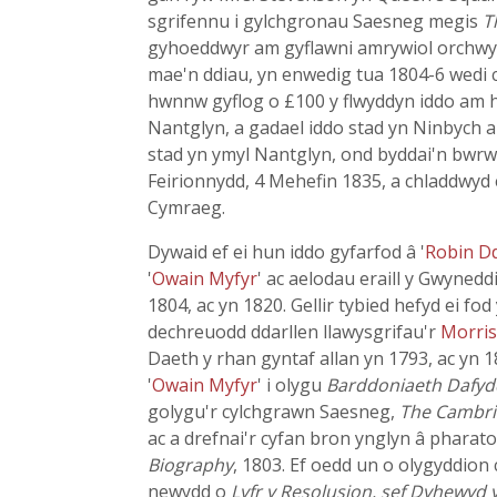
sgrifennu i gylchgronau Saesneg megis
T
gyhoeddwyr am gyflawni amrywiol orchwylio
mae'n ddiau, yn enwedig tua 1804-6 wedi ca
hwnnw gyflog o £100 y flwyddyn iddo am hy
Nantglyn, a gadael iddo stad yn Ninbych a
stad yn ymyl Nantglyn, ond byddai'n bwrw 
Feirionnydd, 4 Mehefin 1835, a chladdwyd 
Cymraeg.
Dywaid ef ei hun iddo gyfarfod â '
Robin D
'
Owain Myfyr
' ac aelodau eraill y Gwynedd
1804, ac yn 1820. Gellir tybied hefyd ei fo
dechreuodd ddarllen llawysgrifau'r
Morris
Daeth y rhan gyntaf allan yn 1793, ac yn
'
Owain Myfyr
' i olygu
Barddoniaeth Dafyd
golygu'r cylchgrawn Saesneg,
The Cambri
ac a drefnai'r cyfan bron ynglyn â pharato
Biography
, 1803. Ef oedd un o olygyddio
newydd o
Lyfr y Resolusion, sef Dyhewyd y