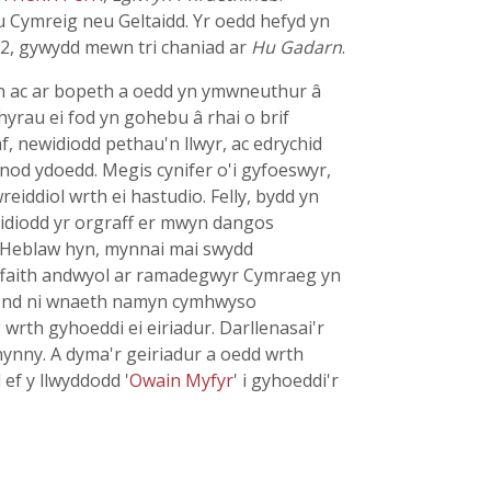
u Cymreig neu Geltaidd. Yr oedd hefyd yn
22, gywydd mewn tri chaniad ar
Hu Gadarn
.
ith ac ar bopeth a oedd yn ymwneuthur â
hyrau ei fod yn gohebu â rhai o brif
f, newidiodd pethau'n llwyr, ac edrychid
fnod ydoedd. Megis cynifer o'i gyfoeswyr,
reiddiol wrth ei hastudio. Felly, bydd yn
ewidiodd yr orgraff er mwyn dangos
f. Heblaw hyn, mynnai mai swydd
 effaith andwyol ar ramadegwyr Cymraeg yn
. Ond ni wnaeth namyn cymhwyso
rth gyhoeddi ei eiriadur. Darllenasai'r
 hynny. A dyma'r geiriadur a oedd wrth
ef y llwyddodd '
Owain Myfyr
' i gyhoeddi'r