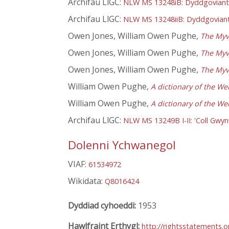
Archifau LlGC:
NLW MS 13248iB: Dyddgoviant 
Archifau LlGC:
NLW MS 13248iiB: Dyddgoviant
Owen Jones, William Owen Pughe,
The Myv
Owen Jones, William Owen Pughe,
The Myv
Owen Jones, William Owen Pughe,
The Myv
William Owen Pughe,
A dictionary of the We
William Owen Pughe,
A dictionary of the We
Archifau LlGC:
NLW MS 13249B I-II: 'Coll Gwyn
Dolenni Ychwanegol
VIAF:
61534972
Wikidata:
Q8016424
Dyddiad cyhoeddi:
1953
Hawlfraint Erthygl:
http://rightsstatements.