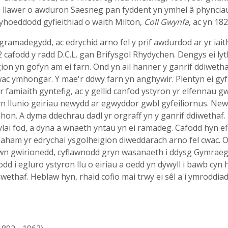
yo llawer o awduron Saesneg pan fyddent yn ymhel â phyncia
cyhoeddodd gyfieithiad o waith Milton,
Coll Gwynfa
, ac yn 18
a gramadegydd, ac edrychid arno fel y prif awdurdod ar yr ia
2 cafodd y radd D.C.L. gan Brifysgol Rhydychen. Dengys ei lyt
ion yn gofyn am ei farn. Ond yn ail hanner y ganrif ddiwetha
cwac ymhongar. Y mae'r ddwy farn yn anghywir. Plentyn ei gy
 famiaith gyntefig, ac y gellid canfod ystyron yr elfennau gw
c yn llunio geiriau newydd ar egwyddor gwbl gyfeiliornus. N
 hon. A dyma ddechrau dadl yr orgraff yn y ganrif ddiwetha
dylai fod, a dyna a wnaeth yntau yn ei ramadeg. Cafodd hyn
 paham yr edrychai ysgolheigion diweddarach arno fel cwac
wn gwirionedd, cyflawnodd gryn wasanaeth i ddysg Gymraeg w
dd i egluro ystyron llu o eiriau a oedd yn dywyll i bawb cyn
ethaf. Heblaw hyn, rhaid cofio mai trwy ei sêl a'i ymroddiad 