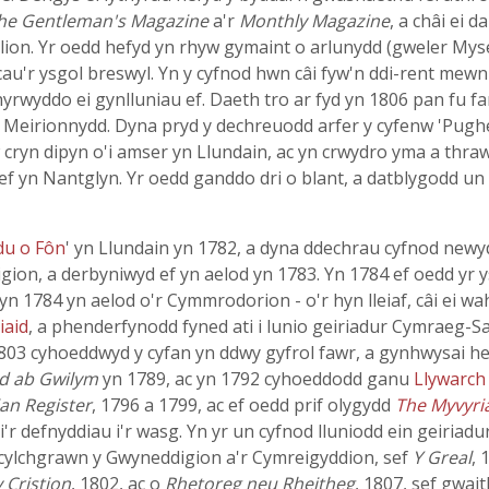
he Gentleman's Magazine
a'r
Monthly Magazine
, a châi ei 
n. Yr oedd hefyd yn rhyw gymaint o arlunydd (gweler Mysevi
u'r ysgol breswyl. Yn y cyfnod hwn câi fyw'n ddi-rent mewn 
rwyddo ei gynlluniau ef. Daeth tro ar fyd yn 1806 pan fu fa
 Meirionnydd. Dyna pryd y dechreuodd arfer y cyfenw 'Pughe
cryn dipyn o'i amser yn Llundain, ac yn crwydro yma a thraw.
ef yn Nantglyn. Yr oedd ganddo dri o blant, a datblygodd u
du o Fôn
' yn Llundain yn 1782, a dyna ddechrau cyfnod newyd
igion, a derbyniwyd ef yn aelod yn 1783. Yn 1784 ef oedd yr 
d yn 1784 yn aelod o'r Cymmrodorion - o'r hyn lleiaf, câi ei w
iaid
, a phenderfynodd fyned ati i lunio geiriadur Cymraeg-Sa
 1803 cyhoeddwyd y cyfan yn ddwy gyfrol fawr, a gynhwysai 
d ab Gwilym
yn 1789, ac yn 1792 cyhoeddodd ganu
Llywarch
an Register
, 1796 a 1799, ac ef oedd prif olygydd
The Myvyri
i'r defnyddiau i'r wasg. Yn yr un cyfnod lluniodd ein geiriad
n cylchgrawn y Gwyneddigion a'r Cymreigyddion, sef
Y Greal
, 
 Cristion
, 1802, ac o
Rhetoreg neu Rheitheg
, 1807, sef gwai