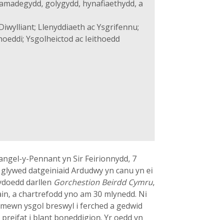
amadegydd, golygydd, hynafiaethydd, a
iwylliant; Llenyddiaeth ac Ysgrifennu;
oeddi; Ysgolheictod ac Ieithoedd
angel-y-Pennant yn Sir Feirionnydd, 7
 glywed datgeiniaid Ardudwy yn canu yn ei
 ydoedd darllen
Gorchestion Beirdd Cymru
,
ain, a chartrefodd yno am 30 mlynedd. Ni
 mewn ysgol breswyl i ferched a gedwid
preifat i blant boneddigion. Yr oedd yn