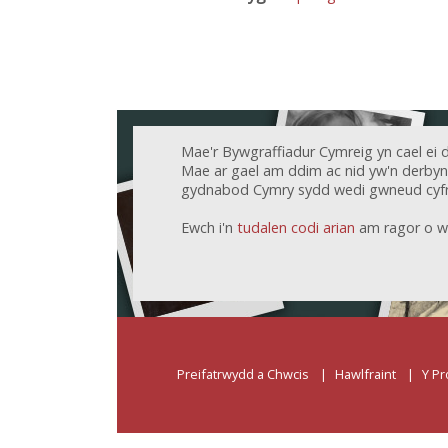
Mae'r Bywgraffiadur Cymreig yn cael ei 
Mae ar gael am ddim ac nid yw'n derbyn c
gydnabod Cymry sydd wedi gwneud cyfr
Ewch i'n
tudalen codi arian
am ragor o w
Preifatrwydd a Chwcis
Hawlfraint
Y Pr