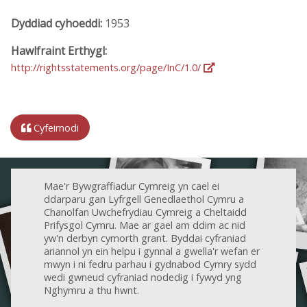
Dyddiad cyhoeddi:
1953
Hawlfraint Erthygl:
http://rightsstatements.org/page/InC/1.0/
Cyfeirnodi
Mae'r Bywgraffiadur Cymreig yn cael ei
ddarparu gan Lyfrgell Genedlaethol Cymru a
Chanolfan Uwchefrydiau Cymreig a Cheltaidd
Prifysgol Cymru. Mae ar gael am ddim ac nid
yw'n derbyn cymorth grant. Byddai cyfraniad
ariannol yn ein helpu i gynnal a gwella'r wefan er
mwyn i ni fedru parhau i gydnabod Cymry sydd
wedi gwneud cyfraniad nodedig i fywyd yng
Nghymru a thu hwnt.