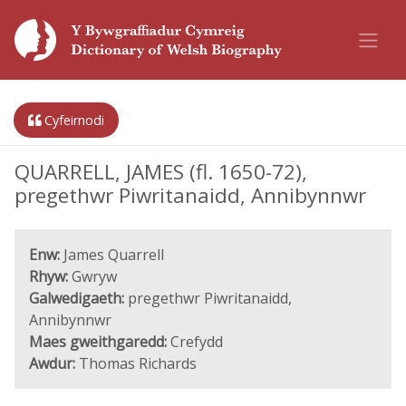
Cyfeirnodi
QUARRELL, JAMES (fl. 1650-72),
pregethwr Piwritanaidd, Annibynnwr
Enw:
James Quarrell
Rhyw:
Gwryw
Galwedigaeth:
pregethwr Piwritanaidd,
Annibynnwr
Maes gweithgaredd:
Crefydd
Awdur:
Thomas Richards