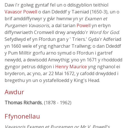
Daw i'r golwg gyntaf fel un o ddisgyblion teithiol
Vavasor Powell
o dan Ddeddf y Taeniad (1650-3), un o
brif amddiffynwyr y gŵr hwnnw yn yr
Examen et
Purgamen Vavasoris
, a dal tarian
Powell
yn erbyn
diffynwriaeth Cromwell drwy arwyddo'r
Word for God
.
Sefydlwyd ef yn Ffordun gan y ' Triers.' Gyda'r Adferiad
yn 1660 wele ef yng ngharchar Trallwng; o dan Ddeddf
y Pum Milltir gorfu arno symud o Ffordun i gartref
newydd, a dewisodd Amwythig; yno yn 1671 y rhoddodd
gyngor petrus ddigon i
Henry Maurice
yng nghanol ei
bryderon, ac yno, ar 22 Mai 1672, y cafodd drwydded i
bregethu yn un o ystafelloedd y King's Head.
Awdur
Thomas Richards
, (1878 - 1962)
Ffynonellau
Vavasoris Examen et Purgamen or Mr V. Powell's