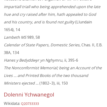
impartiall triall who being apprehended upon the late
hue and cry raised after him, hath appealed to God
and his country, and is found not guilty
(Llundain
1654), 14
Lambeth MS
989, 58
Calendar of State Papers, Domestic Series
, Chas. II, E.B.
38A, 134
Hanes y Bedyddwyr yn Nghymru
, ii, 395-6
The Nonconformist Memorial; being an Account of the
Lives … and Printed Books of the two thousand
Ministers ejected …
(1802–3), iii, 150
Dolenni Ychwanegol
Wikidata:
Q20733333