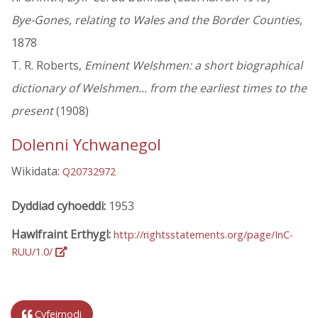
Bye-Gones, relating to Wales and the Border Counties
,
1878
T. R. Roberts,
Eminent Welshmen: a short biographical
dictionary of Welshmen... from the earliest times to the
present
(1908)
Dolenni Ychwanegol
Wikidata:
Q20732972
Dyddiad cyhoeddi:
1953
Hawlfraint Erthygl:
http://rightsstatements.org/page/InC-
RUU/1.0/
Cyfeirnodi