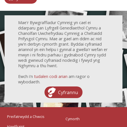
Mae'r Bywgraffiadur Cymreig yn cael ei
ddarparu gan Lyfrgell Genedlaethol Cymru a
Chanolfan Uwchefrydiau Cymreig a Cheltaidd
Prifysgol Cymru. Mae ar gael am ddim ac nid
yw'n derbyn cymorth grant. Byddai cyfraniad
ariannol yn ein helpu i gynnal a gwella'r wefan er
mwyn i ni fedru parhau i gydnabod Cymry sydd
wedi gwneud cyfraniad nodedig i fywyd yng
Nghymru a thu hwnt.
Ewch i'n
tudalen codi arian
am ragor o
wybodaeth.
Cyfrannu
Preifatrwydd a Chwcis
Cymorth
Hawlfraint