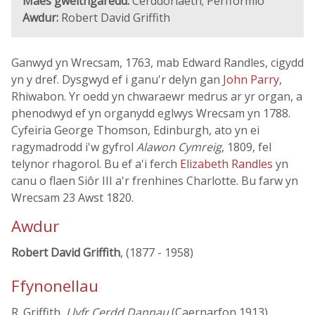
Maes gweithgaredd:
Cerddoriaeth; Perfformio
Awdur:
Robert David Griffith
Ganwyd yn Wrecsam, 1763, mab Edward Randles, cigydd
yn y dref. Dysgwyd ef i ganu'r delyn gan
John Parry
,
Rhiwabon. Yr oedd yn chwaraewr medrus ar yr organ, a
phenodwyd ef yn organydd eglwys Wrecsam yn 1788.
Cyfeiria George Thomson, Edinburgh, ato yn ei
ragymadrodd i'w gyfrol
Alawon Cymreig
, 1809, fel
telynor rhagorol. Bu ef a'i ferch
Elizabeth Randles
yn
canu o flaen Siôr III a'r frenhines Charlotte. Bu farw yn
Wrecsam 23 Awst 1820.
Awdur
Robert David Griffith
, (1877 - 1958)
Ffynonellau
R. Griffith,
Llyfr Cerdd Dannau
(Caernarfon 1913)