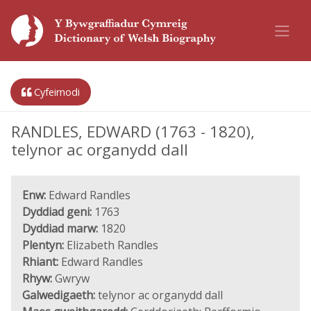
Cyfeirnodi
RANDLES, EDWARD (1763 - 1820),
telynor ac organydd dall
Enw:
Edward Randles
Dyddiad geni:
1763
Dyddiad marw:
1820
Plentyn:
Elizabeth Randles
Rhiant:
Edward Randles
Rhyw:
Gwryw
Galwedigaeth:
telynor ac organydd dall