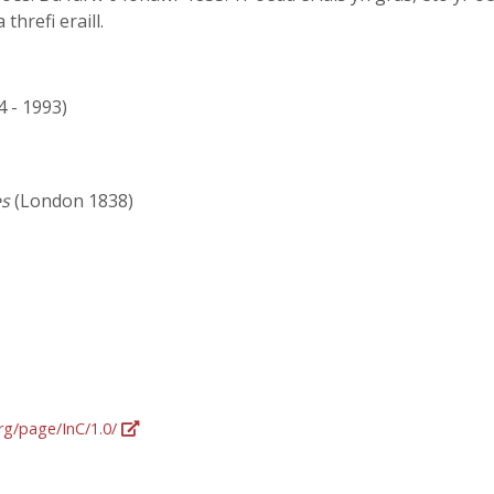
threfi eraill.
4 - 1993)
es
(London 1838)
org/page/InC/1.0/