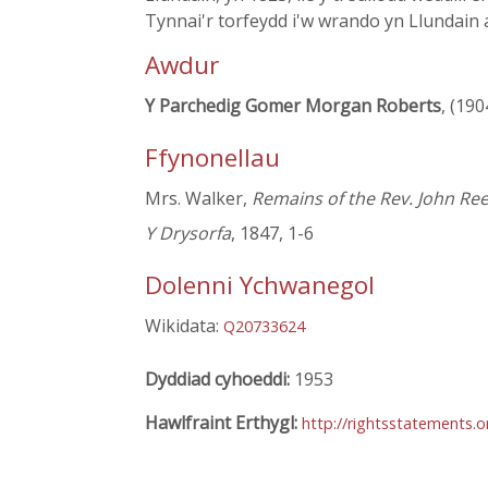
Tynnai'r torfeydd i'w wrando yn Llundain a 
Awdur
Y Parchedig Gomer Morgan Roberts
, (190
Ffynonellau
Mrs. Walker,
Remains of the Rev. John Re
Y Drysorfa
, 1847, 1-6
Dolenni Ychwanegol
Wikidata:
Q20733624
Dyddiad cyhoeddi:
1953
Hawlfraint Erthygl:
http://rightsstatements.