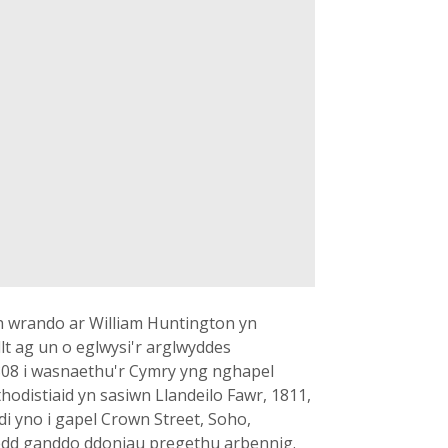
th wrando ar William Huntington yn
t ag un o eglwysi'r arglwyddes
1808 i wasnaethu'r Cymry yng nghapel
hodistiaid yn sasiwn Llandeilo Fawr, 1811,
di yno i gapel Crown Street, Soho,
yr oedd ganddo ddoniau pregethu arbennig.