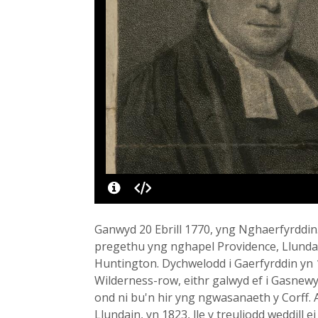
Ganwyd 20 Ebrill 1770, yng Nghaerfyrddin.
pregethu yng nghapel Providence, Llundai
Huntington. Dychwelodd i Gaerfyrddin yn 
Wilderness-row, eithr galwyd ef i Gasnewy
ond ni bu'n hir yng ngwasanaeth y Corff. 
Llundain, yn 1823, lle y treuliodd weddill