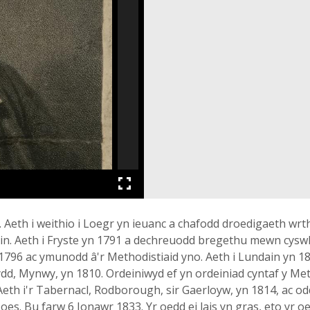
 Aeth i weithio i Loegr yn ieuanc a chafodd droedigaeth wr
n. Aeth i Fryste yn 1791 a dechreuodd bregethu mewn cyswll
1796 ac ymunodd â'r Methodistiaid yno. Aeth i Lundain yn 
dd, Mynwy, yn 1810. Ordeiniwyd ef yn ordeiniad cyntaf y Met
Aeth i'r Tabernacl, Rodborough, sir Gaerloyw, yn 1814, ac od
 ei oes. Bu farw 6 Ionawr 1833. Yr oedd ei lais yn gras, eto 