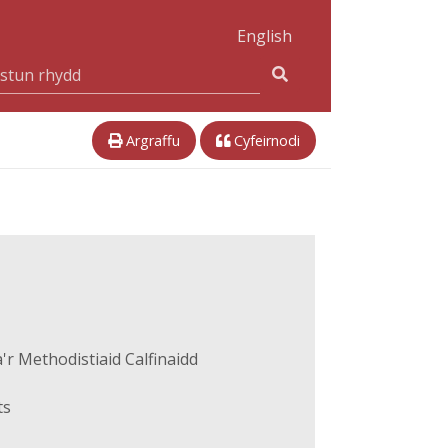
English
Argraffu
Cyfeirnodi
r Methodistiaid Calfinaidd
ts