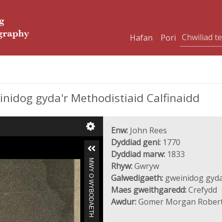
Hafan
Pori
inidog gyda'r Methodistiaid Calfinaidd
Enw:
John Rees
Dyddiad geni:
1770
Dyddiad marw:
1833
MWY O WYBODAETH
Rhyw:
Gwryw
Galwedigaeth:
gweinidog gyda'
Maes gweithgaredd:
Crefydd
Awdur:
Gomer Morgan Rober