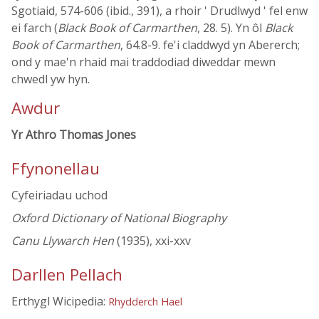
Sgotiaid, 574-606 (ibid., 391), a rhoir ' Drudlwyd ' fel enw
ei farch (
Black Book of Carmarthen
, 28. 5). Yn ôl
Black
Book of Carmarthen
, 64.8-9. fe'i claddwyd yn Abererch;
ond y mae'n rhaid mai traddodiad diweddar mewn
chwedl yw hyn.
Awdur
Yr Athro Thomas Jones
Ffynonellau
Cyfeiriadau uchod
Oxford Dictionary of National Biography
Canu Llywarch Hen
(1935), xxi-xxv
Darllen Pellach
Erthygl Wicipedia:
Rhydderch Hael