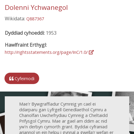
Dolenni Ychwanegol
Wikidata:
Q887367
Dyddiad cyhoeddi:
1953
Hawlfraint Erthygl:
http://rightsstatements.org/page/InC/1.0/
Cyfeirnodi
Mae'r Bywgraffiadur Cymreig yn cael ei
ddarparu gan Lyfrgell Genedlaethol Cymru a
Chanolfan Uwchefrydiau Cymreig a Cheltaidd
Prifysgol Cymru. Mae ar gael am ddim ac nid
yw'n derbyn cymorth grant. Byddai cyfraniad
ariannol yn ein helpu i gynnal a gwella'r wefan er