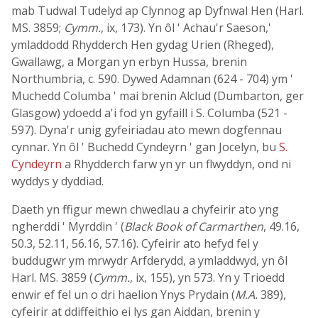
mab Tudwal Tudelyd ap Clynnog ap Dyfnwal Hen (Harl.
MS. 3859;
Cymm.
, ix, 173). Yn ôl ' Achau'r Saeson,'
ymladdodd Rhydderch Hen gydag Urien (Rheged),
Gwallawg, a Morgan yn erbyn Hussa, brenin
Northumbria, c. 590. Dywed Adamnan (624 - 704) ym '
Muchedd Columba ' mai brenin Alclud (Dumbarton, ger
Glasgow) ydoedd a'i fod yn gyfaill i S. Columba (521 -
597). Dyna'r unig gyfeiriadau ato mewn dogfennau
cynnar. Yn ôl ' Buchedd Cyndeyrn ' gan Jocelyn, bu
S.
Cyndeyrn
a Rhydderch farw yn yr un flwyddyn, ond ni
wyddys y dyddiad.
Daeth yn ffigur mewn chwedlau a chyfeirir ato yng
ngherddi ' Myrddin ' (
Black Book of Carmarthen
, 49.16,
50.3, 52.11, 56.16, 57.16). Cyfeirir ato hefyd fel y
buddugwr ym mrwydr Arfderydd, a ymladdwyd, yn ôl
Harl. MS. 3859 (
Cymm.
, ix, 155), yn 573. Yn y Trioedd
enwir ef fel un o dri haelion Ynys Prydain (
M.A.
389),
cyfeirir at ddiffeithio ei lys gan Aiddan, brenin y