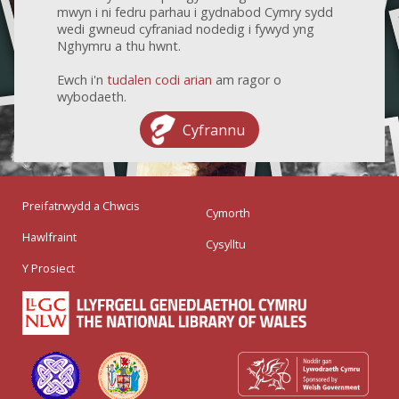
mwyn i ni fedru parhau i gydnabod Cymry sydd
wedi gwneud cyfraniad nodedig i fywyd yng
Nghymru a thu hwnt.
Ewch i'n
tudalen codi arian
am ragor o
wybodaeth.
Cyfrannu
Preifatrwydd a Chwcis
Cymorth
Hawlfraint
Cysylltu
Y Prosiect