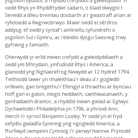
ysgolion dyddiol, a rhyddid crefyddol a gwleidyddol. Yr
oedd Rhys yn Rhyddfrydwr cadarn, o blaid diwygio'r
Senedd a dileu breiniau dosbarth a'r gwastraff arian ar
ryfeloedd a llwgrwobrwyo. Mawr oedd ei sêl dros
addysg; ef oedd y cyntaf i amlinellu cyfundrefn o
ysgolion Sul i Gymru, ac i bleidio dysgu Saesneg trwy
gyfrwng y famiaith.
Oherwydd yr erlid mewn crefydd a gwleidyddiaeth a
oedd ym Mhrydain, ymfudodd Rhys i America, a
glaniodd yng Nghaerefrog Newydd ar 12 Hydref 1794.
Teithiodd lawer yn nhaleithiau'r deau a'r gogledd-
orllewin, gan bregethu'r Efengyl a thraethu ar bynciau
hoff gan ei galon, megis heddwch, caethwasanaeth, y
genhadaeth dramor, a rhyddid mewn gwlad ac Eglwys.
Dychwelodd i Philadelphia yn 1796, a phriodi Ann,
merch i'r cyrnol Benjamin Loxley. Yr oedd yn ei fryd
sefydlu gwladfa Gymreig yng ngogledd America, a
ffurfiwyd cwmpeini Cymreig i'r perwyl hwnnw. Prynodd