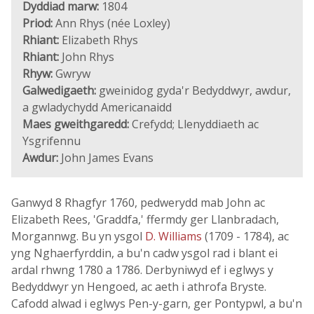
Dyddiad marw:
1804
Priod:
Ann Rhys (née Loxley)
Rhiant:
Elizabeth Rhys
Rhiant:
John Rhys
Rhyw:
Gwryw
Galwedigaeth:
gweinidog gyda'r Bedyddwyr, awdur,
a gwladychydd Americanaidd
Maes gweithgaredd:
Crefydd; Llenyddiaeth ac
Ysgrifennu
Awdur:
John James Evans
Ganwyd 8 Rhagfyr 1760, pedwerydd mab John ac
Elizabeth Rees, 'Graddfa,' ffermdy ger Llanbradach,
Morgannwg. Bu yn ysgol
D. Williams
(1709 - 1784), ac
yng Nghaerfyrddin, a bu'n cadw ysgol rad i blant ei
ardal rhwng 1780 a 1786. Derbyniwyd ef i eglwys y
Bedyddwyr yn Hengoed, ac aeth i athrofa Bryste.
Cafodd alwad i eglwys Pen-y-garn, ger Pontypwl, a bu'n