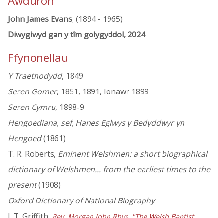
Awduron
John James Evans
, (1894 - 1965)
Diwygiwyd gan y tîm golygyddol, 2024
Ffynonellau
Y Traethodydd
, 1849
Seren Gomer
, 1851, 1891, Ionawr 1899
Seren Cymru
, 1898-9
Hengoediana, sef, Hanes Eglwys y Bedyddwyr yn
Hengoed
(1861)
T. R. Roberts,
Eminent Welshmen: a short biographical
dictionary of Welshmen... from the earliest times to the
present
(1908)
Oxford Dictionary of National Biography
J. T. Griffith,
Rev. Morgan John Rhys, "The Welsh Baptist