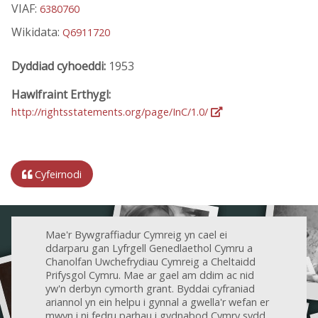
VIAF:
6380760
Wikidata:
Q6911720
Dyddiad cyhoeddi:
1953
Hawlfraint Erthygl:
http://rightsstatements.org/page/InC/1.0/
Cyfeirnodi
Mae'r Bywgraffiadur Cymreig yn cael ei
ddarparu gan Lyfrgell Genedlaethol Cymru a
Chanolfan Uwchefrydiau Cymreig a Cheltaidd
Prifysgol Cymru. Mae ar gael am ddim ac nid
yw'n derbyn cymorth grant. Byddai cyfraniad
ariannol yn ein helpu i gynnal a gwella'r wefan er
mwyn i ni fedru parhau i gydnabod Cymry sydd