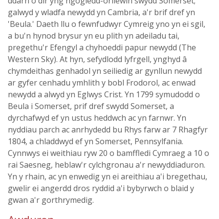
ddarn o dir yng ngogledd-orllewin swydd Somerset;
galwyd y wladfa newydd yn Cambria, a'r brif dref yn
'Beula.' Daeth llu o fewnfudwyr Cymreig yno yn ei sgil,
a bu'n hynod brysur yn eu plith yn adeiladu tai,
pregethu'r Efengyl a chyhoeddi papur newydd (The
Western Sky). At hyn, sefydlodd lyfrgell, ynghyd â
chymdeithas genhadol yn seiliedig ar gynllun newydd
ar gyfer cenhadu ymhlith y bobl Frodorol, ac enwad
newydd a alwyd yn Eglwys Crist. Yn 1799 symudodd o
Beula i Somerset, prif dref swydd Somerset, a
dyrchafwyd ef yn ustus heddwch ac yn farnwr. Yn
nyddiau parch ac anrhydedd bu Rhys farw ar 7 Rhagfyr
1804, a chladdwyd ef yn Somerset, Pennsylfania.
Cynnwys ei weithiau ryw 20 o bamffledi Cymraeg a 10 o
rai Saesneg, heblaw'r cylchgronau a'r newyddiaduron.
Yn y rhain, ac yn enwedig yn ei areithiau a'i bregethau,
gwelir ei angerdd dros ryddid a'i bybyrwch o blaid y
gwan a'r gorthrymedig.