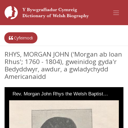
Cyfeirnodi
RHYS, MORGAN JOHN ('Morgan ab Ioan
Rhus'; 1760 - 1804), gweinidog gyda'r
Bedyddwyr, awdur, a gwladychydd
Americanaidd
Rev. Morgan John Rhys the Welsh Baptist…