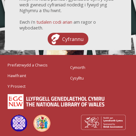
wedi gwneud cyfraniad nodedig i fywyd yng
Nghymru a thu hwnt.
Ewch i'n
tudalen codi arian
am ragor o
wybodaeth.
Cyfrannu
Preifatrwydd a Chwcis
Cymorth
Hawlfraint
Cysylltu
Y Prosiect