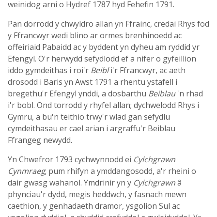
weinidog arni o Hydref 1787 hyd Fehefin 1791.
Pan dorrodd y chwyldro allan yn Ffrainc, credai Rhys fod
y Ffrancwyr wedi blino ar ormes brenhinoedd ac
offeiriaid Pabaidd ac y byddent yn dyheu am ryddid yr
Efengyl. O'r herwydd sefydlodd ef a nifer o gyfeillion
iddo gymdeithas i roi'r
Beibl
i'r Ffrancwyr, ac aeth
drosodd i Baris yn Awst 1791 a rhentu ystafell i
bregethu'r Efengyl ynddi, a dosbarthu
Beiblau
'n rhad
i'r bobl. Ond torrodd y rhyfel allan; dychwelodd Rhys i
Gymru, a bu'n teithio trwy'r wlad gan sefydlu
cymdeithasau er cael arian i argraffu'r Beiblau
Ffrangeg newydd.
Yn Chwefror 1793 cychwynnodd ei
Cylchgrawn
Cynmraeg
; pum rhifyn a ymddangosodd, a'r rheini o
dair gwasg wahanol. Ymdrinir yn y
Cylchgrawn
â
phynciau'r dydd, megis heddwch, y fasnach mewn
caethion, y genhadaeth dramor, ysgolion Sul ac