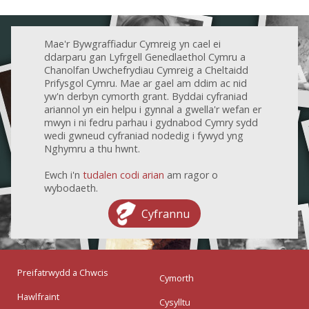
Mae'r Bywgraffiadur Cymreig yn cael ei
ddarparu gan Lyfrgell Genedlaethol Cymru a
Chanolfan Uwchefrydiau Cymreig a Cheltaidd
Prifysgol Cymru. Mae ar gael am ddim ac nid
yw'n derbyn cymorth grant. Byddai cyfraniad
ariannol yn ein helpu i gynnal a gwella'r wefan er
mwyn i ni fedru parhau i gydnabod Cymry sydd
wedi gwneud cyfraniad nodedig i fywyd yng
Nghymru a thu hwnt.
Ewch i'n
tudalen codi arian
am ragor o
wybodaeth.
Cyfrannu
Preifatrwydd a Chwcis
Cymorth
Hawlfraint
Cysylltu