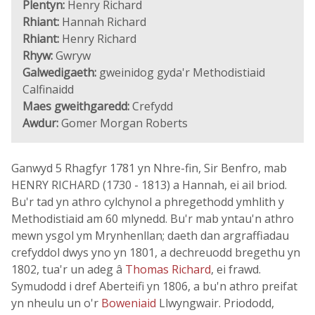
Plentyn:
Henry Richard
Rhiant:
Hannah Richard
Rhiant:
Henry Richard
Rhyw:
Gwryw
Galwedigaeth:
gweinidog gyda'r Methodistiaid
Calfinaidd
Maes gweithgaredd:
Crefydd
Awdur:
Gomer Morgan Roberts
Ganwyd 5 Rhagfyr 1781 yn Nhre-fin, Sir Benfro, mab
HENRY RICHARD (1730 - 1813) a Hannah, ei ail briod.
Bu'r tad yn athro cylchynol a phregethodd ymhlith y
Methodistiaid am 60 mlynedd. Bu'r mab yntau'n athro
mewn ysgol ym Mrynhenllan; daeth dan argraffiadau
crefyddol dwys yno yn 1801, a dechreuodd bregethu yn
1802, tua'r un adeg â
Thomas Richard
, ei frawd.
Symudodd i dref Aberteifi yn 1806, a bu'n athro preifat
yn nheulu un o'r
Boweniaid
Llwyngwair. Priododd,