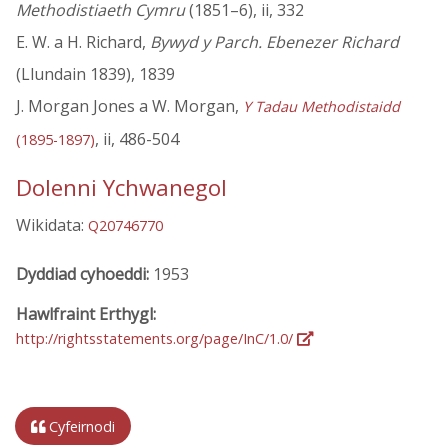
Methodistiaeth Cymru
(1851–6), ii, 332
E. W. a H. Richard,
Bywyd y Parch. Ebenezer Richard
(Llundain 1839), 1839
J. Morgan Jones a W. Morgan,
Y Tadau Methodistaidd
, ii, 486-504
(1895-1897)
Dolenni Ychwanegol
Wikidata:
Q20746770
Dyddiad cyhoeddi:
1953
Hawlfraint Erthygl:
http://rightsstatements.org/page/InC/1.0/
Cyfeirnodi