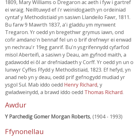
1809, Mary Williams o Dregaron ac aeth i fyw i gartref
ei wraig. Neilltuwyd ef i'r weinidogaeth yn ordeiniad
cyntaf y Methodistiaid yn sasiwn Llandeilo Fawr, 1811.
Bu farw 9 Mawrth 1837, a'i gladdu ym mynwent
Tregaron. Yr oedd yn bregethwr grymus iawn, ond
cofir amdano'n bennaf fel un o brif drefnwyr ei enwad
yn nechrau'r 19eg ganrif. Bu'n ysgrifennydd cyfarfod
misol Aberteifi, a sasiwn y Deau, am gyfnod maith, a
gadawodd ei ôl ar drefniadaeth y Corff. Yr oedd yn un o
lunwyr Cyffes Ffydd y Methodistiaid, 1823. Ef hefyd, yn
anad neb yn y deau, oedd prif gefnogydd mudiad yr
ysgol Sul. Mab iddo oedd
Henry Richard
, y
gwladweinydd, a brawd iddo oedd
Thomas Richard
.
Awdur
Y Parchedig Gomer Morgan Roberts
, (1904 - 1993)
Ffynonellau