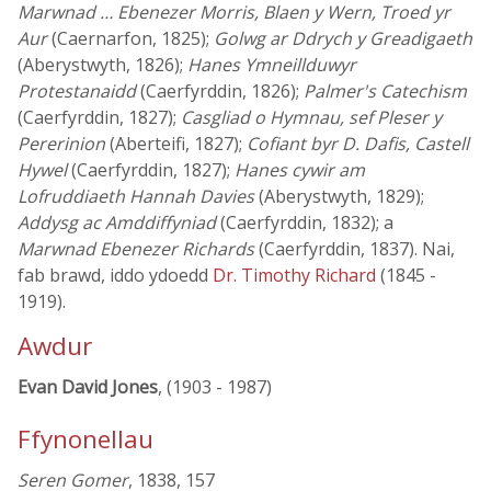
Marwnad … Ebenezer Morris, Blaen y Wern, Troed yr
Aur
(Caernarfon, 1825);
Golwg ar Ddrych y Greadigaeth
(Aberystwyth, 1826);
Hanes Ymneillduwyr
Protestanaidd
(Caerfyrddin, 1826);
Palmer's Catechism
(Caerfyrddin, 1827);
Casgliad o Hymnau, sef Pleser y
Pererinion
(Aberteifi, 1827);
Cofiant byr D. Dafis, Castell
Hywel
(Caerfyrddin, 1827);
Hanes cywir am
Lofruddiaeth Hannah Davies
(Aberystwyth, 1829);
Addysg ac Amddiffyniad
(Caerfyrddin, 1832); a
Marwnad Ebenezer Richards
(Caerfyrddin, 1837). Nai,
fab brawd, iddo ydoedd
Dr. Timothy Richard
(1845 -
1919).
Awdur
Evan David Jones
, (1903 - 1987)
Ffynonellau
Seren Gomer
, 1838, 157