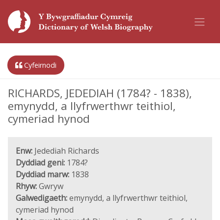
Cyfeirnodi
RICHARDS, JEDEDIAH (1784? - 1838),
emynydd, a llyfrwerthwr teithiol,
cymeriad hynod
Enw:
Jedediah Richards
Dyddiad geni:
1784?
Dyddiad marw:
1838
Rhyw:
Gwryw
Galwedigaeth:
emynydd, a llyfrwerthwr teithiol,
cymeriad hynod