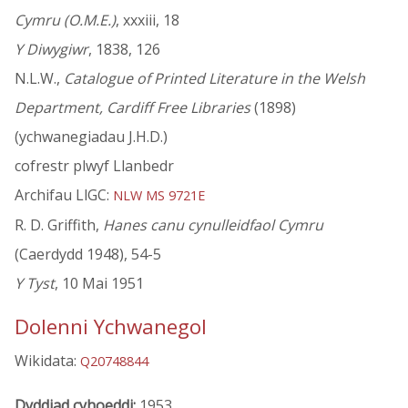
Cymru (O.M.E.)
, xxxiii, 18
Y Diwygiwr
, 1838, 126
N.L.W.,
Catalogue of Printed Literature in the Welsh
Department, Cardiff Free Libraries
(1898)
(ychwanegiadau J.H.D.)
cofrestr plwyf Llanbedr
Archifau LlGC:
NLW MS 9721E
R. D. Griffith,
Hanes canu cynulleidfaol Cymru
(Caerdydd 1948), 54-5
Y Tyst
, 10 Mai 1951
Dolenni Ychwanegol
Wikidata:
Q20748844
Dyddiad cyhoeddi:
1953