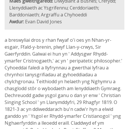
Maes gweithgaredd:
Diwydiant a Busnes; Crefydd;
Llenyddiaeth ac Ysgrifennu; Cerddoriaeth;
Barddoniaeth; Argraffu a Chyhoeddi
Awdur:
Evan David Jones
a breswyliai dros y rhan fwyaf o'i oes yn Nhan-yr-
esgair, Ffald-y-brenin, plwyf Llan-y-crwys, Sir
Gaerfyrddin. Galwai ei hun yn ' Addysgwr Rhydd-
ymarfer Cristnogaeth,' ac yn ' peripatetic philosopher.'
Cyhoeddai faledi a llyfrynnau a gwerthai lyfrau a
chrynhoi tanysgrifiadau at gyhoeddiadau a
chylchgronau. Teithiodd yn helaeth yng Nghymru a
chasglodd stôr o wybodaeth am lenyddiaeth Gymraeg.
Dechreuodd gadw ysgol ganu o dan yr enw ' Christian
Singing School ' yn Llanymddyfri, 29 Rhagfyr 1819. O
1821-3 ac yn ddiweddarach bu'n cadw'r hyn a elwid
ganddo yn ' Ysgol er Rhydd-ymarfer Cristianogol ' yng
Nghaerfyrddin a lleoedd eraill. Claddwyd ef ym