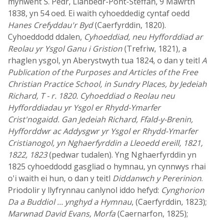
mynwent S. Pedr, Llanbedr-Pont-Steffan, 9 Mawrth
1838, yn 54 oed. Ei waith cyhoeddedig cyntaf oedd
Hanes Crefyddau'r Byd
(Caerfyrddin, 1820).
Cyhoeddodd ddalen,
Cyhoeddiad, neu Hyfforddiad ar
Reolau yr Ysgol Ganu i Gristion
(Trefriw, 1821), a
rhaglen ysgol, yn Aberystwyth tua 1824, o dan y teitl
A
Publication of the Purposes and Articles of the Free
Christian Practice School, in Sundry Places, by Jedeiah
Richard, T - r. 1820. Cyhoeddiad o Reolau neu
Hyfforddiadau yr Ysgol er Rhydd-Ymarfer
Crist'nogaidd. Gan Jedeiah Richard, Ffald-y-Brenin,
Hyfforddwr ac Addysgwr yr Ysgol er Rhydd-Ymarfer
Cristianogol, yn Nghaerfyrddin a Lleoedd ereill, 1821,
1822, 1823
(pedwar tudalen). Yng Nghaerfyrddin yn
1825 cyhoeddodd gasgliad o hymnau, yn cynnwys rhai
o'i waith ei hun, o dan y teitl
Diddanwch y Pererinion
.
Priodolir y llyfrynnau canlynol iddo hefyd:
Cynghorion
Da a Buddiol … ynghyd a Hymnau
, (Caerfyrddin, 1823);
Marwnad David Evans, Morfa
(Caernarfon, 1825);