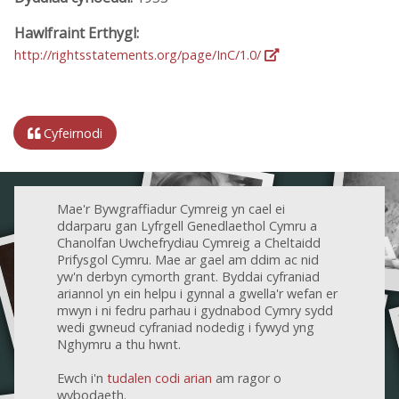
Hawlfraint Erthygl:
http://rightsstatements.org/page/InC/1.0/
Cyfeirnodi
Mae'r Bywgraffiadur Cymreig yn cael ei
ddarparu gan Lyfrgell Genedlaethol Cymru a
Chanolfan Uwchefrydiau Cymreig a Cheltaidd
Prifysgol Cymru. Mae ar gael am ddim ac nid
yw'n derbyn cymorth grant. Byddai cyfraniad
ariannol yn ein helpu i gynnal a gwella'r wefan er
mwyn i ni fedru parhau i gydnabod Cymry sydd
wedi gwneud cyfraniad nodedig i fywyd yng
Nghymru a thu hwnt.
Ewch i'n
tudalen codi arian
am ragor o
wybodaeth.