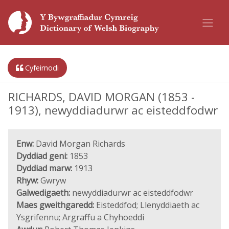
Cyfeirnodi
RICHARDS, DAVID MORGAN (1853 -
1913), newyddiadurwr ac eisteddfodwr
Enw:
David Morgan Richards
Dyddiad geni:
1853
Dyddiad marw:
1913
Rhyw:
Gwryw
Galwedigaeth:
newyddiadurwr ac eisteddfodwr
Maes gweithgaredd:
Eisteddfod; Llenyddiaeth ac
Ysgrifennu; Argraffu a Chyhoeddi