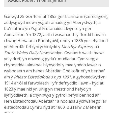
Awdur:
Robert Thomas Jenkins
Ganwyd 25 Gorffennaf 1853 ger Llannonn (Ceredigion);
addysgwyd mewn ysgol ramadeg yn Aberystwyth, a
bu'n athro yn Ysgol Frutanaidd Llwyncelyn ger
Aberaeron. Yn 1872, aeth i wasanaeth y ffordd haearn
rhwng Hirwaun a Phontypŵl, ond yn 1886 ymsefydlodd
yn Aberdâr fel cynrychiolydd y
Merthyr Express
, a'r
South Wales Daily News
wedyn. Gwnaeth waith mawr
yn y dref, yn enwedig gyda'r mudiadau Cymraeg; a
chyhoeddai almanac blynyddol y mae ynddo lawer o
wybodaeth am hanes Aberdâr. Ond cofir ef yn bennaf
am y
Rhestr Eisteddfodau hyd 1901
, a gyhoeddwyd yn
1914 ar ôl ei farwolaeth; llyfr defnyddiol iawn - hyd at
1823 y mae nid yn unig yn rhestr ond hefyd yn
llyfryddiaeth, a chynnwys y gyfrol hefyd bennod ar '
Hen Eisteddfodau Aberdâr ' a nodiadau ychwanegol ar
eisteddfodau Cymru hyd at 1860. Bu farw 2 Mehefin