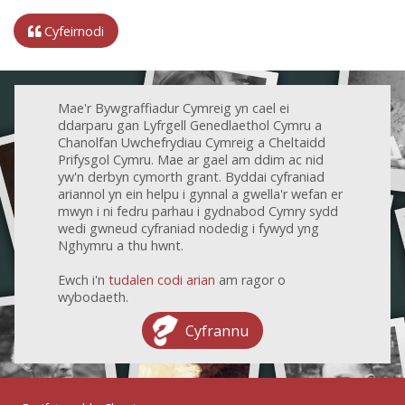
Cyfeirnodi
Mae'r Bywgraffiadur Cymreig yn cael ei
ddarparu gan Lyfrgell Genedlaethol Cymru a
Chanolfan Uwchefrydiau Cymreig a Cheltaidd
Prifysgol Cymru. Mae ar gael am ddim ac nid
yw'n derbyn cymorth grant. Byddai cyfraniad
ariannol yn ein helpu i gynnal a gwella'r wefan er
mwyn i ni fedru parhau i gydnabod Cymry sydd
wedi gwneud cyfraniad nodedig i fywyd yng
Nghymru a thu hwnt.
Ewch i'n
tudalen codi arian
am ragor o
wybodaeth.
Cyfrannu