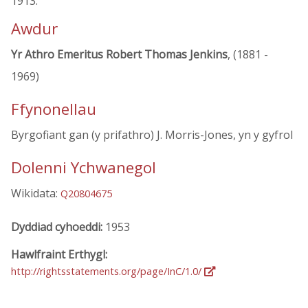
1913.
Awdur
Yr Athro Emeritus Robert Thomas Jenkins
, (1881 -
1969)
Ffynonellau
Byrgofiant gan (y prifathro) J. Morris-Jones, yn y gyfrol
Dolenni Ychwanegol
Wikidata:
Q20804675
Dyddiad cyhoeddi:
1953
Hawlfraint Erthygl:
http://rightsstatements.org/page/InC/1.0/