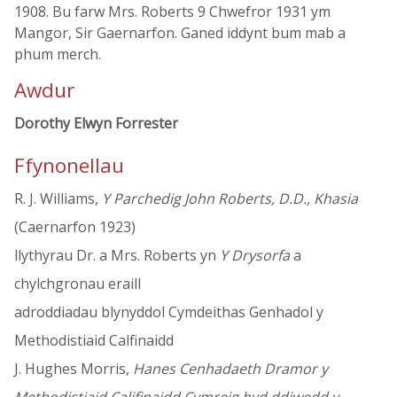
1908. Bu farw Mrs. Roberts 9 Chwefror 1931 ym
Mangor, Sir Gaernarfon. Ganed iddynt bum mab a
phum merch.
Awdur
Dorothy Elwyn Forrester
Ffynonellau
R. J. Williams,
Y Parchedig John Roberts, D.D., Khasia
(Caernarfon 1923)
llythyrau Dr. a Mrs. Roberts yn
Y Drysorfa
a
chylchgronau eraill
adroddiadau blynyddol Cymdeithas Genhadol y
Methodistiaid Calfinaidd
J. Hughes Morris,
Hanes Cenhadaeth Dramor y