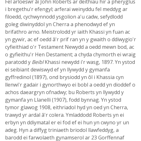
Fel arloeswr âi John Roberts ar deithiau hir a pheryglus
i bregethu'r efengyl; arferai weinyddu fel meddyg ar
filoedd, cychwynnodd ysgolion a'u cadw, sefydlodd
goleg diwinyddol yn Cherra a phenodwyd ef yn
brifathro arno. Meistrolodd yr iaith Khassi yn fuan ac
yn gywir, ac ef oedd â'r prif ran yn y gwaith o ddiwygio'r
cyfieithiad o'r Testament Newydd a oedd mewn bod, ac
o gyfieithu'r Hen Destament; a chyda chymorth ei wraig
paratodd y
Beibl
Khassi newydd i'r wasg, 1897. Yn ystod
ei seibiant dewiswyd ef yn llywydd y gymanfa
gyffredinol (1897), ond brysiodd yn ôl i Khassia cyn
llenwi'r gadair i gynorthwyo ei bobl a oedd yn dioddef o
achos daeargryn ofnadwy; bu Roberts yn llywydd y
gymanfa yn Llanelli (1907), fodd bynnag. Yn ystod
tymor glawog 1908, eithriadol hyd yn oed yn Cherra,
trawyd yr ardal â'r colera. Ymladdodd Roberts yn ei
erbyn yn ddiymatal er ei fod ef ei hun yn cwyno yr un
adeg. Hyn a diffyg triniaeth briodol llawfeddyg, a
barodd ei farwolaeth gynamserol ar 23 Gorffennaf