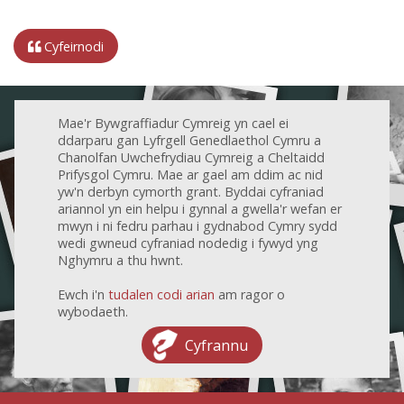
Cyfeirnodi
Mae'r Bywgraffiadur Cymreig yn cael ei
ddarparu gan Lyfrgell Genedlaethol Cymru a
Chanolfan Uwchefrydiau Cymreig a Cheltaidd
Prifysgol Cymru. Mae ar gael am ddim ac nid
yw'n derbyn cymorth grant. Byddai cyfraniad
ariannol yn ein helpu i gynnal a gwella'r wefan er
mwyn i ni fedru parhau i gydnabod Cymry sydd
wedi gwneud cyfraniad nodedig i fywyd yng
Nghymru a thu hwnt.
Ewch i'n
tudalen codi arian
am ragor o
wybodaeth.
Cyfrannu