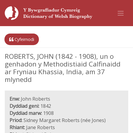
Cyfeirnodi
ROBERTS, JOHN (1842 - 1908), un o
genhadon y Methodistiaid Calfinaidd
ar Fryniau Khassia, India, am 37
mlynedd
Enw:
John Roberts
Dyddiad geni:
1842
Dyddiad marw:
1908
Priod:
Sidney Margaret Roberts (née Jones)
Rhiant:
Jane Roberts