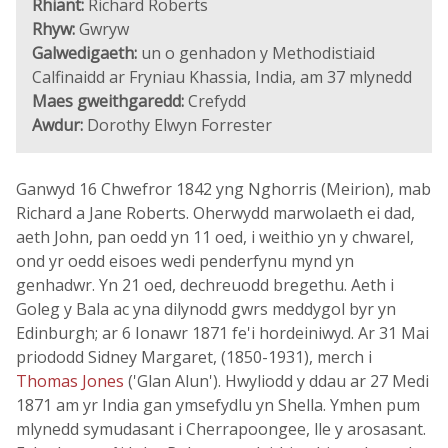
Rhiant:
Richard Roberts
Rhyw:
Gwryw
Galwedigaeth:
un o genhadon y Methodistiaid
Calfinaidd ar Fryniau Khassia, India, am 37 mlynedd
Maes gweithgaredd:
Crefydd
Awdur:
Dorothy Elwyn Forrester
Ganwyd 16 Chwefror 1842 yng Nghorris (Meirion), mab
Richard a Jane Roberts. Oherwydd marwolaeth ei dad,
aeth John, pan oedd yn 11 oed, i weithio yn y chwarel,
ond yr oedd eisoes wedi penderfynu mynd yn
genhadwr. Yn 21 oed, dechreuodd bregethu. Aeth i
Goleg y Bala ac yna dilynodd gwrs meddygol byr yn
Edinburgh; ar 6 Ionawr 1871 fe'i hordeiniwyd. Ar 31 Mai
priododd Sidney Margaret, (1850-1931), merch i
Thomas Jones
('Glan Alun'). Hwyliodd y ddau ar 27 Medi
1871 am yr India gan ymsefydlu yn Shella. Ymhen pum
mlynedd symudasant i Cherrapoongee, lle y arosasant.