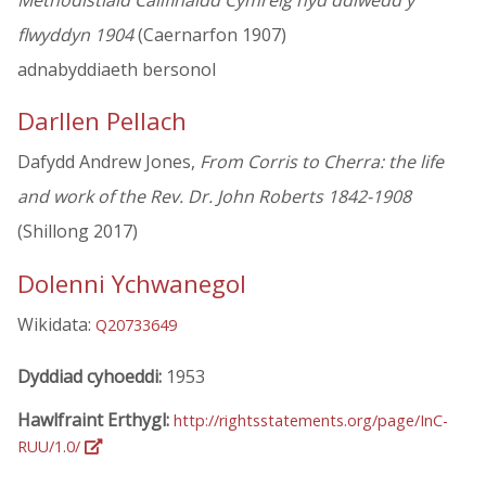
Methodistiaid Califinaidd Cymreig hyd ddiwedd y
flwyddyn 1904
(Caernarfon 1907)
adnabyddiaeth bersonol
Darllen Pellach
Dafydd Andrew Jones,
From Corris to Cherra: the life
and work of the Rev. Dr. John Roberts 1842-1908
(Shillong 2017)
Dolenni Ychwanegol
Wikidata:
Q20733649
Dyddiad cyhoeddi:
1953
Hawlfraint Erthygl:
http://rightsstatements.org/page/InC-
RUU/1.0/