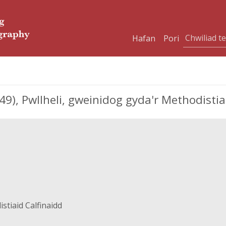
Hafan
Pori
), Pwllheli, gweinidog gyda'r Methodistia
tiaid Calfinaidd