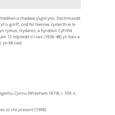
Mhwllheli a chadwai ysgol yno. Dechreuodd
ryf o gorff, ond fel hwnnw, cymerth ei le
n rymus, trydanol, a hyrddiol. Cyfrifid
 am 12 mlynedd o'i oes (1836-48) yn loes a
, yn 68 oed.
hregethu Cymru
(Wrexham 1874), i, 109; ii,
es to the present
(1908)