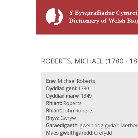
ROBERTS, MICHAEL (1780 - 1849
Enw:
Michael Roberts
Dyddiad geni:
1780
Dyddiad marw:
1849
Rhiant:
Roberts
Rhiant:
John Roberts
Rhyw:
Gwryw
Galwedigaeth:
gweinidog gyda'r Methodis
Maes gweithgaredd:
Crefydd