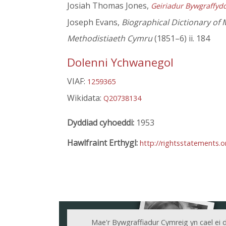
Josiah Thomas Jones,
Geiriadur Bywgraffyd
Joseph Evans,
Biographical Dictionary of 
Methodistiaeth Cymru
(1851–6) ii. 184
Dolenni Ychwanegol
VIAF:
1259365
Wikidata:
Q20738134
Dyddiad cyhoeddi:
1953
Hawlfraint Erthygl:
http://rightsstatements.
Mae'r Bywgraffiadur Cymreig yn cael ei 