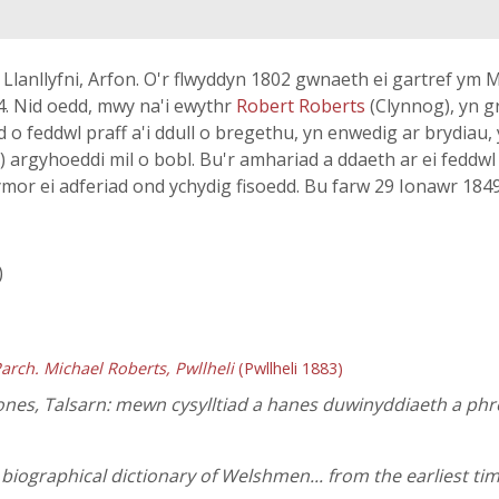
Llanllyfni, Arfon. O'r flwyddyn 1802 gwnaeth ei gartref ym 
4. Nid oedd, mwy na'i ewythr
Robert Roberts
(Clynnog), yn g
o feddwl praff a'i ddull o bregethu, yn enwedig ar brydiau, y
 argyhoeddi mil o bobl. Bu'r amhariad a ddaeth ar ei feddwl
tymor ei adferiad ond ychydig fisoedd. Bu farw 29 Ionawr 1849
)
arch. Michael Roberts, Pwllheli
(Pwllheli 1883)
Jones, Talsarn: mewn cysylltiad a hanes duwinyddiaeth a p
iographical dictionary of Welshmen... from the earliest tim