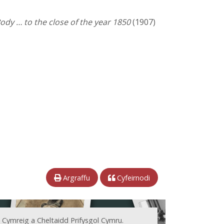
ody … to the close of the year 1850
(1907)
Argraffu
Cyfeirnodi
 Cymreig a Cheltaidd Prifysgol Cymru.