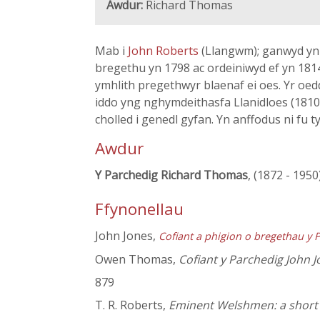
Awdur:
Richard Thomas
Mab i
John Roberts
(Llangwm); ganwyd yn 
bregethu yn 1798 ac ordeiniwyd ef yn 181
ymhlith pregethwyr blaenaf ei oes. Yr oedd 
iddo yng nghymdeithasfa Llanidloes (1810)
cholled i genedl gyfan. Yn anffodus ni fu 
Awdur
Y Parchedig Richard Thomas
, (1872 - 1950
Ffynonellau
John Jones,
Cofiant a phigion o bregethau y P
Owen Thomas,
Cofiant y Parchedig John 
879
T. R. Roberts,
Eminent Welshmen: a short b