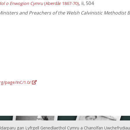
, ii, 504
dol o Enwogion Cymru
(Aberdâr 1867-70)
Ministers and Preachers of the Welsh Calvinistic Methodist B
org/page/InC/1.0/
ddarparu gan Lyfrgell Genedlaethol Cymru a Chanolfan Uwchefrydiau