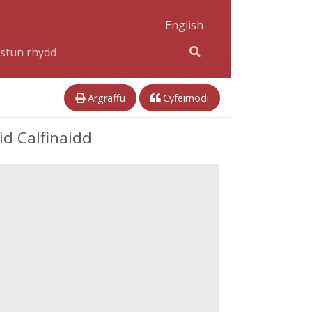
English
Argraffu
Cyfeirnodi
id Calfinaidd