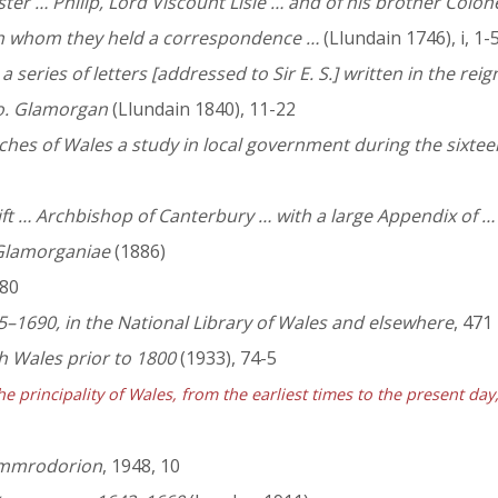
ster … Philip, Lord Viscount Lisle … and of his brother Col
with whom they held a correspondence …
(Llundain 1746), i, 1-
series of letters [addressed to Sir E. S.] written in the rei
 Co. Glamorgan
(Llundain 1840), 11-22
ches of Wales a study in local government during the sixte
gift … Archbishop of Canterbury … with a large Appendix of … 
Glamorganiae
(1886)
 80
5–1690, in the National Library of Wales and elsewhere
, 471
h Wales prior to 1800
(1933), 74-5
he principality of Wales, from the earliest times to the present da
ymmrodorion
, 1948, 10