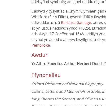
ddeisyfiad symbolig am gael claddu ei gorf
Cadwyd y cysylltiad â Chymru ymlaen gan ei
Whitford (Sir y Fflint), gwerth £60 y flwydd
ddiweddarach, â
Barbara Gamage
, aeres 
ac yn ustus heddwch ynddi (1625). Etifedd
etholwyd, 17 Gorffennaf 1646, i ddilyn yr
dilynol yn aelod o amryw bwyllgorau sir
Pembroke
.
Awdur
Yr Athro Emeritus Arthur Herbert Dodd
, 
Ffynonellau
Oxford Dictionary of National Biography
Collins,
Letters and Memorials of State, in
King Charles the Second, and Oliver's usur