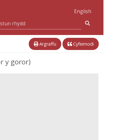
English
Argraffu
Cyfeirnodi
r y goror)