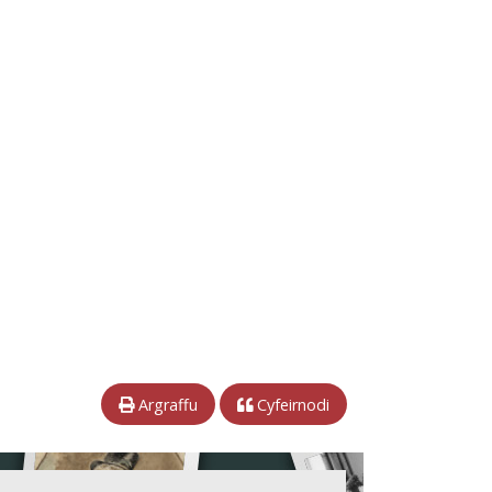
Argraffu
Cyfeirnodi