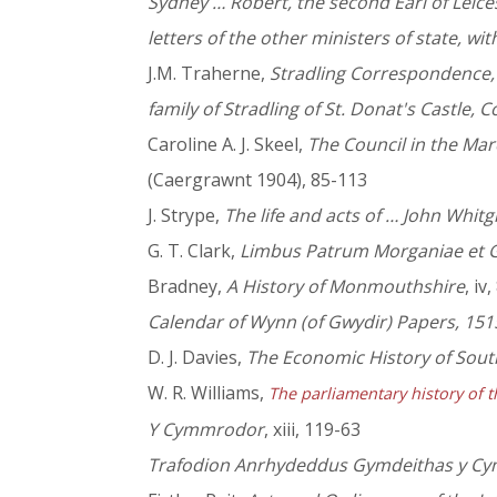
Sydney … Robert, the second Earl of Leice
letters of the other ministers of state, 
J.M. Traherne,
Stradling Correspondence, a 
family of Stradling of St. Donat's Castle,
Caroline A. J. Skeel,
The Council in the Mar
(Caergrawnt 1904), 85-113
J. Strype,
The life and acts of … John Whit
G. T. Clark,
Limbus Patrum Morganiae et 
Bradney,
A History of Monmouthshire
, iv,
Calendar of Wynn (of Gwydir) Papers, 151
D. J. Davies,
The Economic History of Sout
W. R. Williams,
The parliamentary history of t
Y Cymmrodor
, xiii, 119-63
Trafodion Anrhydeddus Gymdeithas y C