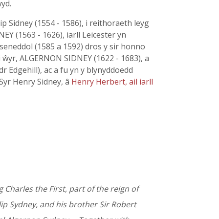
wyd.
p Sidney (1554 - 1586), i reithoraeth leyg
NEY (1563 - 1626), iarll Leicester yn
 seneddol (1585 a 1592) dros y sir honno
 ei ŵyr, ALGERNON SIDNEY (1622 - 1683), a
r Edgehill), ac a fu yn y blynyddoedd
Syr Henry Sidney, â
Henry Herbert, ail iarll
Charles the First, part of the reign of
lip Sydney, and his brother Sir Robert