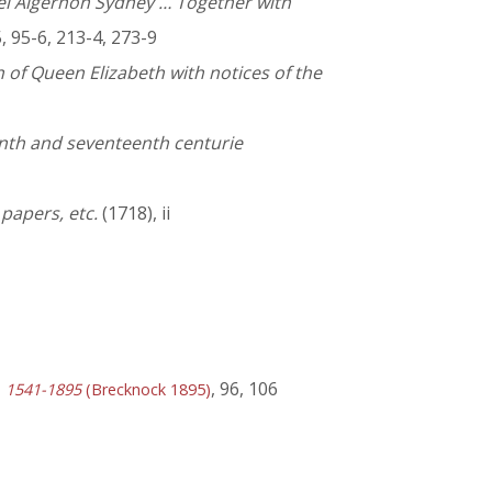
onel Algernon Sydney … Together with
5, 95-6, 213-4, 273-9
gn of Queen Elizabeth with notices of the
enth and seventeenth centurie
papers, etc.
(1718), ii
, 96, 106
y, 1541-1895
(Brecknock 1895)