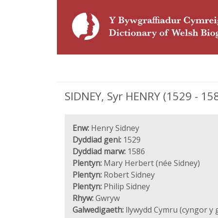
SIDNEY, Syr HENRY (1529 - 158
Enw:
Henry Sidney
Dyddiad geni:
1529
Dyddiad marw:
1586
Plentyn:
Mary Herbert (née Sidney)
Plentyn:
Robert Sidney
Plentyn:
Philip Sidney
Rhyw:
Gwryw
Galwedigaeth:
llywydd Cymru (cyngor y 