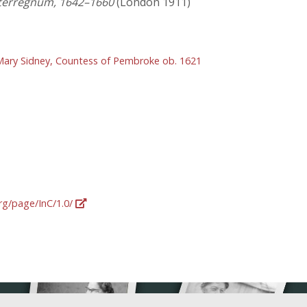
nterregnum, 1642–1660
(London 1911)
Mary Sidney, Countess of Pembroke ob. 1621
org/page/InC/1.0/