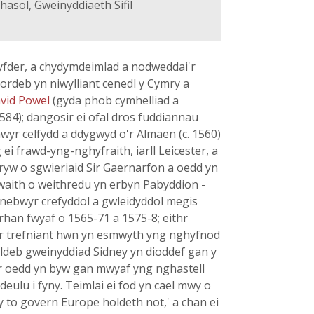
sol, Gweinyddiaeth Sifil
ryfder, a chydymdeimlad a nodweddai'r
ordeb yn niwylliant cenedl y Cymry a
vid Powel
(gyda phob cymhelliad a
584); dangosir ei ofal dros fuddiannau
yr celfydd a ddygwyd o'r Almaen (c. 1560)
g ei frawd-yng-nghyfraith, iarll Leicester, a
yw o sgwieriaid Sir Gaernarfon a oedd yn
gwaith o weithredu yn erbyn Pabyddion -
ynebwyr crefyddol a gwleidyddol megis
han fwyaf o 1565-71 a 1575-8; eithr
i'r trefniant hwn yn esmwyth yng nghyfnod
oldeb gweinyddiad Sidney yn dioddef gan y
yr oedd yn byw gan mwyaf yng nghastell
eulu i fyny. Teimlai ei fod yn cael mwy o
 to govern Europe holdeth not,' a chan ei