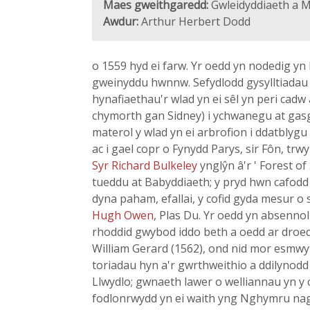
Maes gweithgaredd:
Gwleidyddiaeth a M
Awdur:
Arthur Herbert Dodd
o 1559 hyd ei farw. Yr oedd yn nodedig yn
gweinyddu hwnnw. Sefydlodd gysylltiadau 
hynafiaethau'r wlad yn ei sêl yn peri cad
chymorth gan Sidney) i ychwanegu at gas
materol y wlad yn ei arbrofion i ddatbly
ac i gael copr o Fynydd Parys, sir Fôn, trwy
Syr Richard Bulkeley
ynglŷn â'r ' Forest 
tueddu at Babyddiaeth; y pryd hwn cafodd 
dyna paham, efallai, y cofid gyda mesur 
Hugh Owen
, Plas Du. Yr oedd yn absenno
rhoddid gwybod iddo beth a oedd ar droed
William Gerard (1562), ond nid mor esmwyt
toriadau hyn a'r gwrthweithio a ddilynod
Llwydlo; gwnaeth lawer o welliannau yn y c
fodlonrwydd yn ei waith yng Nghymru nag y