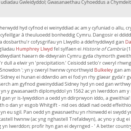
udiadau Gwleidyddol; Gwasanaethau Cyhoeddus a Chymdeitha
 herwydd hyd cyfnod ei weinyddiad ac am y cyfuniad o allu, c
cyfeillgar â theuluoedd bonheddig Cymru. Dangosir ei ddidd
w a dosbarthu'r cofysgrifau yn Llwydlo a ddefnyddiwyd gan
Da
gliadau
Humphrey Llwyd
fel sylfaen ei
Historie of Cambria
(1
gu diwydiant haearn de-ddwyrain Cymru gyda chymorth gweithw
'r dull a elwir yn 'precipitation.' Ceisiodd setlo'r cweryl rhwn
of Snowdon '; yn y cweryl hwnnw cynorthwyid
Bulkeley
gan amr
Sidney ei hunan ei ddwrdio am ei fod yn rhy glaear gyda'r 
o serch am gyfnod gweinyddiad Sidney hyd yn oed gan wrthw
l yn y gwasanaeth diplomyddol yn 1562 ac yn Iwerddon am y r
 gan yr is-lywyddion a oedd yn ddirprwyon iddo, a gweithia
h o dan yr esgob Whitgift - nid oes ddadl nad oedd effeithi
d yn eu sgil. Pan oedd yn gwasnaethu yn rhinwedd ei swydd 
astell hwnnw (ac yng nghastell Trefaldwyn), ac yno y dug ei d
n Iwerddon; profir hyn gan ei deyrnged - ' A better country