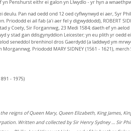
f yn Penshurst eithr ei galon yn Llwydlo - yr hyn a wnaethp
 deulu. Pan nad oedd ond 12 oed cyflwynwyd ei aer, Syr Phili
yn. Priododd ei ail fab (a'i aer fel y digwyddodd), ROBERT SID
stad y Coety, Sir Forgannwg, 23 Medi 1584; daeth ef yn aelod
wyd y stad gan ddisgynyddion Leicester; yn eu plith yr oedd
 aelod seneddol brenhinol dros Gaerdydd (a laddwyd ym mrwyd
 ym Morgannwg. Priododd MARY SIDNEY (1561 - 1621), merch 
(1891 - 1975)
 the reigns of Queen Mary, Queen Elizabeth, King James, King 
pation. Written and collected by Sir Henry Sydney … Sir Phi