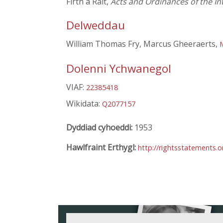
Firth a Rait,
Acts and Ordinances of the I
Delweddau
William Thomas Fry, Marcus Gheeraerts,
Dolenni Ychwanegol
VIAF:
22385418
Wikidata:
Q2077157
Dyddiad cyhoeddi:
1953
Hawlfraint Erthygl:
http://rightsstatements.