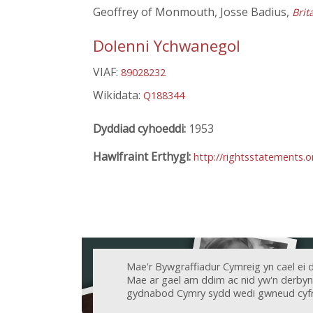
Geoffrey of Monmouth, Josse Badius,
Brit
Dolenni Ychwanegol
VIAF:
89028232
Wikidata:
Q188344
Dyddiad cyhoeddi:
1953
Hawlfraint Erthygl:
http://rightsstatements.
Mae'r Bywgraffiadur Cymreig yn cael ei 
Mae ar gael am ddim ac nid yw'n derbyn c
gydnabod Cymry sydd wedi gwneud cyfr