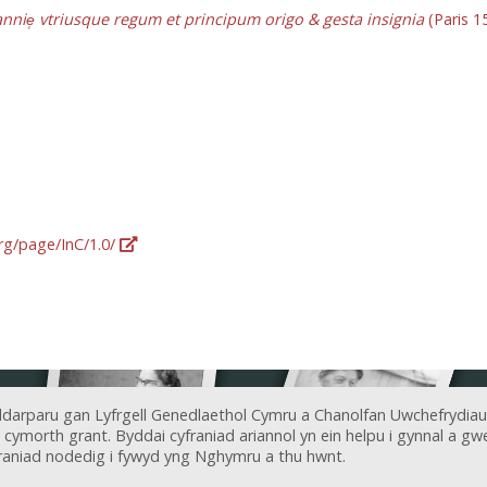
annie̜ vtriusque regum et principum origo & gesta insignia
(Paris 1
org/page/InC/1.0/
ddarparu gan Lyfrgell Genedlaethol Cymru a Chanolfan Uwchefrydiau
ymorth grant. Byddai cyfraniad ariannol yn ein helpu i gynnal a gwel
aniad nodedig i fywyd yng Nghymru a thu hwnt.