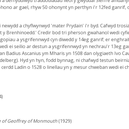
a defnyddiwyd traddodiadau lleol y gwyddai Sieffre amdanyn
hono ar gael, rhyw 50 ohonynt yn perthyn i'r 12fed ganrif, 
ri newydd a chyflwynwyd 'mater Prydain' i'r byd. Cafwyd trosi
ut y Brenhinoedd.' Credir bod tri pherson gwahanol wedi cyf
gopïau a ysgrifennwyd cyn diwedd y 14eg ganrif; er enghraif
wedi ei seilio ar destun a ysgrifennwyd yn nechrau'r 13eg gan
gan Badius Ascanius ym Mharis yn 1508 dan olygiaeth Ivo Cave
elberg). Hyd yn hyn, fodd bynnag, ni chafwyd testun beirni
,' cerdd Ladin o 1528 o linellau yn y mesur chweban wedi ei 
4)
e of Geoffrey of Monmouth
(1929)