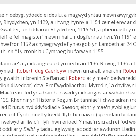
mae'n debyg, ydoedd ei deulu, a magwyd yntau mewn awyrgy
 Rhydychen, yn 1129, a rhwng hynny a 1151 ceir ei enw ar c
aill Gwallter, archddiacon Rhydychen, 1115-51, a phennaeth y 
 Sieffre fel 'magister' mewn rhai o'r dogfennau hyn. Yn 1151
1 Chwefror 1152 a chysegrwyd ef yn esgob yn Lambeth ar 24
th. Yn ôl y croniclau Cymraeg bu farw yn 1155.
Britanniae' a ymddangosodd yn nechrau 1136. Rhwng 1136 a 11
wyniad i
Robert, dug Caerloyw
; mewn un arall, anerchir
Robe
y gwaith i'r brenin Steffan ac i
Robert
; ac y mae'r bedwaredd
yddion diweddar) daw 'Proffwydoliaethau Myrddin,' a chyflwynir
Mae'n sicr fod yr adran hon wedi ymddangos ar wahân rhw
,' 1135. Rhennir yr 'Historia Regum Britanniae' i chwe adran (n
odiad Brutus hyd ddyfodiad y Saeson; eithr y mae'n gwbl egl
ei brif ffynhonnell ydoedd 'llyfr hen iawn' ('quendam britan
i welwyd arlliw o'r llyfr hwn erioed. Y mae'n sicrach ei fod w
 oddi ar y
Beibl
, y tadau eglwysig, ac oddi ar awduron Lladin f