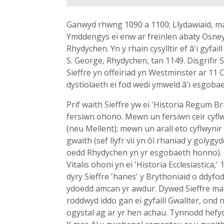
Ganwyd rhwng 1090 a 1100; Llydawiaid, 
Ymddengys ei enw ar freinlen abaty Osney,
Rhydychen. Yn y rhain cysylltir ef â'i gyf
S. George, Rhydychen, tan 1149. Disgrifir
Sieffre yn offeiriad yn Westminster ar 1
dystiolaeth ei fod wedi ymweld â'i esgobae
Prif waith Sieffre yw ei 'Historia Regum 
fersiwn ohono. Mewn un fersiwn ceir cyfl
(neu Mellent); mewn un arall eto cyflwynir 
gwaith (sef llyfr vii yn ôl rhaniad y golyg
oedd Rhydychen yn yr esgobaeth honno). 
Vitalis ohoni yn ei 'Historia Ecclesiastica
dyry Sieffre 'hanes' y Brythoniaid o ddyf
ydoedd amcan yr awdur. Dywed Sieffre mai 
roddwyd iddo gan ei gyfaill Gwallter, ond n
ogystal ag ar yr hen achau. Tynnodd hefyd