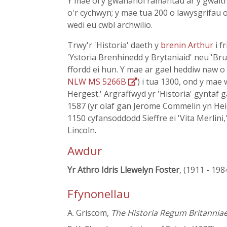
Y mae ôl y gwahanol ramantau ar y gwaith 
o'r cychwyn; y mae tua 200 o lawysgrifau o
wedi eu cwbl archwilio.
Trwy'r 'Historia' daeth y
brenin Arthur
i f
'Ystoria Brenhinedd y Brytaniaid' neu 'Br
ffordd ei hun. Y mae ar gael heddiw naw o 
NLW MS 5266B
) i tua 1300, ond y mae 
Hergest.' Argraffwyd yr 'Historia' gyntaf 
1587 (yr olaf gan Jerome Commelin yn Heid
1150 cyfansoddodd Sieffre ei 'Vita Merlini
Lincoln.
Awdur
Yr Athro Idris Llewelyn Foster
, (1911 - 198
Ffynonellau
A. Griscom,
The Historia Regum Britannia