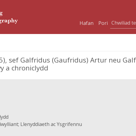
Hafan
Pori
), sef Galfridus (Gaufridus) Artur neu Galf
y a chroniclydd
lydd
wylliant; Llenyddiaeth ac Ysgrifennu