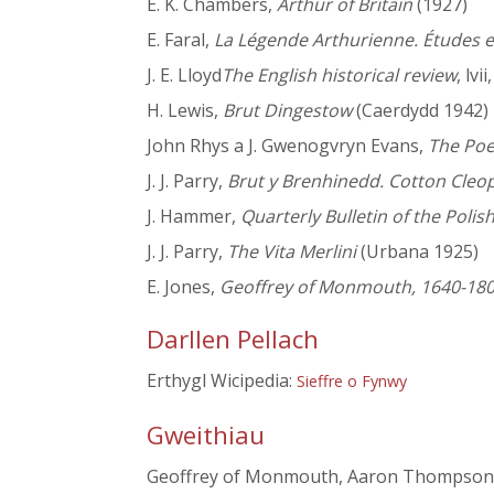
E. K. Chambers,
Arthur of Britain
(1927)
E. Faral,
La Légende Arthurienne. Études 
J. E. Lloyd
The English historical review
, lvi
H. Lewis,
Brut Dingestow
(Caerdydd 1942)
John Rhys a J. Gwenogvryn Evans,
The Poe
J. J. Parry,
Brut y Brenhinedd. Cotton Cleo
J. Hammer,
Quarterly Bulletin of the Polis
J. J. Parry,
The Vita Merlini
(Urbana 1925)
E. Jones,
Geoffrey of Monmouth, 1640-18
Darllen Pellach
Erthygl Wicipedia:
Sieffre o Fynwy
Gweithiau
Geoffrey of Monmouth, Aaron Thompson (