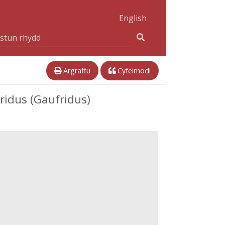
English
Argraffu
Cyfeirnodi
ridus (Gaufridus)