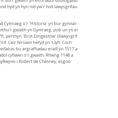
t. Bu'r gwaith yn eithriadol boblogaidd
ond hyd yn hyn nid yw'r holl lawysgrifau
ad Cymraeg o'r 'Historia' yn bur gynnar -
ieithu'r gwaith yn Gymraeg, pob un yn ei
ft, perthyn 'Brut Dingestow' (llawysgrif
rif. Ceir fersiwn hefyd yn 'Llyfr Coch
llatus; bu argraffiadau eraill yn 1517 a
adol cyflawn o'r gwaith. Rhwng 1148 a
chyflwyno i Robert de Chesney, esgob