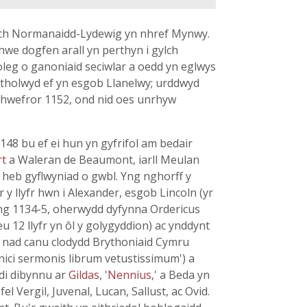
lch Normanaidd-Lydewig yn nhref Mynwy.
hwe dogfen arall yn perthyn i gylch
coleg o ganoniaid seciwlar a oedd yn eglwys
 etholwyd ef yn esgob Llanelwy; urddwyd
 Chwefror 1152, ond nid oes unrhyw
48 bu ef ei hun yn gyfrifol am bedair
rt
a Waleran de Beaumont, iarll Meulan
 heb gyflwyniad o gwbl. Yng nghorff y
 y llyfr hwn i Alexander, esgob Lincoln (yr
ng 1134-5, oherwydd dyfynna Ordericus
eu 12 llyfr yn ôl y golygyddion) ac ynddynt
ur nad canu clodydd Brythoniaid Cymru
nici sermonis librum vetustissimum') a
edi dibynnu ar
Gildas
, '
Nennius
,' a Beda yn
el Vergil, Juvenal, Lucan, Sallust, ac Ovid.