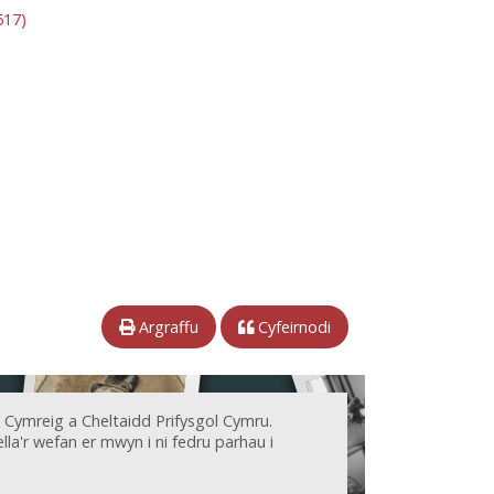
517)
Argraffu
Cyfeirnodi
 Cymreig a Cheltaidd Prifysgol Cymru.
la'r wefan er mwyn i ni fedru parhau i