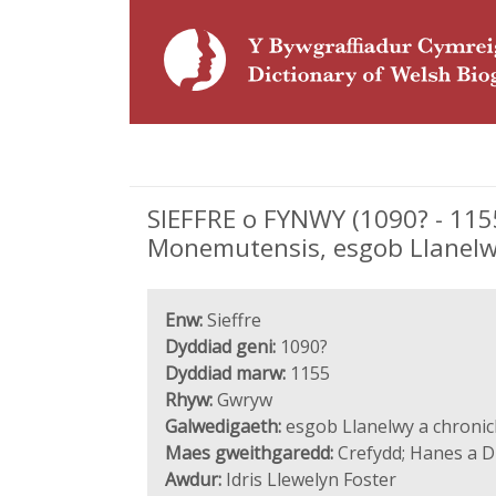
SIEFFRE o FYNWY (1090? - 1155
Monemutensis, esgob Llanelw
Enw:
Sieffre
Dyddiad geni:
1090?
Dyddiad marw:
1155
Rhyw:
Gwryw
Galwedigaeth:
esgob Llanelwy a chronic
Maes gweithgaredd:
Crefydd; Hanes a Di
Awdur:
Idris Llewelyn Foster