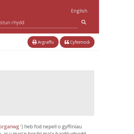
English
Argraffu
Cyfeirnodi
Morganwg '
) heb fod nepell o gyffiniau
 ac y mae'n bosibl mai'r bardd ydoedd.