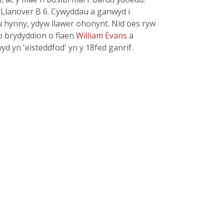
if Llanover B 6. Cywyddau a ganwyd i
u hynny, ydyw llawer ohonynt. Nid oes ryw
o brydyddion o flaen
William Evans
a
d yn 'eisteddfod' yn y 18fed ganrif.