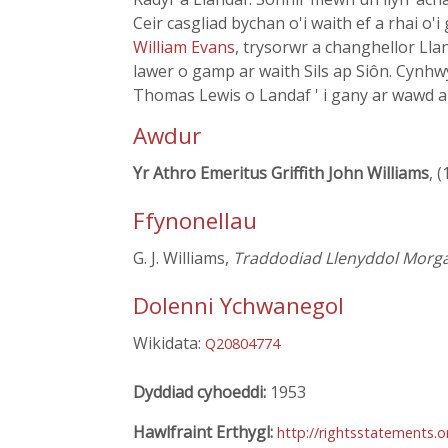
Ceir casgliad bychan o'i waith ef a rhai o'
William Evans
, trysorwr a changhellor Ll
lawer o gamp ar waith Sils ap Siôn. Cynh
Thomas Lewis o Landaf ' i gany ar wawd am
Awdur
Yr Athro Emeritus Griffith John Williams
, 
Ffynonellau
G. J. Williams,
Traddodiad Llenyddol Mor
Dolenni Ychwanegol
Wikidata:
Q20804774
Dyddiad cyhoeddi:
1953
Hawlfraint Erthygl:
http://rightsstatements.