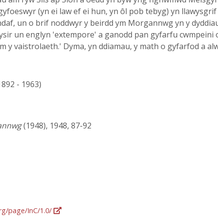
i gyfoeswyr (yn ei law ef ei hun, yn ôl pob tebyg) yn llawysgr
andaf, un o brif noddwyr y beirdd ym Morgannwg yn y dyddia
wysir un englyn 'extempore' a ganodd pan gyfarfu cwmpeini 
 y vaistrolaeth.' Dyma, yn ddiamau, y math o gyfarfod a alwy
(1892 - 1963)
gannwg
(1948), 1948, 87-92
org/page/InC/1.0/