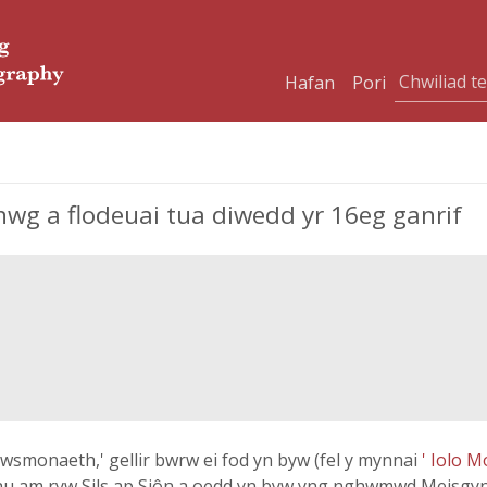
Hafan
Pori
nwg a flodeuai tua diwedd yr 16eg ganrif
hwsmonaeth,' gellir bwrw ei fod yn byw (fel y mynnai
' Iolo 
hau am ryw Sils ap Siôn a oedd yn byw yng nghwmwd Meisgyn,