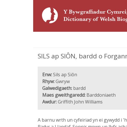
SILS ap SIÔN, bardd o Forgan
Enw:
Sils ap Siôn
Rhyw:
Gwryw
Galwedigaeth:
bardd
Maes gweithgaredd:
Barddoniaeth
Awdur:
Griffith John Williams
A barnu wrth un cyfeiriad yn ei gywydd i '
Radyr a Llandaf. Sonnir mewn un llyfr ac