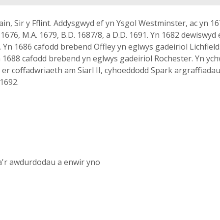
, Sir y Fflint. Addysgwyd ef yn Ysgol Westminster, ac yn 167
676, M.A. 1679, B.D. 1687/8, a D.D. 1691. Yn 1682 dewiswyd ef
. Yn 1686 cafodd brebend Offley yn eglwys gadeiriol Lichfiel
n 1688 cafodd brebend yn eglwys gadeiriol Rochester. Yn ych
on er coffadwriaeth am Siarl II, cyhoeddodd Spark argraffiada
 1692.
 a'r awdurdodau a enwir yno