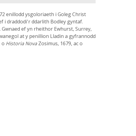
2 enillodd ysgoloriaeth i Goleg Christ
 i draddodi'r ddarlith Bodley gyntaf.
d. Gwnaed ef yn rheithor Ewhurst, Surrey,
wanegol at y penillion Lladin a gyfrannodd
u o
Historia Nova
Zosimus, 1679, ac o