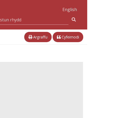
English
Argraffu
Cyfeirnodi