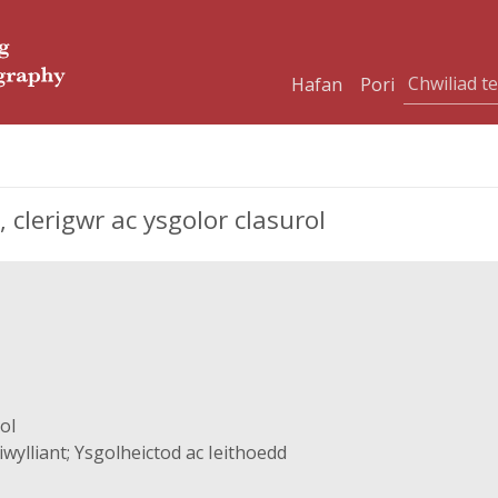
Hafan
Pori
clerigwr ac ysgolor clasurol
ol
wylliant; Ysgolheictod ac Ieithoedd