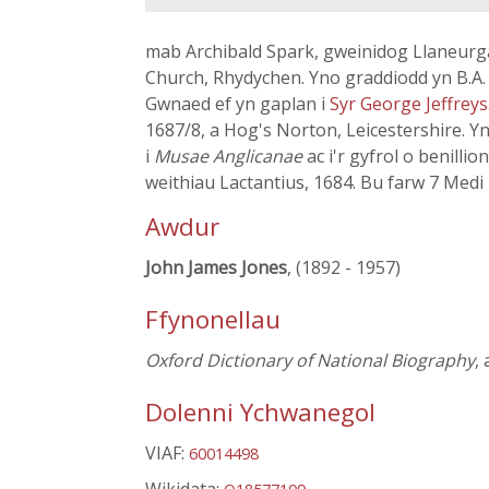
mab Archibald Spark, gweinidog Llaneurgain
Church, Rhydychen. Yno graddiodd yn B.A. 1
Gwnaed ef yn gaplan i
Syr George Jeffreys
1687/8, a Hog's Norton, Leicestershire. Y
i
Musae Anglicanae
ac i'r gyfrol o benilli
weithiau Lactantius, 1684. Bu farw 7 Medi
Awdur
John James Jones
, (1892 - 1957)
Ffynonellau
Oxford Dictionary of National Biography
,
Dolenni Ychwanegol
VIAF:
60014498