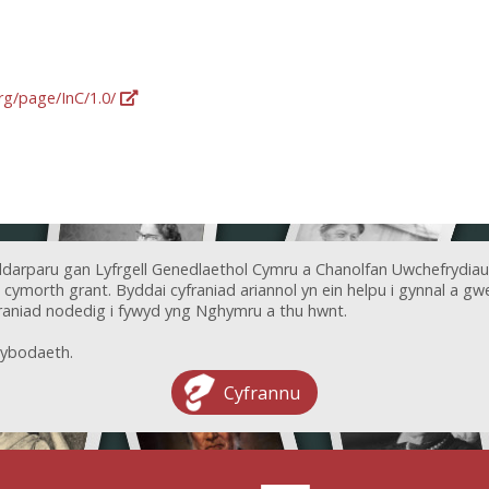
org/page/InC/1.0/
ddarparu gan Lyfrgell Genedlaethol Cymru a Chanolfan Uwchefrydiau
ymorth grant. Byddai cyfraniad ariannol yn ein helpu i gynnal a gwel
aniad nodedig i fywyd yng Nghymru a thu hwnt.
ybodaeth.
Cyfrannu