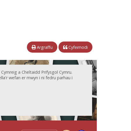
Argraffu
Cyfeirnodi
 Cymreig a Cheltaidd Prifysgol Cymru.
la'r wefan er mwyn i ni fedru parhau i