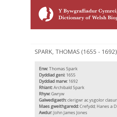
SPARK, THOMAS (1655 - 1692), 
Enw:
Thomas Spark
Dyddiad geni:
1655
Dyddiad marw:
1692
Rhiant:
Archibald Spark
Rhyw:
Gwryw
Galwedigaeth:
clerigwr ac ysgolor clasur
Maes gweithgaredd:
Crefydd; Hanes a Di
Awdur:
John James Jones