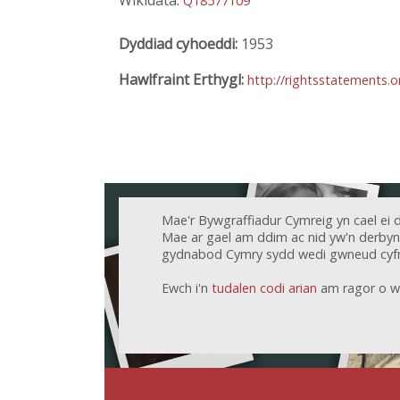
Wikidata:
Q18577109
Dyddiad cyhoeddi:
1953
Hawlfraint Erthygl:
http://rightsstatements.
Mae'r Bywgraffiadur Cymreig yn cael ei 
Mae ar gael am ddim ac nid yw'n derbyn c
gydnabod Cymry sydd wedi gwneud cyfr
Ewch i'n
tudalen codi arian
am ragor o w