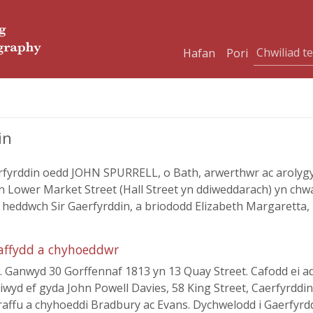
Hafan
Pori
in
 Caerfyrddin oedd JOHN SPURRELL, o Bath, arwerthwr ac arolyg
yn Lower Market Street (Hall Street yn ddiweddarach) yn chwa
d heddwch Sir Gaerfyrddin, a briododd Elizabeth Margarett
raffydd a chyhoeddwr
l. Ganwyd 30 Gorffennaf 1813 yn 13 Quay Street. Cafodd ei 
siwyd ef gyda John Powell Davies, 58 King Street, Caerfyrddi
graffu a chyhoeddi Bradbury ac Evans. Dychwelodd i Gaerfyr