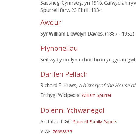
Saesneg-Cymraeg, yn 1916. Cafwyd amryw a
Spurrell farw 23 Ebrill 1934.
Awdur
Syr William Llewelyn Davies
, (1887 - 1952)
Ffynonellau
Seiliwyd y nodyn uchod bron yn gyfan gwb
Darllen Pellach
Richard E. Huws,
A history of the House o
Erthygl Wicipedia:
William Spurrell
Dolenni Ychwanegol
Archifau LlGC:
Spurrell Family Papers
VIAF:
76688835