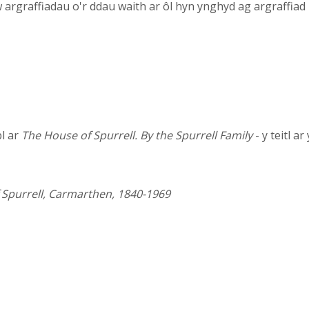
rgraffiadau o'r ddau waith ar ôl hyn ynghyd ag argraffiad p
l ar
The House of Spurrell. By the Spurrell Family
- y teitl a
f Spurrell, Carmarthen, 1840-1969