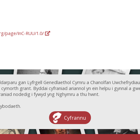
org/page/InC-RUU/1.0/
ddarparu gan Lyfrgell Genedlaethol Cymru a Chanolfan Uwchefrydiau
ymorth grant. Byddai cyfraniad ariannol yn ein helpu i gynnal a gwel
aniad nodedig i fywyd yng Nghymru a thu hwnt.
ybodaeth.
Cyfrannu