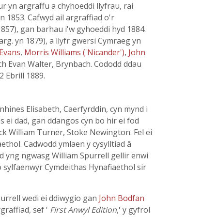
 yn argraffu a chyhoeddi llyfrau, rai
1853. Cafwyd ail argraffiad o'r
1857), gan barhau i'w gyhoeddi hyd 1884.
 arg. yn 1879), a llyfr gwersi Cymraeg yn
 Evans
,
Morris Williams ('Nicander')
,
John
ferch Evan Walter, Brynbach. Cododd ddau
2 Ebrill 1889.
hines Elisabeth, Caerfyrddin, cyn mynd i
s ei dad, gan ddangos cyn bo hir ei fod
ck William Turner, Stoke Newington. Fel ei
ethol. Cadwodd ymlaen y cysylltiad â
 yng ngwasg William Spurrell gellir enwi
o sylfaenwyr Cymdeithas Hynafiaethol sir
purrell wedi ei ddiwygio gan
John Bodfan
raffiad, sef '
First Anwyl Edition
,' y gyfrol