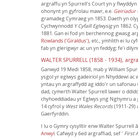
argraffu yn Spurrell's Court yn y flwyddyn
ohonynt yn gyfrolau mawr, e.e.
Geiriadur
gramadeg Cymraeg yn 1853. Daeth yn ol
Cychwynnodd
Y Cyfaill Eglwysig
yn 1862. 
1881. Gan ei fod yn berchennog gwasg arg
Rowlands ('Giraldus')
, etc., ymhlith ei lu
fab yn glerigwyr ac un yn feddyg; fe'i dilyn
WALTER SPURRELL (1858 - 1934), argr
Ganwyd 19 Medi 1858, mab y William Spurre
ysgol yr eglwys gadeiriol yn Nhyddewi ac w
yntau yn argraffydd ag iddo'r un safonau 
dad, cymerth Walter Spurrell lawer o ddid
chyhoeddiadau yr Eglwys yng Nghymru a gy
14 cyfrol y
West Wales Records
(1911-29)
Gaerfyrddin.
I lu o Gymry cysylltir enw Walter Spurrell â
Anwyl
. Cafwyd y 6ed argraffiad, sef '
First 