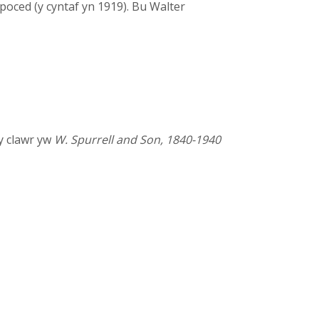
oced (y cyntaf yn 1919). Bu Walter
r y clawr yw
W. Spurrell and Son, 1840-1940