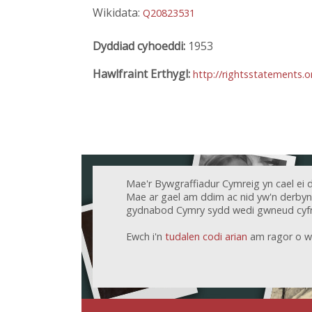
Wikidata:
Q20823531
Dyddiad cyhoeddi:
1953
Hawlfraint Erthygl:
http://rightsstatements.
Mae'r Bywgraffiadur Cymreig yn cael ei 
Mae ar gael am ddim ac nid yw'n derbyn c
gydnabod Cymry sydd wedi gwneud cyfr
Ewch i'n
tudalen codi arian
am ragor o w