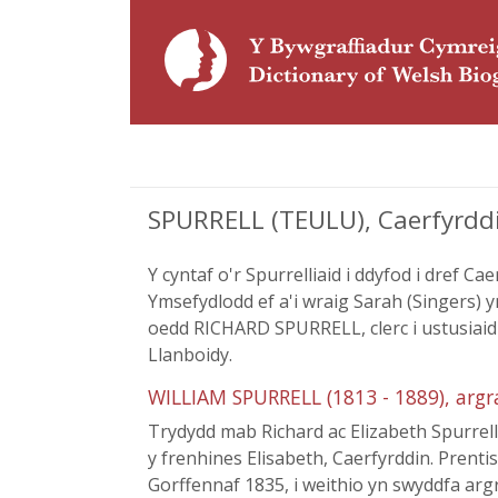
SPURRELL (TEULU), Caerfyrdd
Y cyntaf o'r Spurrelliaid i ddyfod i dref
Ymsefydlodd ef a'i wraig Sarah (Singers) 
oedd RICHARD SPURRELL, clerc i ustusiai
Llanboidy.
WILLIAM SPURRELL (1813 - 1889), arg
Trydydd mab Richard ac Elizabeth Spurrel
y frenhines Elisabeth, Caerfyrddin. Prenti
Gorffennaf 1835, i weithio yn swyddfa ar