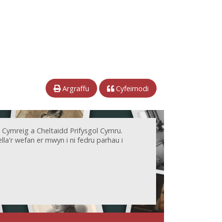
Argraffu
Cyfeirnodi
 Cymreig a Cheltaidd Prifysgol Cymru.
la'r wefan er mwyn i ni fedru parhau i