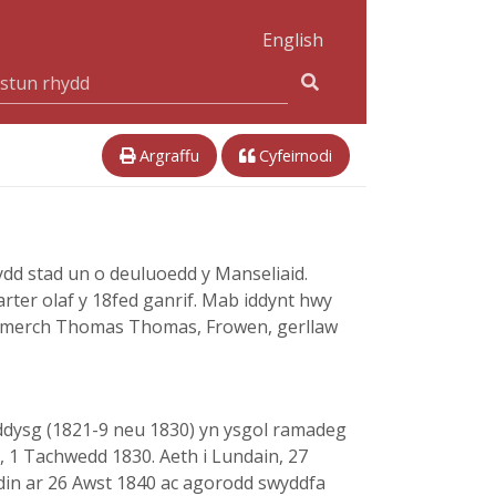
English
Argraffu
Cyfeirnodi
ydd stad un o deuluoedd y Manseliaid.
rter olaf y 18fed ganrif. Mab iddynt hwy
a, merch Thomas Thomas, Frowen, gerllaw
addysg (1821-9 neu 1830) yn ysgol ramadeg
n, 1 Tachwedd 1830. Aeth i Lundain, 27
ddin ar 26 Awst 1840 ac agorodd swyddfa