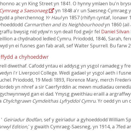
 honno ac yn King Street yn 1841. O hynny ymlaen bu'n brysur
 Cymraeg a Saesonaeg
yn 1848 a'r un Saesneg-Cymraeg yn 
ygydd a pherchennog
Yr Haul
yn 1857 (rhifyn cyntaf, Ionawr 
Cyhoeddodd
Carmarthen and its Neighbourhood
yn 1860 (ail
raffu bwysig nid ydyw'n syn deall fod gwŷr fel
Daniel Silvan
 cyfeillion a chydnabod ledled Cymru. Priododd, 1846, Sarah, 
wyd yn ei fusnes gan fab arall, sef Walter Spurrell. Bu farw 2
affydd a chyhoeddwr
ll diwethaf. Cafodd yntau ei addysg yn ysgol ramadeg y fren
edyn i'r Liverpool College. Wedi gadael yr ysgol aeth i fusne
uchel. Priododd, 19 Medi 1893, Florence Mary, merch Frederi
dordeb yn nhref a sir Caerfyrddin ac mewn mudiadau cenedla
chwynnwyd gan ei dad. Ymysg gweithiau eraill a argraffwyd
 a
Chylchgrawn Cymdeithas Lyfryddol Cymru
. Yr oedd yn un 
 '
Geiriadur Bodfan
, sef y geiriadur a gyhoeddodd William S
Anwyl Edition
,' y gwaith Cymraeg-Saesneg, yn 1914, a 7fed arg