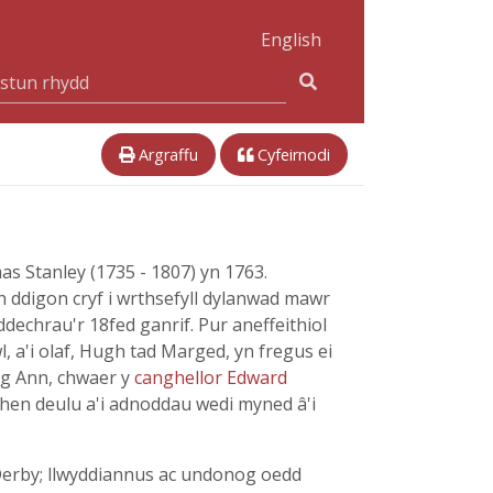
English
Argraffu
Cyfeirnodi
s Stanley (1735 - 1807) yn 1763.
 ddigon cryf i wrthsefyll dylanwad mawr
dechrau'r 18fed ganrif. Pur aneffeithiol
l, a'i olaf, Hugh tad Marged, yn fregus ei
ag Ann, chwaer y
canghellor Edward
 hen deulu a'i adnoddau wedi myned â'i
 Derby; llwyddiannus ac undonog oedd