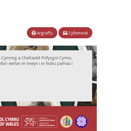
Argraffu
Cyfeirnodi
 Cymreig a Cheltaidd Prifysgol Cymru.
la'r wefan er mwyn i ni fedru parhau i