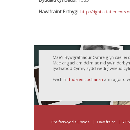
Hawlfraint Erthygl:
http://rightsstatements.
Mae'r Bywgraffiadur Cymreig yn cael ei 
Mae ar gael am ddim ac nid yw'n derbyn c
gydnabod Cymry sydd wedi gwneud cyfr
Ewch i'n
tudalen codi arian
am ragor o w
Preifatrwydd a Chwcis
Hawlfraint
Y Pr