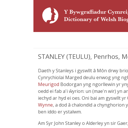
STANLEY (TEULU), Penrhos, 
Daeth y Stanleys i gyswllt â Môn drwy br
Cynrychiolai Marged deulu enwog yng nghw
Meurigod
Bodorgan yng ngorllewin yr yny
oedd ei fab a'i ŵyrion: un (mae'n wir) yn 
iechyd ar hyd ei oes. Oni bai am gyswllt
Wynne
, a dod â chalondid a chynghorion 
ben iddo er ystalwm.
Am Syr John Stanley o Alderley yn sir Ga