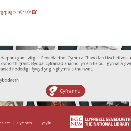
org/page/InC/1.0/
ddarparu gan Lyfrgell Genedlaethol Cymru a Chanolfan Uwchefrydiau
ymorth grant. Byddai cyfraniad ariannol yn ein helpu i gynnal a gwel
aniad nodedig i fywyd yng Nghymru a thu hwnt.
ybodaeth.
Cyfrannu
osiect
Cymorth
Cysylltu