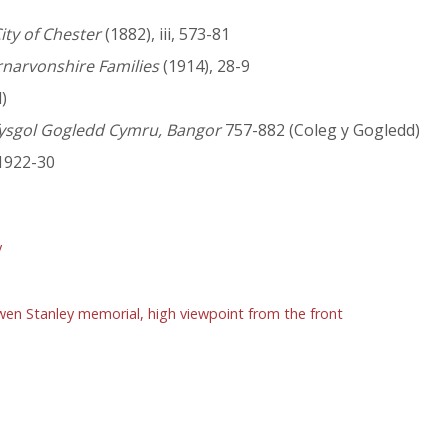
ity of Chester
(1882), iii, 573-81
rnarvonshire Families
(1914), 28-9
)
fysgol Gogledd Cymru, Bangor
757-882 (Coleg y Gogledd)
 1922-30
y
wen Stanley memorial, high viewpoint from the front