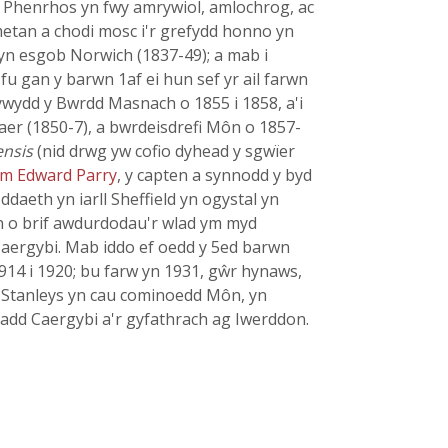
 a Phenrhos yn fwy amrywiol, amlochrog, ac
metan a chodi mosc i'r grefydd honno yn
yn esgob Norwich (1837-49); a mab i
 gan y barwn 1af ei hun sef yr ail farwn
wydd y Bwrdd Masnach o 1855 i 1858, a'i
aer (1850-7), a bwrdeisdrefi Môn o 1857-
nsis
(nid drwg yw cofio dyhead y sgwïer
am Edward Parry
, y capten a synnodd y byd
ddaeth yn iarll Sheffield yn ogystal yn
n o brif awdurdodau'r wlad ym myd
r Caergybi. Mab iddo ef oedd y 5ed barwn
914 i 1920; bu farw yn 1931, gŵr hynaws,
 Stanleys yn cau cominoedd Môn, yn
ladd Caergybi a'r gyfathrach ag Iwerddon.