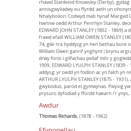
rhawd Stanleiod Knowsley (Derby), gydag a
annisgwyliadwy eu ffyrdd; aeth un ohonynt
Nhalybolion. Codwyd mab hynaf Marged Owe
hwnnw oedd Arthur Penrhyn Stanley, deon 
EDWARD JOHN STANLEY (1802 - 1869) a dda
frawd efaill WILLIAM OWEN STANLEY (1802 -
74, gŵr tra hyddysg yn hen bethau bore oes
William Owen ganrif ynghynt i brynu argr
drwy forio i gilfachau pellaf môr y gogledd
1909, EDWARD LYULPH STANLEY (1839 - 192
addysg; yr oedd yn fodlon ac yn falch yn n
ARTHUR LYULPH STANLEY (1875 - 1931), ael
gwybodus, parod ei gymwynas. Pwysig yw p
prysuro dyfodiad y ffordd haearn i'r ynys
Awdur
Thomas Richards
, (1878 - 1962)
Ffynonellau