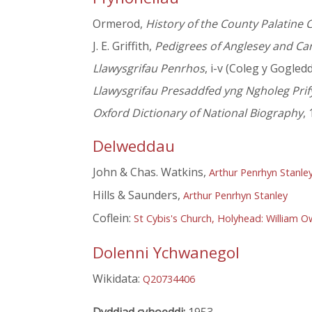
Ormerod,
History of the County Palatine C
J. E. Griffith,
Pedigrees of Anglesey and Ca
Llawysgrifau Penrhos
, i-v (Coleg y Gogledd
Llawysgrifau Presaddfed yng Ngholeg Pri
Oxford Dictionary of National Biography
,
Delweddau
John & Chas. Watkins,
Arthur Penrhyn Stanle
Hills & Saunders,
Arthur Penrhyn Stanley
Coflein:
St Cybis's Church, Holyhead: William O
Dolenni Ychwanegol
Wikidata:
Q20734406
Dyddiad cyhoeddi:
1953