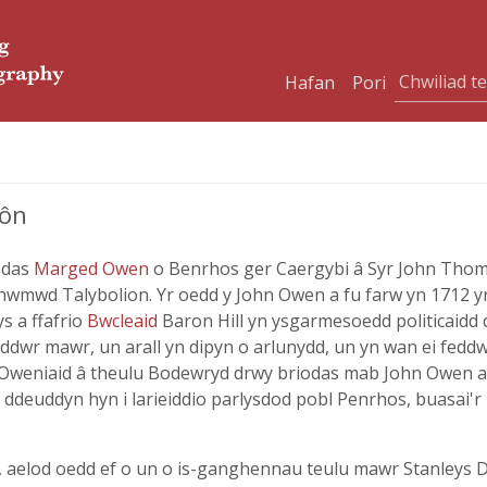
Hafan
Pori
Môn
iodas
Marged Owen
o Benrhos ger Caergybi â Syr John Thoma
mwd Talybolion. Yr oedd y John Owen a fu farw yn 1712 yn
s a ffafrio
Bwcleaid
Baron Hill yn ysgarmesoedd politicaidd d
arddwr mawr, un arall yn dipyn o arlunydd, un yn wan ei feddw
 yr Oweniaid â theulu Bodewryd drwy briodas mab John Owen 
y ddeuddyn hyn i larieiddio parlysdod pobl Penrhos, buasai'r
er, aelod oedd ef o un o is-ganghennau teulu mawr Stanleys