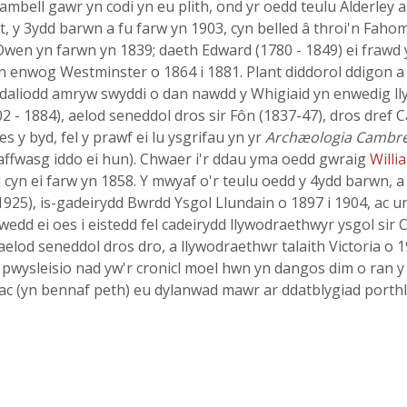
mbell gawr yn codi yn eu plith, ond yr oedd teulu Alderley
, y 3ydd barwn a fu farw yn 1903, cyn belled â throi'n Faho
n yn farwn yn 1839; daeth Edward (1780 - 1849) ei frawd 
enwog Westminster o 1864 i 1881. Plant diddorol ddigon a fu
liodd amryw swyddi o dan nawdd y Whigiaid yn enwedig lly
 1884), aelod seneddol dros sir Fôn (1837-47), dros dref C
 y byd, fel y prawf ei lu ysgrifau yn yr
Archæologia Cambre
affwasg iddo ei hun). Chwaer i'r ddau yma oedd gwraig
Willi
 cyn ei farw yn 1858. Y mwyaf o'r teulu oedd y 4ydd barwn, a 
5), is-gadeirydd Bwrdd Ysgol Llundain o 1897 i 1904, ac u
iwedd ei oes i eistedd fel cadeirydd llywodraethwyr ysgol si
od seneddol dros dro, a llywodraethwr talaith Victoria o 1
wysleisio nad yw'r cronicl moel hwn yn dangos dim o ran y
, ac (yn bennaf peth) eu dylanwad mawr ar ddatblygiad porth