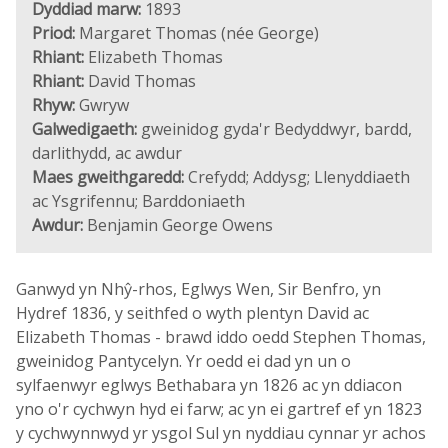
Dyddiad marw:
1893
Priod:
Margaret Thomas (née George)
Rhiant:
Elizabeth Thomas
Rhiant:
David Thomas
Rhyw:
Gwryw
Galwedigaeth:
gweinidog gyda'r Bedyddwyr, bardd,
darlithydd, ac awdur
Maes gweithgaredd:
Crefydd; Addysg; Llenyddiaeth
ac Ysgrifennu; Barddoniaeth
Awdur:
Benjamin George Owens
Ganwyd yn Nhŷ-rhos, Eglwys Wen, Sir Benfro, yn
Hydref 1836, y seithfed o wyth plentyn David ac
Elizabeth Thomas - brawd iddo oedd Stephen Thomas,
gweinidog Pantycelyn. Yr oedd ei dad yn un o
sylfaenwyr eglwys Bethabara yn 1826 ac yn ddiacon
yno o'r cychwyn hyd ei farw; ac yn ei gartref ef yn 1823
y cychwynnwyd yr ysgol Sul yn nyddiau cynnar yr achos