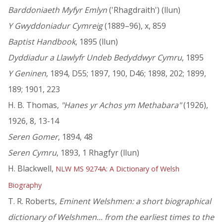
Barddoniaeth Myfyr Emlyn
('Rhagdraith') (llun)
Y Gwyddoniadur Cymreig
(1889–96), x, 859
Baptist Handbook
, 1895 (llun)
Dyddiadur a Llawlyfr Undeb Bedyddwyr Cymru
, 1895
Y Geninen
, 1894, D55; 1897, 190, D46; 1898, 202; 1899,
189; 1901, 223
H. B. Thomas,
"Hanes yr Achos ym Methabara"
(1926),
1926, 8, 13-14
Seren Gomer
, 1894, 48
Seren Cymru
, 1893, 1 Rhagfyr (llun)
H. Blackwell,
NLW MS 9274A: A Dictionary of Welsh
Biography
T. R. Roberts,
Eminent Welshmen: a short biographical
dictionary of Welshmen... from the earliest times to the