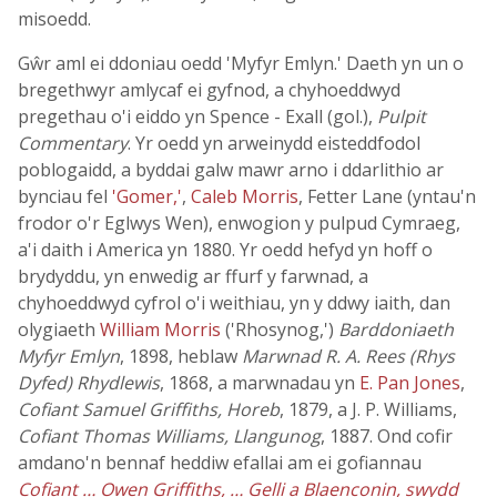
misoedd.
Gŵr aml ei ddoniau oedd 'Myfyr Emlyn.' Daeth yn un o
bregethwyr amlycaf ei gyfnod, a chyhoeddwyd
pregethau o'i eiddo yn Spence - Exall (gol.),
Pulpit
Commentary
. Yr oedd yn arweinydd eisteddfodol
poblogaidd, a byddai galw mawr arno i ddarlithio ar
bynciau fel
'Gomer,'
,
Caleb Morris
, Fetter Lane (yntau'n
frodor o'r Eglwys Wen), enwogion y pulpud Cymraeg,
a'i daith i America yn 1880. Yr oedd hefyd yn hoff o
brydyddu, yn enwedig ar ffurf y farwnad, a
chyhoeddwyd cyfrol o'i weithiau, yn y ddwy iaith, dan
olygiaeth
William Morris
('Rhosynog,')
Barddoniaeth
Myfyr Emlyn
, 1898, heblaw
Marwnad R. A. Rees (Rhys
Dyfed) Rhydlewis
, 1868, a marwnadau yn
E. Pan Jones
,
Cofiant Samuel Griffiths, Horeb
, 1879, a J. P. Williams,
Cofiant Thomas Williams, Llangunog
, 1887. Ond cofir
amdano'n bennaf heddiw efallai am ei gofiannau
Cofiant … Owen Griffiths, … Gelli a Blaenconin, swydd