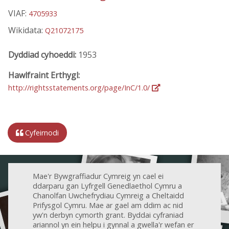
VIAF:
4705933
Wikidata:
Q21072175
Dyddiad cyhoeddi:
1953
Hawlfraint Erthygl:
http://rightsstatements.org/page/InC/1.0/
Cyfeirnodi
Mae'r Bywgraffiadur Cymreig yn cael ei
ddarparu gan Lyfrgell Genedlaethol Cymru a
Chanolfan Uwchefrydiau Cymreig a Cheltaidd
Prifysgol Cymru. Mae ar gael am ddim ac nid
yw'n derbyn cymorth grant. Byddai cyfraniad
ariannol yn ein helpu i gynnal a gwella'r wefan er