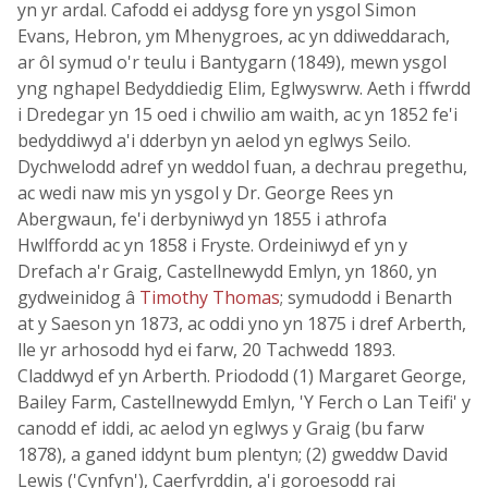
yn yr ardal. Cafodd ei addysg fore yn ysgol Simon
Evans, Hebron, ym Mhenygroes, ac yn ddiweddarach,
ar ôl symud o'r teulu i Bantygarn (1849), mewn ysgol
yng nghapel Bedyddiedig Elim, Eglwyswrw. Aeth i ffwrdd
i Dredegar yn 15 oed i chwilio am waith, ac yn 1852 fe'i
bedyddiwyd a'i dderbyn yn aelod yn eglwys Seilo.
Dychwelodd adref yn weddol fuan, a dechrau pregethu,
ac wedi naw mis yn ysgol y Dr. George Rees yn
Abergwaun, fe'i derbyniwyd yn 1855 i athrofa
Hwlffordd ac yn 1858 i Fryste. Ordeiniwyd ef yn y
Drefach a'r Graig, Castellnewydd Emlyn, yn 1860, yn
gydweinidog â
Timothy Thomas
; symudodd i Benarth
at y Saeson yn 1873, ac oddi yno yn 1875 i dref Arberth,
lle yr arhosodd hyd ei farw, 20 Tachwedd 1893.
Claddwyd ef yn Arberth. Priododd (1) Margaret George,
Bailey Farm, Castellnewydd Emlyn, 'Y Ferch o Lan Teifi' y
canodd ef iddi, ac aelod yn eglwys y Graig (bu farw
1878), a ganed iddynt bum plentyn; (2) gweddw David
Lewis ('Cynfyn'), Caerfyrddin, a'i goroesodd rai