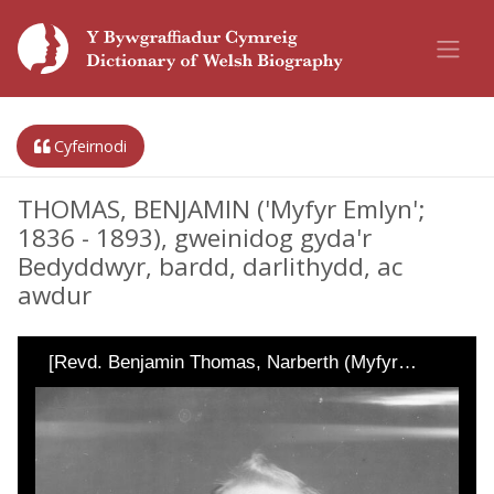
Cyfeirnodi
THOMAS, BENJAMIN ('Myfyr Emlyn';
1836 - 1893), gweinidog gyda'r
Bedyddwyr, bardd, darlithydd, ac
awdur
[Revd. Benjamin Thomas, Narberth (Myfyr…