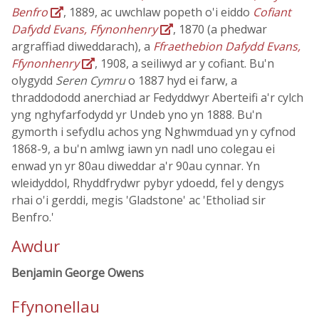
Benfro
, 1889, ac uwchlaw popeth o'i eiddo
Cofiant
Dafydd Evans, Ffynonhenry
, 1870 (a phedwar
argraffiad diweddarach), a
Ffraethebion Dafydd Evans,
Ffynonhenry
, 1908, a seiliwyd ar y cofiant. Bu'n
olygydd
Seren Cymru
o 1887 hyd ei farw, a
thraddododd anerchiad ar Fedyddwyr Aberteifi a'r cylch
yng nghyfarfodydd yr Undeb yno yn 1888. Bu'n
gymorth i sefydlu achos yng Nghwmduad yn y cyfnod
1868-9, a bu'n amlwg iawn yn nadl uno colegau ei
enwad yn yr 80au diweddar a'r 90au cynnar. Yn
wleidyddol, Rhyddfrydwr pybyr ydoedd, fel y dengys
rhai o'i gerddi, megis 'Gladstone' ac 'Etholiad sir
Benfro.'
Awdur
Benjamin George Owens
Ffynonellau