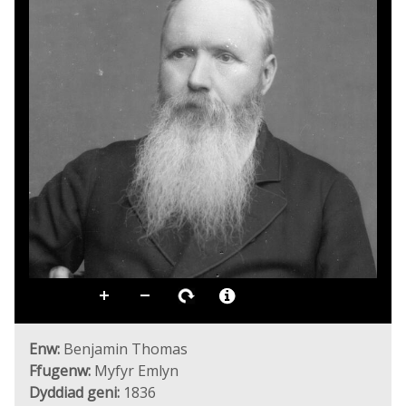
Enw:
Benjamin Thomas
Ffugenw:
Myfyr Emlyn
Dyddiad geni:
1836