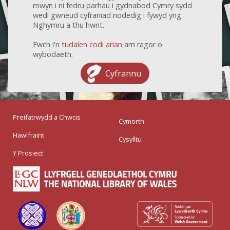
mwyn i ni fedru parhau i gydnabod Cymry sydd
wedi gwneud cyfraniad nodedig i fywyd yng
Nghymru a thu hwnt.
Ewch i'n
tudalen codi arian
am ragor o
wybodaeth.
Cyfrannu
Preifatrwydd a Chwcis
Cymorth
Hawlfraint
Cysylltu
Y Prosiect