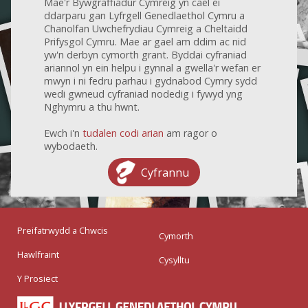
Mae'r Bywgraffiadur Cymreig yn cael ei
ddarparu gan Lyfrgell Genedlaethol Cymru a
Chanolfan Uwchefrydiau Cymreig a Cheltaidd
Prifysgol Cymru. Mae ar gael am ddim ac nid
yw'n derbyn cymorth grant. Byddai cyfraniad
ariannol yn ein helpu i gynnal a gwella'r wefan er
mwyn i ni fedru parhau i gydnabod Cymry sydd
wedi gwneud cyfraniad nodedig i fywyd yng
Nghymru a thu hwnt.
Ewch i'n
tudalen codi arian
am ragor o
wybodaeth.
Cyfrannu
Preifatrwydd a Chwcis
Cymorth
Hawlfraint
Cysylltu
Y Prosiect