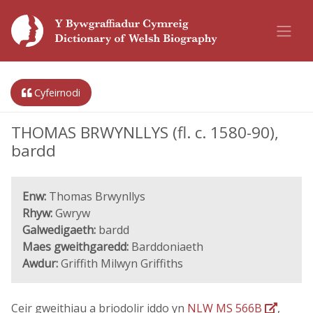
Cyfeirnodi
THOMAS BRWYNLLYS (fl. c. 1580-90),
bardd
Enw:
Thomas Brwynllys
Rhyw:
Gwryw
Galwedigaeth:
bardd
Maes gweithgaredd:
Barddoniaeth
Awdur:
Griffith Milwyn Griffiths
Ceir gweithiau a briodolir iddo yn
NLW MS 566B
,