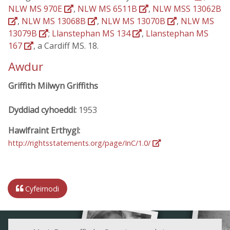
NLW MS 970E
,
NLW MS 6511B
,
NLW MSS 13062B
,
NLW MS 13068B
,
NLW MS 13070B
,
NLW MS
13079B
;
Llanstephan MS 134
,
Llanstephan MS
167
, a Cardiff MS. 18.
Awdur
Griffith Milwyn Griffiths
Dyddiad cyhoeddi:
1953
Hawlfraint Erthygl:
http://rightsstatements.org/page/InC/1.0/
Cyfeirnodi