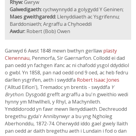
Rhyw:
Gwryw
Galwedigaeth:
cychwynnydd a golygydd Y Geninen;
Maes gweithgaredd:
Llenyddiaeth ac Ysgrifennu;
Barddoniaeth; Argraffu a Chyhoeddi
Awdur:
Robert (Bob) Owen
Ganwyd 6 Awst 1848 mewn bwthyn gerllaw
plasty
Clenennau
, Penmorfa, Sir Gaernarfon. Collodd ei dad
pan oedd yn fachgen ifanc ac ni chafodd ysgol ddyddiol
o gwbl. Yn 1858, pan nad oedd ond 9 oed, ac heb fedru
darllen ysgrifen, aeth i swyddfa
Robert Isaac Jones
('Alltud Eifion'), Tremadoc yn brentis - swyddfa
Y
Brython
. Dysgodd grefft argraffu a bu'n gweithio wedi
hynny ym Mhwllheli, y Rhyl, a Machynlleth.
Ymddidorodd yn fawr mewn llenyddiaeth. Dechreuodd
bregethu gyda'r Annibynwyr a bu yng Ngholeg
Aberhonddu, 1872-74. Oherwydd iddo gael gwely llaith
pan oedd ar daith bregethu aeth i Lundain i fod o dan