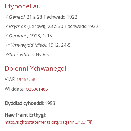
Ffynonellau
Y Genedl
, 21 a 28 Tachwedd 1922
Y Brython
(Lerpwl), 23 a 30 Tachwedd 1922
Y Geninen
, 1923, 1-15
Yr Ymwelydd Misol
, 1912, 24-5
Who's who in Wales
Dolenni Ychwanegol
VIAF:
19467758
Wikidata:
Q28361486
Dyddiad cyhoeddi:
1953
Hawlfraint Erthygl:
http://rightsstatements.org/page/InC/1.0/