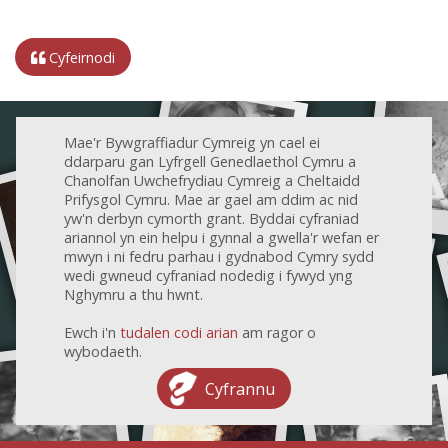
Cyfeirnodi
Mae'r Bywgraffiadur Cymreig yn cael ei
ddarparu gan Lyfrgell Genedlaethol Cymru a
Chanolfan Uwchefrydiau Cymreig a Cheltaidd
Prifysgol Cymru. Mae ar gael am ddim ac nid
yw'n derbyn cymorth grant. Byddai cyfraniad
ariannol yn ein helpu i gynnal a gwella'r wefan er
mwyn i ni fedru parhau i gydnabod Cymry sydd
wedi gwneud cyfraniad nodedig i fywyd yng
Nghymru a thu hwnt.
Ewch i'n
tudalen codi arian
am ragor o
wybodaeth.
Cyfrannu