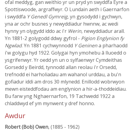
ofal meddyg, gan weithio yr un pryd yn swyddfa Eyre a
Spottiswoode, argraffwyr. O Lundain aeth i Gaernarfon
i swyddfa
Y Genedl Gymreig
, yn gysodydd i gychwyn,
yna ar ochr busnes y newyddiadur hwnnw, ac wedi
hynny yn olygydd iddo ac i'r
Werin
, newyddiadur arall.
Yn 1881-2 golygodd ddwy gyfrol -
Pigion Englynion fy
Ngwlad
. Yn 1881 cychwynnodd
Y Geninen
a pharhaodd
i'w golygu hyd 1922. Golygai hyn ymohebu â lluoedd o
ysgrifenwyr. Yr oedd yn un o sylfaenwyr Cymdeithas
Gorsedd y Beirdd, tynnodd allan reolau i'r Orsedd,
trefnodd ei harholiadau am wahanol urddau, a bu'n
gofiadur iddi am dros 30 mlynedd. Enillodd wobrwyon
mewn eisteddfodau am englynion a hir-a-thoddeidiau.
Bu farw yng Nghaernarfon, 19 Tachwedd 1922 a
chladdwyd ef ym mynwent y dref honno.
Awdur
Robert (Bob) Owen
, (1885 - 1962)