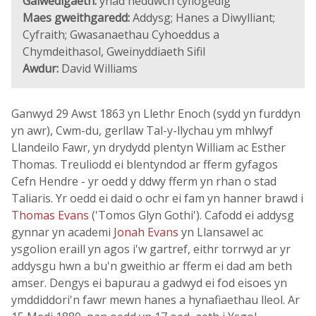
Galwedigaeth:
ynad heddwch cyflogedig
Maes gweithgaredd:
Addysg; Hanes a Diwylliant;
Cyfraith; Gwasanaethau Cyhoeddus a
Chymdeithasol, Gweinyddiaeth Sifil
Awdur:
David Williams
Ganwyd 29 Awst 1863 yn Llethr Enoch (sydd yn furddyn
yn awr), Cwm-du, gerllaw Tal-y-llychau ym mhlwyf
Llandeilo Fawr, yn drydydd plentyn William ac Esther
Thomas. Treuliodd ei blentyndod ar fferm gyfagos
Cefn Hendre - yr oedd y ddwy fferm yn rhan o stad
Taliaris. Yr oedd ei daid o ochr ei fam yn hanner brawd i
Thomas Evans
('Tomos Glyn Gothi'). Cafodd ei addysg
gynnar yn academi
Jonah Evans
yn Llansawel ac
ysgolion eraill yn agos i'w gartref, eithr torrwyd ar yr
addysgu hwn a bu'n gweithio ar fferm ei dad am beth
amser. Dengys ei bapurau a gadwyd ei fod eisoes yn
ymddiddori'n fawr mewn hanes a hynafiaethau lleol. Ar