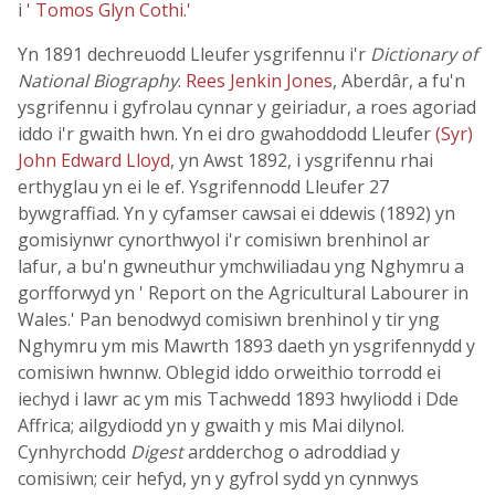
i
' Tomos Glyn Cothi.'
Yn 1891 dechreuodd Lleufer ysgrifennu i'r
Dictionary of
National Biography
.
Rees Jenkin Jones
, Aberdâr, a fu'n
ysgrifennu i gyfrolau cynnar y geiriadur, a roes agoriad
iddo i'r gwaith hwn. Yn ei dro gwahoddodd Lleufer
(Syr)
John Edward Lloyd
, yn Awst 1892, i ysgrifennu rhai
erthyglau yn ei le ef. Ysgrifennodd Lleufer 27
bywgraffiad. Yn y cyfamser cawsai ei ddewis (1892) yn
gomisiynwr cynorthwyol i'r comisiwn brenhinol ar
lafur, a bu'n gwneuthur ymchwiliadau yng Nghymru a
gorfforwyd yn ' Report on the Agricultural Labourer in
Wales.' Pan benodwyd comisiwn brenhinol y tir yng
Nghymru ym mis Mawrth 1893 daeth yn ysgrifennydd y
comisiwn hwnnw. Oblegid iddo orweithio torrodd ei
iechyd i lawr ac ym mis Tachwedd 1893 hwyliodd i Dde
Affrica; ailgydiodd yn y gwaith y mis Mai dilynol.
Cynhyrchodd
Digest
ardderchog o adroddiad y
comisiwn; ceir hefyd, yn y gyfrol sydd yn cynnwys