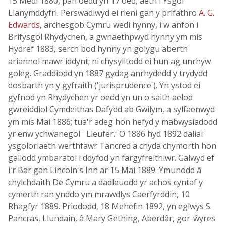
15 Medi 1880, pan oedd yn 17 oed, aeth i Ysgol
Llanymddyfri. Perswadiwyd ei rieni gan y prifathro
A. G.
Edwards
, archesgob Cymru wedi hynny, i'w anfon i
Brifysgol Rhydychen, a gwnaethpwyd hynny ym mis
Hydref 1883, serch bod hynny yn golygu aberth
ariannol mawr iddynt; ni chysylltodd ei hun ag unrhyw
goleg. Graddiodd yn 1887 gydag anrhydedd y trydydd
dosbarth yn y gyfraith ('jurisprudence'). Yn ystod ei
gyfnod yn Rhydychen yr oedd yn un o saith aelod
gwreiddiol Cymdeithas Dafydd ab Gwilym, a sylfaenwyd
ym mis Mai 1886; tua'r adeg hon hefyd y mabwysiadodd
yr enw ychwanegol ' Lleufer.' O 1886 hyd 1892 daliai
ysgoloriaeth werthfawr Tancred a chyda chymorth hon
gallodd ymbaratoi i ddyfod yn fargyfreithiwr. Galwyd ef
i'r Bar gan Lincoln's Inn ar 15 Mai 1889. Ymunodd â
chylchdaith De Cymru a dadleuodd yr achos cyntaf y
cymerth ran ynddo ym mrawdlys Caerfyrddin, 10
Rhagfyr 1889. Priododd, 18 Mehefin 1892, yn eglwys S.
Pancras, Llundain, â Mary Gething, Aberdâr, gor-ŵyres