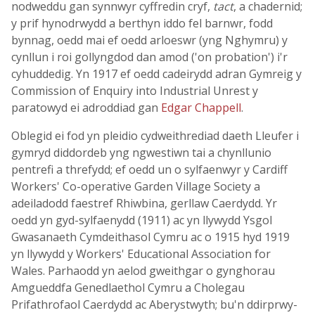
nodweddu gan synnwyr cyffredin cryf,
tact
, a chadernid;
y prif hynodrwydd a berthyn iddo fel barnwr, fodd
bynnag, oedd mai ef oedd arloeswr (yng Nghymru) y
cynllun i roi gollyngdod dan amod ('on probation') i'r
cyhuddedig. Yn 1917 ef oedd cadeirydd adran Gymreig y
Commission of Enquiry into Industrial Unrest y
paratowyd ei adroddiad gan
Edgar Chappell
.
Oblegid ei fod yn pleidio cydweithrediad daeth Lleufer i
gymryd diddordeb yng ngwestiwn tai a chynllunio
pentrefi a threfydd; ef oedd un o sylfaenwyr y Cardiff
Workers' Co-operative Garden Village Society a
adeiladodd faestref Rhiwbina, gerllaw Caerdydd. Yr
oedd yn gyd-sylfaenydd (1911) ac yn llywydd Ysgol
Gwasanaeth Cymdeithasol Cymru ac o 1915 hyd 1919
yn llywydd y Workers' Educational Association for
Wales. Parhaodd yn aelod gweithgar o gynghorau
Amgueddfa Genedlaethol Cymru a Cholegau
Prifathrofaol Caerdydd ac Aberystwyth; bu'n ddirprwy-