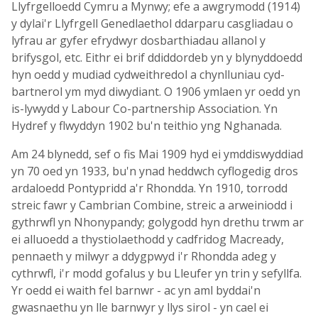
Llyfrgelloedd Cymru a Mynwy; efe a awgrymodd (1914)
y dylai'r Llyfrgell Genedlaethol ddarparu casgliadau o
lyfrau ar gyfer efrydwyr dosbarthiadau allanol y
brifysgol, etc. Eithr ei brif ddiddordeb yn y blynyddoedd
hyn oedd y mudiad cydweithredol a chynlluniau cyd-
bartnerol ym myd diwydiant. O 1906 ymlaen yr oedd yn
is-lywydd y Labour Co-partnership Association. Yn
Hydref y flwyddyn 1902 bu'n teithio yng Nghanada.
Am 24 blynedd, sef o fis Mai 1909 hyd ei ymddiswyddiad
yn 70 oed yn 1933, bu'n ynad heddwch cyflogedig dros
ardaloedd Pontypridd a'r Rhondda. Yn 1910, torrodd
streic fawr y Cambrian Combine, streic a arweiniodd i
gythrwfl yn Nhonypandy; golygodd hyn drethu trwm ar
ei alluoedd a thystiolaethodd y cadfridog Macready,
pennaeth y milwyr a ddygpwyd i'r Rhondda adeg y
cythrwfl, i'r modd gofalus y bu Lleufer yn trin y sefyllfa.
Yr oedd ei waith fel barnwr - ac yn aml byddai'n
gwasnaethu yn lle barnwyr y llys sirol - yn cael ei