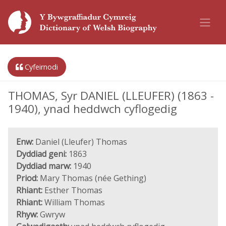
Cyfeirnodi
THOMAS, Syr DANIEL (LLEUFER) (1863 -
1940), ynad heddwch cyflogedig
Enw:
Daniel (Lleufer) Thomas
Dyddiad geni:
1863
Dyddiad marw:
1940
Priod:
Mary Thomas (née Gething)
Rhiant:
Esther Thomas
Rhiant:
William Thomas
Rhyw:
Gwryw