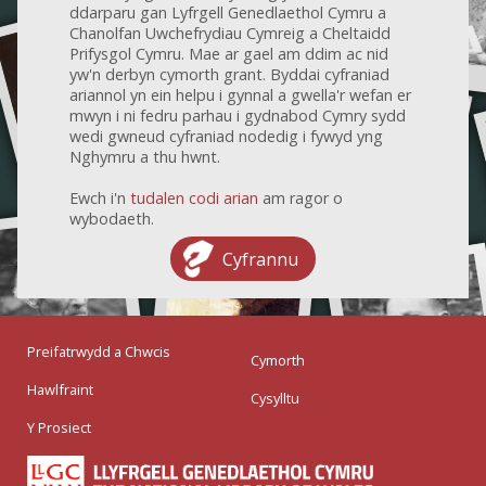
ddarparu gan Lyfrgell Genedlaethol Cymru a
Chanolfan Uwchefrydiau Cymreig a Cheltaidd
Prifysgol Cymru. Mae ar gael am ddim ac nid
yw'n derbyn cymorth grant. Byddai cyfraniad
ariannol yn ein helpu i gynnal a gwella'r wefan er
mwyn i ni fedru parhau i gydnabod Cymry sydd
wedi gwneud cyfraniad nodedig i fywyd yng
Nghymru a thu hwnt.
Ewch i'n
tudalen codi arian
am ragor o
wybodaeth.
Cyfrannu
Preifatrwydd a Chwcis
Cymorth
Hawlfraint
Cysylltu
Y Prosiect