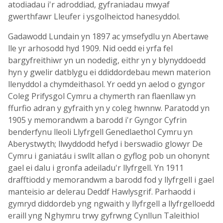
atodiadau i'r adroddiad, gyfraniadau mwyaf
gwerthfawr Lleufer i ysgolheictod hanesyddol.
Gadawodd Lundain yn 1897 ac ymsefydlu yn Abertawe
lle yr arhosodd hyd 1909. Nid oedd ei yrfa fel
bargyfreithiwr yn un nodedig, eithr yn y blynyddoedd
hyn y gwelir datblygu ei ddiddordebau mewn materion
llenyddol a chymdeithasol. Yr oedd yn aelod o gyngor
Coleg Prifysgol Cymru a chymerth ran flaenllaw yn
ffurfio adran y gyfraith yn y coleg hwnnw. Paratodd yn
1905 y memorandwm a barodd i'r Gyngor Cyfrin
benderfynu lleoli Llyfrgell Genedlaethol Cymru yn
Aberystwyth; llwyddodd hefyd i berswadio glowyr De
Cymru i ganiatáu i swllt allan o gyflog pob un ohonynt
gael ei dalu i gronfa adeiladu'r llyfrgell. Yn 1911
drafftiodd y memorandwm a barodd fod y llyfrgell i gael
manteisio ar delerau Deddf Hawlysgrif. Parhaodd i
gymryd diddordeb yng ngwaith y llyfrgell a llyfrgelloedd
eraill yng Nghymru trwy gyfrwng Cynllun Taleithiol