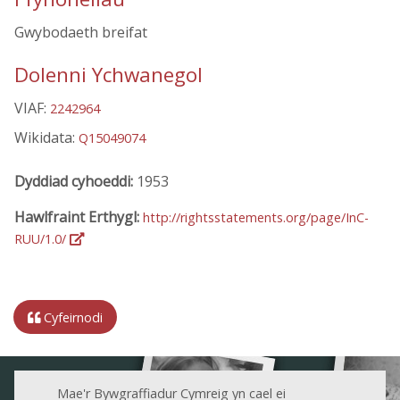
Gwybodaeth breifat
Dolenni Ychwanegol
VIAF:
2242964
Wikidata:
Q15049074
Dyddiad cyhoeddi:
1953
Hawlfraint Erthygl:
http://rightsstatements.org/page/InC-
RUU/1.0/
Cyfeirnodi
Mae'r Bywgraffiadur Cymreig yn cael ei