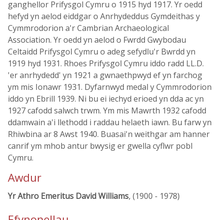
ganghellor Prifysgol Cymru o 1915 hyd 1917. Yr oedd
hefyd yn aelod eiddgar o Anrhydeddus Gymdeithas y
Cymmrodorion a'r Cambrian Archaeological
Association. Yr oedd yn aelod o Fwrdd Gwybodau
Celtaidd Prifysgol Cymru o adeg sefydlu'r Bwrdd yn
1919 hyd 1931. Rhoes Prifysgol Cymru iddo radd LL.D.
'er anrhydedd' yn 1921 a gwnaethpwyd ef yn farchog
ym mis Ionawr 1931. Dyfarnwyd medal y Cymmrodorion
iddo yn Ebrill 1939. Ni bu ei iechyd erioed yn dda ac yn
1927 cafodd salwch trwm. Ym mis Mawrth 1932 cafodd
ddamwain a'i llethodd i raddau helaeth iawn. Bu farw yn
Rhiwbina ar 8 Awst 1940. Buasai'n weithgar am hanner
canrif ym mhob antur bwysig er gwella cyflwr pobl
Cymru.
Awdur
Yr Athro Emeritus David Williams
, (1900 - 1978)
Ffynonellau